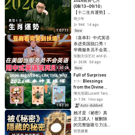
2026農曆七月
(08/13~09/10）
【十二生肖運勢】
命理師 簡少年
簡少年
96K
1d ago
1:07:11
New
《喜单3》中式英语
杀进美国脱口秀！
华裔服务员不会英
语，靠口音把全场
笑翻天综艺社 and 叭叭一下
笑疯了！#喜剧之王
263K
5d ago
单口季 #脱口秀 #搞
1:30:08
New
笑 #喜剧 #funny #
Full of Surprises 
综艺
✨✨: Blessings 
from the Divine 🙏 
for the Second 
瓅光塔羅Lucent Tarot 🔥
Half of 2026 🎁: 
7.5K
1mo ago
Harvest & 
1:43:30
Auto-dubbed
Summar...
她才是《祕密》真
正主講人！被刪除
的完整版吸引力法
則：《有求必應》
智慧膠囊