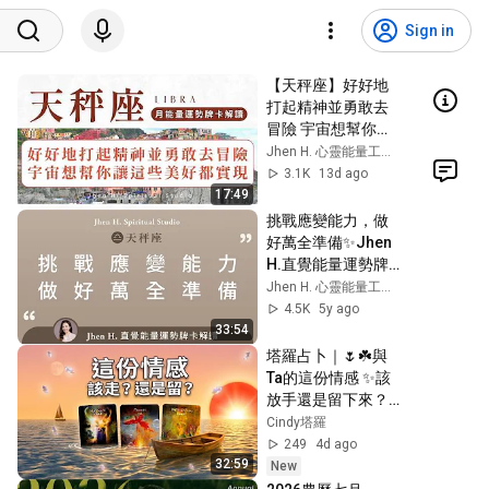
Sign in
【天秤座】好好地
打起精神並勇敢去
冒險 宇宙想幫你讓
這些美好都實現 ｜
Jhen H. 心靈能量工作坊
月能量運勢｜#塔羅
3.1K
13d ago
占卜 #運勢 #星座
17:49
挑戰應變能力，做
好萬全準備✨Jhen 
H.直覺能量運勢牌
卡解讀/塔羅占卜/宇
Jhen H. 心靈能量工作坊
宙/天使/吸引力法
4.5K
5y ago
則/自我成長/天秤座
33:54
塔羅占卜｜🌷☘️與
Ta的這份情感 ✨該
放手還是留下來？
｜🥗Ta眼中的你｜
Cindy塔羅
無論決定如何 請好
249
4d ago
好照顧自己 
32:59
New