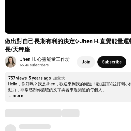
做出對自己長期有利的決定✨Jhen H.直覺能量運
長/天秤座
Jhen H. 心靈能量工作坊
Join
Subscribe
65.4K subscribers
757 views
5 years ago
加拿大
Hello，你好嗎？我是Jhen，歡迎來到我的頻道！歡迎訂閱並打
…
...more
Comments