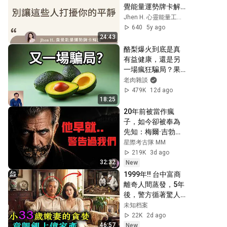
覺能量運勢牌卡解
讀/塔羅占卜/宇宙/
Jhen H. 心靈能量工作坊
天使/吸引力法則/自
640
5y ago
我成長/天秤座
24:43
酪梨爆火到底是真
有益健康，還是另
一場瘋狂騙局？果
肉富含脂肪堪比黃
老肉雜談
油，熱量四倍於可
479K
12d ago
樂，為什麼還被營
18:25
養學家推崇？【老
20年前被當作瘋
肉雜談】#水果 #知
子，如今卻被奉為
識 #美食 #健康 #科
先知：梅爾·吉勃遜
普
到底說了什麼？
星際考古隊 MM
219K
3d ago
32:32
New
1999年!! 台中富商
離奇人間蒸發，5年
後，警方循著驚人
線索追查，年輕嫩
未知档案
妻的駭人真面目終
22K
2d ago
於曝光…
46:57
New