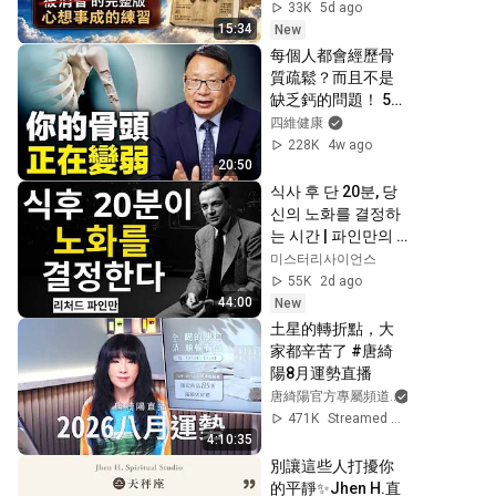
33K
5d ago
15:34
New
每個人都會經歷骨
質疏鬆？而且不是
缺乏鈣的問題！ 5件
防備骨變弱的方法
四維健康
228K
4w ago
20:50
식사 후 단 20분, 당
신의 노화를 결정하
는 시간 | 파인만의 
설명 | 과학다큐
미스터리사이언스
55K
2d ago
44:00
New
土星的轉折點，大
家都辛苦了 #唐綺
陽8月運勢直播
唐綺陽官方專屬頻道
471K
Streamed 7d ago
4:10:35
別讓這些人打擾你
的平靜✨Jhen H.直