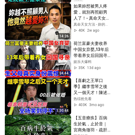
如果妳想被男人疼
愛，就別再照顧男
人了！- 真命天女方
法
真命天女方法 - 妳的戀愛老師Max
40K
2w ago
14:26
荷兰富豪夫妻收养
中国女弃婴,13年后
带着养女后回国寻
亲,生父母真实身份
娱乐大爆料
震惊全场【人间真
35K
13d ago
情录】
34:44
【喜劇之王單口
季】繼李雪琴之後
又一個天才！陳述
爆笑吐槽00後被催
热综抢先看
婚，相親和麵試沒
403K
3mo ago
區別，全場笑到停
1:30:44
不下來！#喜剧 #搞
【五音療疾】百病
笑 
生於氣，止於音｜
#standupcomedy 
宮商角徵羽・疏肝
#脱口秀