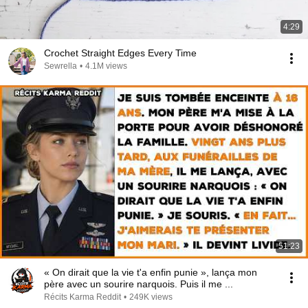
4:29
Crochet Straight Edges Every Time
Sewrella
•
4.1M views
51:23
« On dirait que la vie t'a enfin punie », lança mon
père avec un sourire narquois. Puis il me ...
Récits Karma Reddit
•
249K views