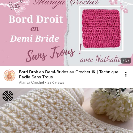
7:57
Bord Droit en Demi-Brides au Crochet 🧶 | Technique
Facile Sans Trous
Alanya Crochet
•
28K views