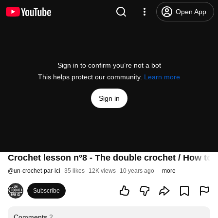
Open App
Sign in to confirm you’re not a bot
This helps protect our community.
Learn more
Sign in
Crochet lesson n°8 - The double crochet / How to 
@
un-crochet-par-ici
35 likes
12K views
10 years ago
more
Subscribe
Comments
2