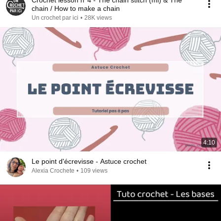
Crochet lesson n°4 - The chain stitch (ml) & The
chain / How to make a chain
Un crochet par ici
•
28K views
4:10
Le point d'écrevisse - Astuce crochet
Alexia Crochete
•
109 views