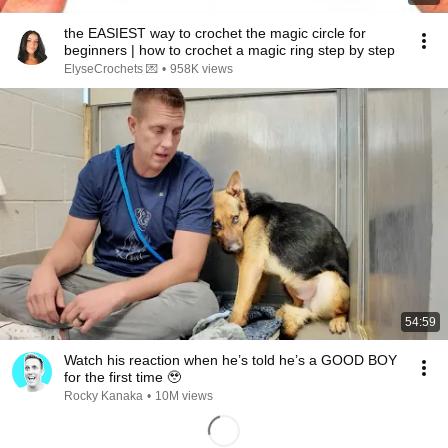
the EASIEST way to crochet the magic circle for
beginners | how to crochet a magic ring step by step
ElyseCrochets 💌
•
958K views
54:59
Watch his reaction when he’s told he’s a GOOD BOY
for the first time 🥹
Rocky Kanaka
•
10M views