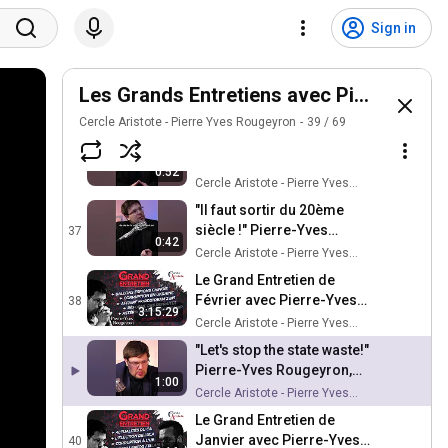
"Les diplomaties
européennes sont des
34
Sign in
pousse-au-crime" Pierre-
Cercle Aristote - Pierre Yves Rougeyron
Yves Rougeyron, #ge de
La petitesse de l'esprit
Février 2023
européen contemporain -
Les Grands Entretiens avec Pierre-Yve
35
Pierre-Yves Rougeyron,
Cercle Aristote - Pierre Yves Rougeyron
Cercle Aristote - Pierre Yves Rougeyron
39
/
69
#ge de Février 2023
"l'Autarcie est un mythe !"
Pierre-Yves Rougeyron,
36
0:52
#ge de Février 2023
Cercle Aristote - Pierre Yves Rougeyron
"Il faut sortir du 20ème
siècle !" Pierre-Yves
37
0:42
Rougeyron, #ge de Février
Cercle Aristote - Pierre Yves Rougeyron
2023
Le Grand Entretien de
Février avec Pierre-Yves
38
3:15:29
Rougeyron : Ukraine,
Cercle Aristote - Pierre Yves Rougeyron
Corruption, Vaincre ou
"Let's stop the state waste!"
Mourir...
Pierre-Yves Rougeyron,
1:00
Major Interview, January
Cercle Aristote - Pierre Yves Rougeyron
2023
Le Grand Entretien de
Janvier avec Pierre-Yves
40