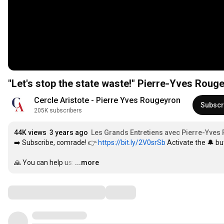
"Let's stop the state waste!" Pierre-Yves Roug
Cercle Aristote - Pierre Yves Rougeyron
Subscr
205K subscribers
44K views
3 years ago
Les Grands Entretiens avec Pierre-Yves
➡️ Subscribe, comrade! 👉 
https://bit.ly/2V0srSb
 Activate the 🔔 bu
🙏 You can help us:
…
...more
Comments