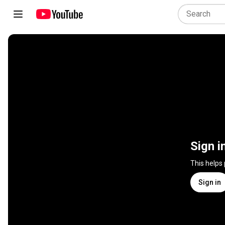
Sign i
This helps
Sign in