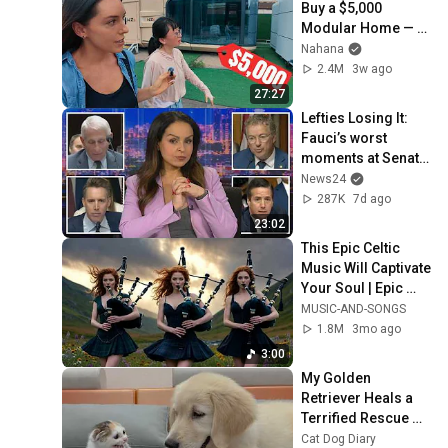
Buy a $5,000 
Modular Home — 
What's the Real 
Nahana
Cost?
2.4M
3w ago
27:27
Lefties Losing It: 
Fauci’s worst 
moments at Senate 
hearing
News24
287K
7d ago
23:02
This Epic Celtic 
Music Will Captivate 
Your Soul | Epic 
Celtic Music
MUSIC-AND-SONGS
1.8M
3mo ago
3:00
My Golden 
Retriever Heals a 
Terrified Rescue 
Kitten in Just 3 
Cat Dog Diary