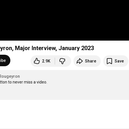
eyron, Major Interview, January 2023
ibe
2.9K
Share
Save
 Rougeyron
tton to never miss a video.
