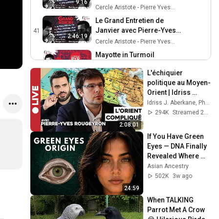
9:16
Rougeyron et Davy
Cercle Aristote - Pierre Yves Rougeyron
Rodriguez 1.1
Le Grand Entretien de
Janvier avec Pierre-Yves
41
2:46:19
Rougeyron et Davy
Cercle Aristote - Pierre Yves Rougeyron
Rodriguez
Mayotte in Turmoil
42
Cercle Aristote - Pierre Yves Rougeyron
10:02
L'échiquier 
politique au Moyen-
Numérique: le bon, la brute
Orient | Idriss 
et l'effrayant
43
Aberkane reçoit 
Idriss J. Aberkane, Ph.D x3
Cercle Aristote - Pierre Yves Rougeyron
Pierre-Yves 
294K
Streamed 2y ago
Big interview: Life 2.0, the
Rougeyron
2:08:01
nightmare of GAFAM?
44
If You Have Green 
Cercle Aristote - Pierre Yves Rougeyron
Eyes — DNA Finally 
Major Interview:
Revealed Where 
International News
45
They Really Come 
Asian Ancestry
From
Cercle Aristote - Pierre Yves Rougeyron
502K
3w ago
24:59
Le Grand Entretien de
Décembre avec Pierre-
46
When TALKING 
Yves Rougeyron
Parrot Met A Crow 
Cercle Aristote - Pierre Yves Rougeyron