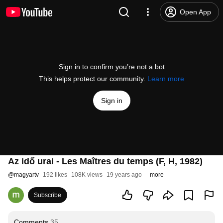
Open App
Sign in to confirm you’re not a bot
This helps protect our community.
Learn more
Sign in
Az idő urai - Les Maîtres du temps (F, H, 1982)
@
magyartv
192 likes
108K views
19 years ago
more
Subscribe
Comments
35