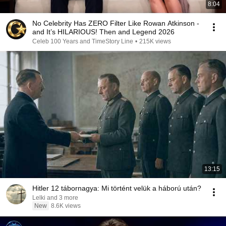
8:04
No Celebrity Has ZERO Filter Like Rowan Atkinson -
and It’s HILARIOUS! Then and Legend 2026
Celeb 100 Years and TimeStory Line
•
215K views
13:15
Hitler 12 tábornagya: Mi történt velük a háború után?
Lelki and 3 more
New
8.6K views