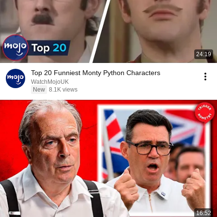
24:19
Top 20 Funniest Monty Python Characters
WatchMojoUK
New
8.1K views
16:52