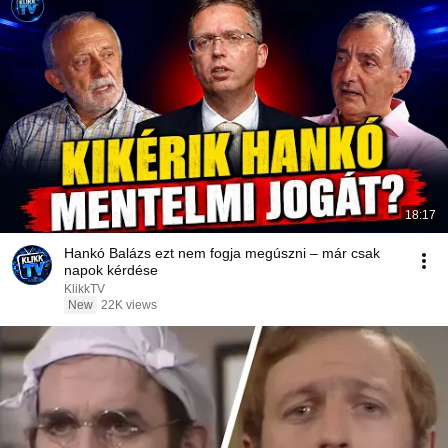
18:17
Hankó Balázs ezt nem fogja megúszni – már csak
napok kérdése
KlikkTV
New
22K views