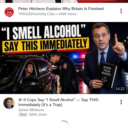
Peter Hitchens Explains Why Britain Is Finished
TRIGGERnometry Clips
•
448K views
14:22
🚨 If Cops Say "I Smell Alcohol" — Say THIS
Immediately (It's a Trap)
James Whitmore
New
596K views