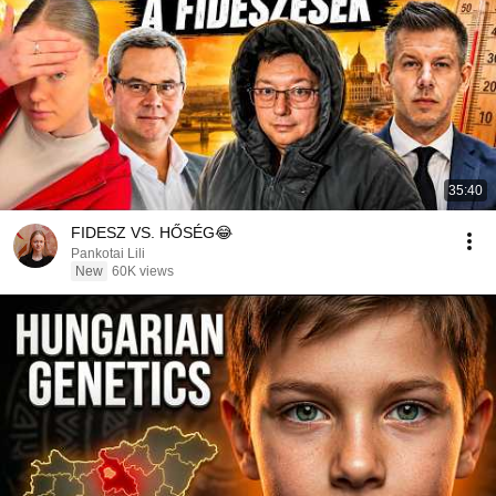
35:40
FIDESZ VS. HŐSÉG😂
Pankotai Lili
New
60K views