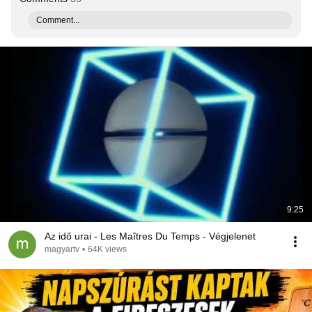
Comment...
9:25
Az idő urai - Les Maîtres Du Temps - Végjelenet
magyartv
•
64K views