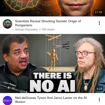
17:43
Scientists Reveal Shocking Genetic Origin of
Hungarians
Human Discovery
•
76K views
9:24
Neil deGrasse Tyson And Jaron Lanier on the AI
Illusion