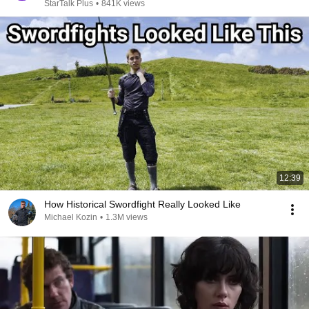
StarTalk Plus
•
841K views
12:39
How Historical Swordfight Really Looked Like
Michael Kozin
•
1.3M views