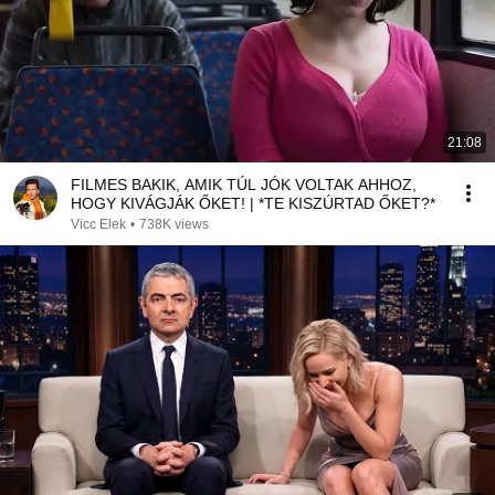
21:08
FILMES BAKIK, AMIK TÚL JÓK VOLTAK AHHOZ,
HOGY KIVÁGJÁK ŐKET! | *TE KISZÚRTAD ŐKET?*
Vicc Elek
•
738K views