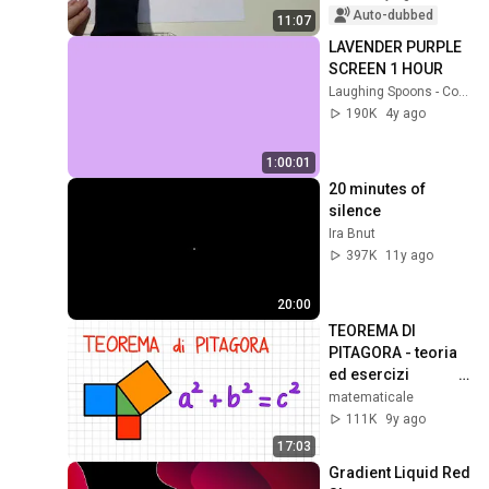
TRAPEZOID
Auto-dubbed
11:07
LAVENDER PURPLE 
SCREEN 1 HOUR
Laughing Spoons - Color Screens & Screensavers
190K
4y ago
1:00:01
20 minutes of 
silence
Ira Bnut
397K
11y ago
20:00
TEOREMA DI 
PITAGORA - teoria 
ed esercizi               _ 
GE26
matematicale
111K
9y ago
17:03
Gradient Liquid Red 