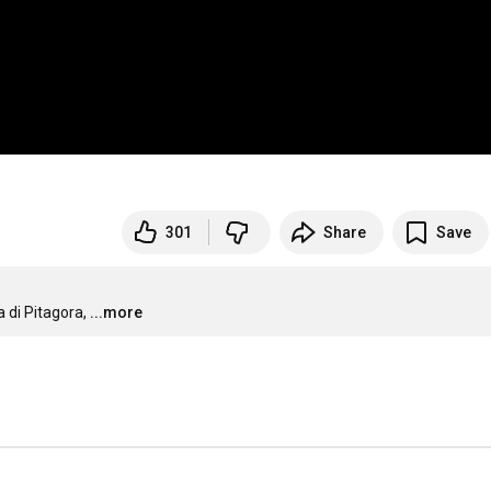
301
Share
Save
 di Pitagora,
...more