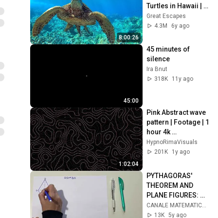
Turtles in Hawaii | 
Great Escapes
Great Escapes
4.3M
6y ago
8:00:26
45 minutes of 
silence
Ira Bnut
318K
11y ago
45:00
Pink Abstract wave 
pattern | Footage | 1 
hour 4k 
background
HypnoRimaVisuals
201K
1y ago
1:02:04
PYTHAGORAS' 
THEOREM AND 
PLANE FIGURES: 
RECTANGLE, 
CANALE MATEMATICA E SCIENZE
RHOMBUS, 
13K
5y ago