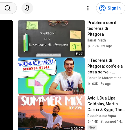
Sign in
Problemi con il 
teorema di 
Pitagora
IlariaF Math
7.7K
5y ago
9:53
Il Teorema di 
Pitagora: cos'è e a 
cosa serve - 
Seconda Media 
Capire la Matematica
[Tutorial per 
63K
6y ago
genitori]
18:30
Avicii, Dua Lipa, 
Coldplay, Martin 
Garrix & Kygo, The 
Chainsmokers 
Deep House Aqua
Style - SUMMER 
14K
Streamed 14h ago
DEEP HOUSE Mix
New
3:03:27