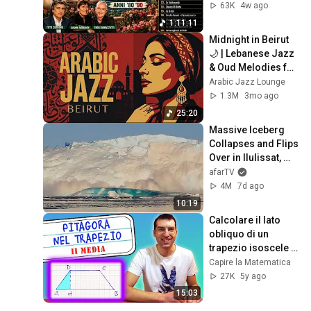
DELLA MUSICA 
63K
4w ago
ITALIANA ANNI '80 
1:11:11
'90
Midnight in Beirut 
🌙 | Lebanese Jazz 
& Oud Melodies for 
Relaxation & Deep 
Arabic Jazz Lounge
Focus
1.3M
3mo ago
25:20
Massive Iceberg 
Collapses and Flips 
Over in Ilulissat, 
Greenland | Full 
afarTV
Event in 4K! (July 
4M
7d ago
25, 2026)
10:19
Calcolare il lato 
obliquo di un 
trapezio isoscele 
con Pitagora - 2ᵃ 
Capire la Matematica
Media [Tutorial per 
27K
5y ago
genitori]
15:03