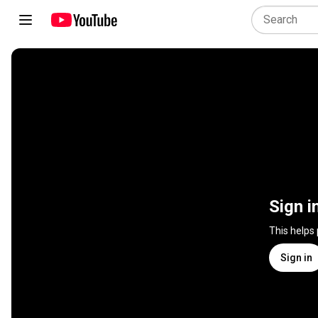
Sign i
This helps
Sign in