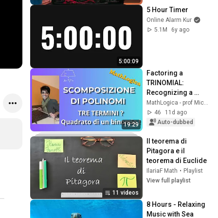
5 Hour Timer
Online Alarm Kur
5.1M
6y ago
5:00:09
Factoring a 
TRINOMIAL: 
Recognizing a 
Perfect Square 
MathLogica - prof Miccichè
Trinomial (Easy 
46
11d ago
Method)
Auto-dubbed
19:29
Il teorema di 
Pitagora e il 
teorema di Euclide
IlariaF Math
•
Playlist
View full playlist
11 videos
8 Hours - Relaxing 
Music with Sea 