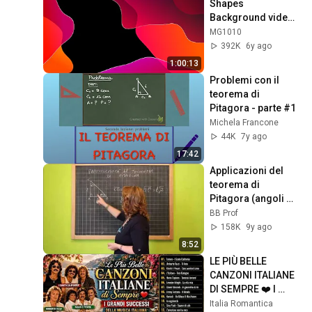
Shapes 
Background video | 
Footage | 
MG1010
Screensaver
392K
6y ago
1:00:13
Problemi con il 
teorema di 
Pitagora - parte #1
Michela Francone
44K
7y ago
17:42
Applicazioni del 
teorema di 
Pitagora (angoli 
30°, 45°, 60°)
BB Prof
158K
9y ago
8:52
LE PIÙ BELLE 
CANZONI ITALIANE 
DI SEMPRE ❤️ I 
GRANDI SUCCESSI 
Italia Romantica