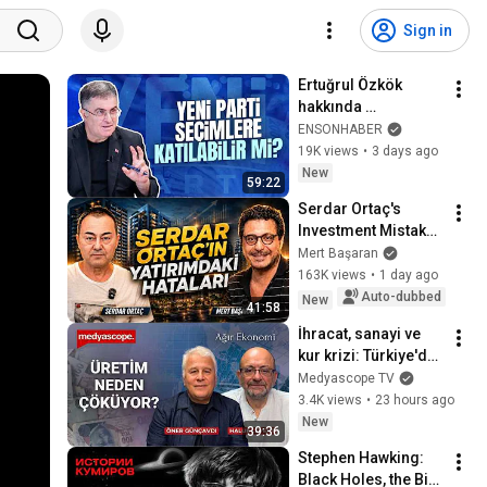
Sign in
Ertuğrul Özkök 
hakkında 
soruşturma kararı - 
ENSONHABER
Ersan Şen 
19K views
•
3 days ago
yorumluyor
New
59:22
Serdar Ortaç's 
Investment Mistakes 
| Serdar Ortaç & 
Mert Başaran
Mert Başaran
163K views
•
1 day ago
Auto-dubbed
New
41:58
İhracat, sanayi ve 
kur krizi: Türkiye'de 
üretim alarm 
Medyascope TV
veriyor | Ağır 
3.4K views
•
23 hours ago
Ekonomi
New
39:36
Stephen Hawking: 
Black Holes, the Big 