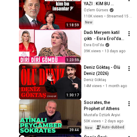
YAZI : KİM BU 
İSİMLER ? | Özlem 
Özlem Gürses
Gürses
110K views
•
Streamed 15 hours ago
New
1:18:59
Dadı Meryem katil 
çıktı  - Esra Erol'da 
Kolaj
Esra Erol'da
39K views
•
13 days ago
1:23:59
Deniz Göktaş - Ölü 
Deniz (2026)
Deniz Göktaş
14M views
•
1 month ago
1:30:17
Socrates, the 
Prophet of Athens
Mustafa Öztürk Arşivi
50K views
•
2 days ago
Auto-dubbed
New
39:44