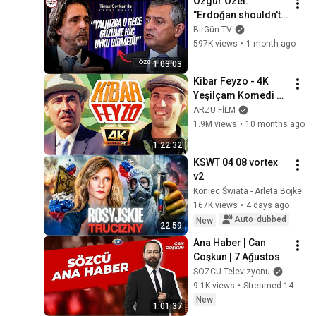
Özgür Özel: 
"Erdoğan shouldn't 
be so confident in 
BirGün TV
his own 
597K views
•
1 month ago
candidacy..." | Right 
1:03:03
of Reply with Tim...
Kibar Feyzo - 4K 
Yeşilçam Komedi 
Filmi (Kemal Sunal, 
ARZU FİLM
Şener Şen, Müjde 
1.9M views
•
10 months ago
Ar)
1:22:32
KSWT 04 08 vortex 
v2
Koniec Świata - Arleta Bojke
167K views
•
4 days ago
Auto-dubbed
New
22:59
Ana Haber | Can 
Coşkun | 7 Ağustos
SÖZCÜ Televizyonu
9.1K views
•
Streamed 14 hours ago
New
1:01:37