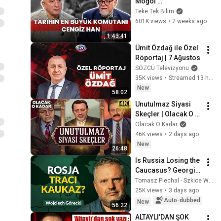
Moğol 
İmparatorluğu / 
Teke Tek Bilim
Prof. Dr. Celal 
601K views
•
2 weeks ago
Şengör & Fatih 
1:43:41
Altaylı - Teke Tek 
Ümit Özdağ ile Özel 
Bilim
Röportaj | 7 Ağustos
SÖZCÜ Televizyonu
35K views
•
Streamed 13 hours ago
New
58:02
Unutulmaz Siyasi 
Skeçler | Olacak O 
Kadar
Olacak O Kadar
46K views
•
2 days ago
New
26:48
Is Russia Losing the 
Caucasus? Georgia, 
Armenia, 
Tomasz Piechal - Szkice Wschodnie
Azerbaijan, and 
25K views
•
3 days ago
Geopolitics. 
Auto-dubbed
New
56:22
Wojciech Górecki | 
ALTAYLI'DAN ŞOK 
...