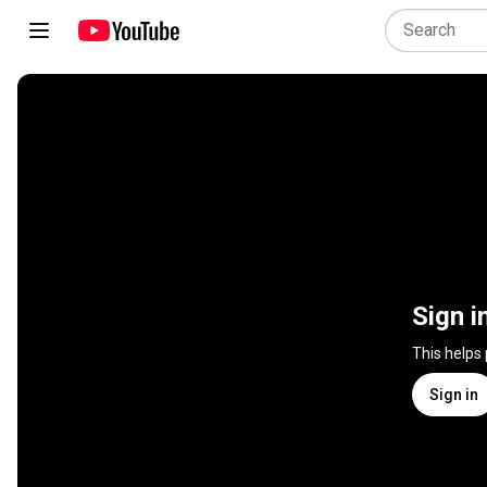
Sign i
This helps
Sign in