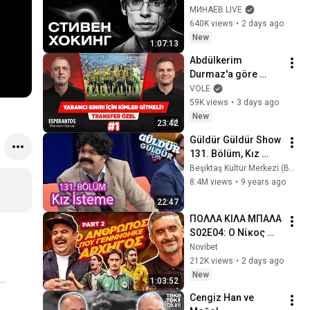
Bang, and the End of 
МИНАЕВ LIVE
the Universe / Idol 
640K views
•
2 days ago
Stories / MINAEV
New
1:07:13
Abdülkerim 
Durmaz'a göre 
Fenerbahçe hangi 
VOLE
yabancı oyuncuları 
59K views
•
3 days ago
göndermeli? | 
New
23:42
Abdülkerim, 
Güldür Güldür Show 
Batuhan | #1
131. Bölüm, Kız 
İsteme Skeci
Beşiktaş Kültür Merkezi (BKM)
8.4M views
•
9 years ago
22:47
ΠΟΛΛΑ ΚΙΛΑ ΜΠΑΛΑ 
S02E04: Ο Νίκος 
Λυμπερόπουλος 
Novibet
στη συνέντευξη της 
212K views
•
2 days ago
ζωής του! (PART 2)
New
1:03:52
Cengiz Han ve 