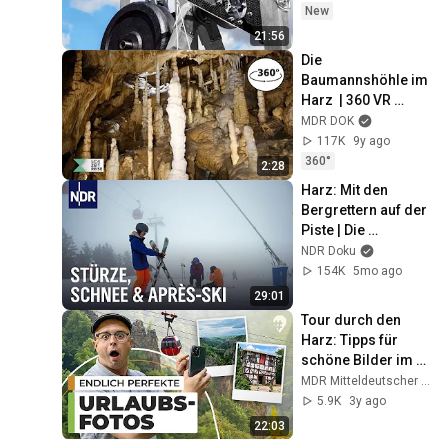
New
21:56
Die 
Baumannshöhle im 
Harz  | 360 VR 
Video | MDR 
MDR DOK
ZEITREISE
117K
9y ago
360°
2:28
Harz: Mit den 
Bergrettern auf der 
Piste | Die 
Nordreportage | 
NDR Doku
NDR Doku
154K
5mo ago
29:01
Tour durch den 
Harz: Tipps für 
schöne Bilder im 
Urlaub | 
MDR Mitteldeutscher Rundfunk
#hinreisend | MDR+
5.9K
3y ago
22:03