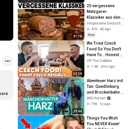
Folge Terra X
25 vergessene 
Metzgerei-
Klassiker aus den 
60ern, die heute 
Vergessene Deutsche Küche
kein Fleischer mehr 
47K
4d ago
verkauft
New
31:18
We Tried Czech 
Food So You Don't 
Have To… Honest 
Expat Review
Off The Cobbles
1.4K
2mo ago
12:58
Abenteuer Harz mit 
Tan: Quedlinburg 
und Brockenbahn | 
more
ARD Reisen
ARD Reisen
79K
1y ago
29:44
Things You Wish 
You NEVER Knew! 