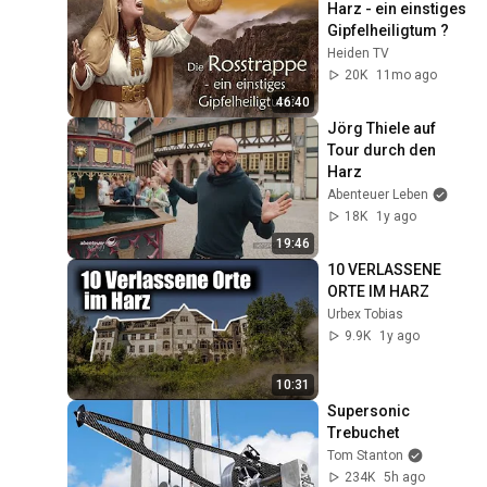
Harz - ein einstiges 
Gipfelheiligtum ?
Heiden TV
20K
11mo ago
46:40
Jörg Thiele auf 
Tour durch den 
Harz
Abenteuer Leben
18K
1y ago
19:46
10 VERLASSENE 
ORTE IM HARZ
Urbex Tobias
9.9K
1y ago
10:31
Supersonic 
Trebuchet
Tom Stanton
234K
5h ago