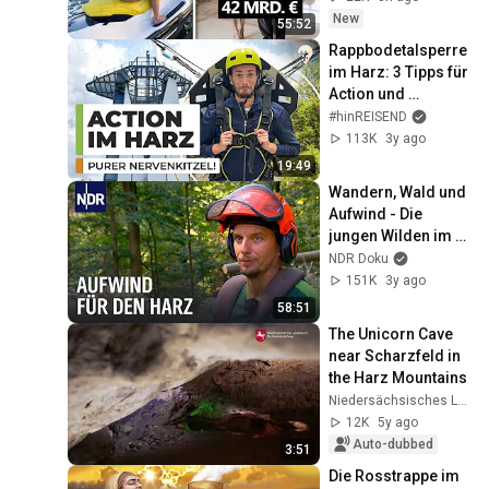
New
55:52
Rappbodetalsperre 
im Harz: 3 Tipps für 
Action und 
Abenteuer  | 
#hinREISEND
#hinREISEND
113K
3y ago
19:49
Wandern, Wald und 
Aufwind - Die 
jungen Wilden im 
Harz | die 
NDR Doku
nordstory | NDR
151K
3y ago
58:51
The Unicorn Cave 
near Scharzfeld in 
the Harz Mountains
Niedersächsisches Landesamt für Denkmalpflege
12K
5y ago
Auto-dubbed
3:51
Die Rosstrappe im 