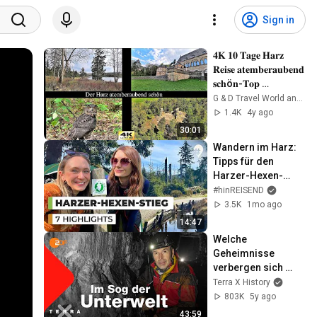
Sign in
𝟒𝐊 𝟏𝟎 𝐓𝐚𝐠𝐞 𝐇𝐚𝐫𝐳 
𝐑𝐞𝐢𝐬𝐞 𝐚𝐭𝐞𝐦𝐛𝐞𝐫𝐚𝐮𝐛𝐞𝐧𝐝 
𝐬𝐜𝐡ö𝐧-𝐓𝐨𝐩 
𝐒𝐞𝐡𝐞𝐧𝐬𝐰ü𝐫𝐝𝐢𝐠𝐤𝐞𝐢𝐭𝐞𝐧-
G & D Travel World and more
𝐑𝐞𝐢𝐬𝐞𝐭𝐢𝐩𝐩𝐬
1.4K
4y ago
30:01
Wandern im Harz: 
Tipps für den 
Harzer-Hexen-
Stieg | Doku | 
#hinREISEND
#hinREISEND
3.5K
1mo ago
14:47
Welche 
Geheimnisse 
verbergen sich 
unter unseren 
Terra X History
Füßen? | Dirk 
803K
5y ago
Steffens | Ganze 
43:59