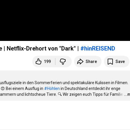
| Netflix-Drehort von "Dark" |
#hinREISEND
199
Share
Save
sflugsziele in den Sommerferien und spektakuläre Kulissen in Filmen. 
😍 Bei einem Ausflug in 
#Höhlen
 in Deutschland entdeckt ihr enge 
 Kammern und lichtscheue Tiere. 🔍 Wir zeigen euch Tipps für Familie
…
...