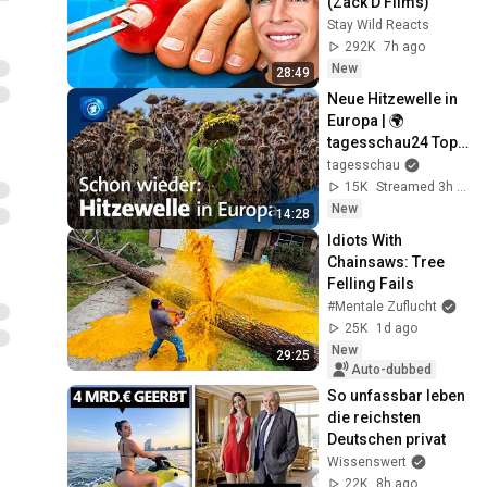
(Zack D Films)
Stay Wild Reacts
292K
7h ago
New
28:49
Neue Hitzewelle in 
Europa | 🌍 
tagesschau24 Top-
Thema, 7.8.2026
tagesschau
15K
Streamed 3h ago
New
14:28
Idiots With 
Chainsaws: Tree 
Felling Fails
#Mentale Zuflucht
25K
1d ago
New
29:25
Auto-dubbed
So unfassbar leben 
die reichsten 
Deutschen privat
Wissenswert
22K
8h ago