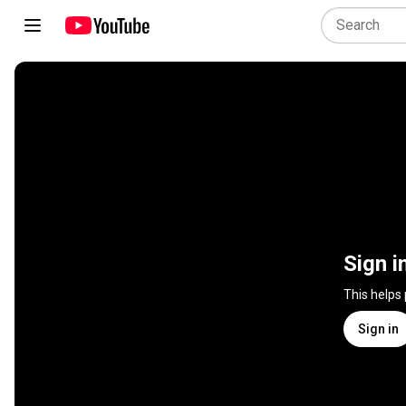
Sign i
This helps
Sign in