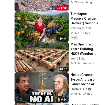
297 watching
LIVE
Timelapse - 
Massive Orange 
Harvest | Selling at 
the Country Market
Nhất Daily Farm
37K
1d ago
New
1:36:14
Man Spent Two 
Years Building 
HUGE Wooden 
House for his 
World Build
Family | Start to 
3.3M
1mo ago
Finish by 
43:37
@bjornbrenton
Neil deGrasse 
Tyson And Jaron 
Lanier on the AI 
Illusion
StarTalk Plus
854K
2w ago
9:24