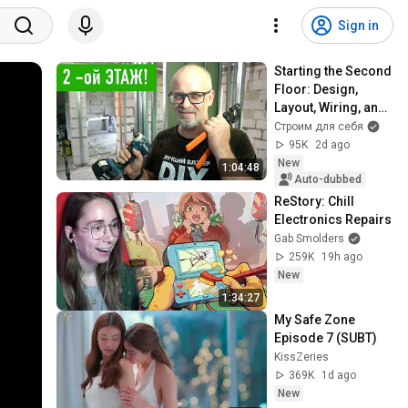
Sign in
Starting the Second 
Floor: Design, 
Layout, Wiring, and 
Heating — DIY 
Строим для себя
Home 
95K
2d ago
Improvement
New
1:04:48
Auto-dubbed
ReStory: Chill 
Electronics Repairs
Gab Smolders
259K
19h ago
New
1:34:27
My Safe Zone 
Episode 7 (SUBT)
KissZeries
369K
1d ago
New