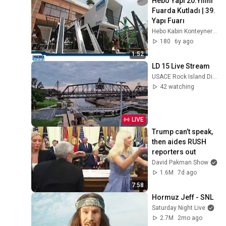
Hebo Yapı 20.Yılını 
Fuarda Kutladı | 39. 
Yapı Fuarı
Hebo Kabin Konteyner Prefabrik
180
6y ago
1:52
LD 15 Live Stream
USACE Rock Island District
42 watching
LIVE
Trump can’t speak, 
then aides RUSH 
reporters out
David Pakman Show
1.6M
7d ago
7:58
Hormuz Jeff - SNL
Saturday Night Live
2.7M
2mo ago