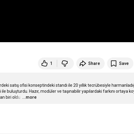
1
Share
Save
eki satış ofisi konseptindeki standı ile 20 yıllık tecrübesiyle harmanladığ
le buluşturdu. Hazır, modüler ve taşınabilir yapılardaki farkını ortaya ko
n biri oldu.
…
...more