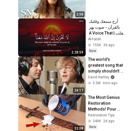
2:58
أرح سمعك وقلبك 
بالقرآن - صوت يهز 
القلب | A Voice That 
Moves the Heart ❤️
Al-Fateh
🎧 | Mohamed 
155K
3d ago
Hesham
New
2:28:59
The world's 
greatest song that 
simply shouldn't 
exist
David Hartley
5.5M
6mo ago
24:17
The Most Genius 
Restoration 
Methods! Pour 
paint onto old rusty 
Restoration Tips
sword You'll be 
340K
2d ago
surprised the 
New
32:08