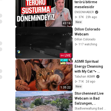
terörü bitirme 
meselesidir
ENSONHABER
37K
23h ago
New
43:16
Dillon Colorado 
Webcam
Dillon Colorado
117 watching
LIVE
ASMR Spiritual 
Energy Cleansing 
with My Cat 🐾 
Purring & Reiki for 
Tabuhan ASMR
Sleep & Stress 
71K
2d ago
Relief
New
1:35:22
Storchennest Live 
Webcam in Bad 
Salzungen, 
Thüringen
Stadtverwaltung Bad Salzungen