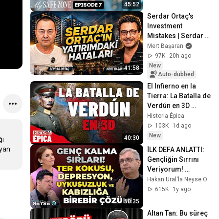
45:52
Serdar Ortaç's 
Investment 
Mistakes | Serdar 
Ortaç & Mert 
Mert Başaran
Başaran
97K
20h ago
New
41:58
Auto-dubbed
El Infierno en la 
Tierra: La Batalla de 
Verdún en 3D 
(Documental)
Historia Épica
103K
1d ago
New
40:30
ı 
yan 
İLK DEFA ANLATTI: 
Gençliğin Sırrını 
Veriyorum! 
Depresyon, Diyabet, 
Hakan Ural'la Neyse O
Kalp Sağlığı! 
615K
1y ago
ŞAŞIRACAKSINIZ!
50:35
Altan Tan: Bu süreç 