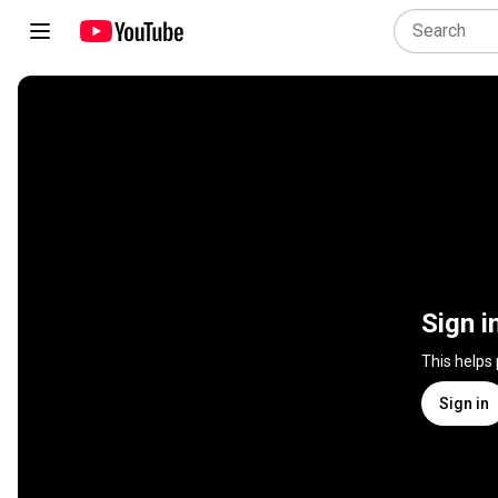
Sign i
This helps
Sign in