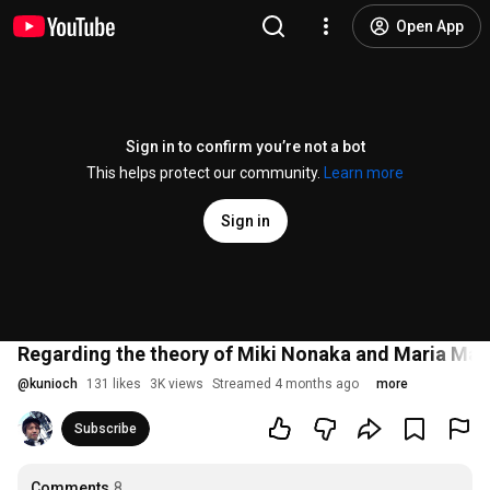
Open App
Sign in to confirm you’re not a bot
This helps protect our community.
Learn more
Sign in
Regarding the theory of Miki Nonaka and Maria Maki
@
kunioch
131 likes
3K views
Streamed 4 months ago
more
Subscribe
Comments
8