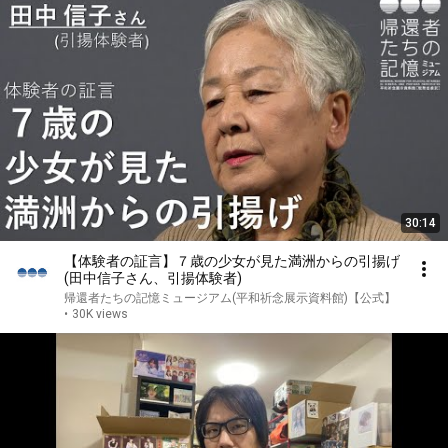
30:14
【体験者の証言】７歳の少女が見た満洲からの引揚げ
(田中信子さん、引揚体験者)
帰還者たちの記憶ミュージアム(平和祈念展示資料館)【公式】
•
30K views