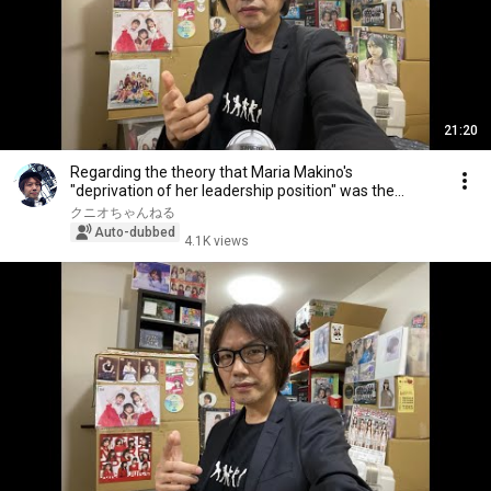
21:20
Regarding the theory that Maria Makino's
"deprivation of her leadership position" was the
reason ...
クニオちゃんねる
Auto-dubbed
4.1K views