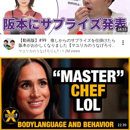
34:55
【動画版】#99 推しからのサプライズを仕掛けたら
阪本がおかしくなりました【マユリカのうなげろり
ん！！】
マユリカのうなげろりん!!
•
1.2M views
22:30