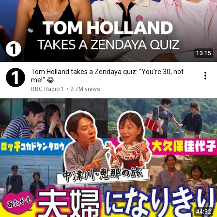
13:15
Tom Holland takes a Zendaya quiz: “You’re 30, not
me!” 😂
BBC Radio 1
•
2.7M views
44:32