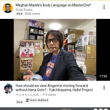
Meghan Markle's Body Language on MasterChef
Scott Rouse
New
205K views
17:50
How should we view Angerme moving forward
without Hana Goto? - Yuki Hirayama, Hello! Project
クニオちゃんねる
•
719 views
Auto-dubbed
New