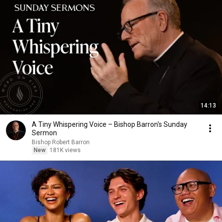
14:13
A Tiny Whispering Voice – Bishop Barron's Sunday
Sermon
Bishop Robert Barron
New
181K views