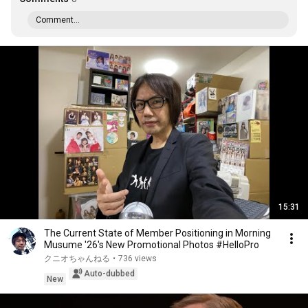
Comment...
15:31
The Current State of Member Positioning in Morning
Musume '26's New Promotional Photos #HelloPro
クニオちゃんねる
•
736 views
Auto-dubbed
New