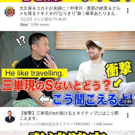
大久保＆コカドが夫婦に！中津川・恵那の絶景＆グル
メを巡るドキドキの“なりきり”旅｜岐阜あたりまえト
ラベル ～あたかも夫婦旅～
【公式】テレビ愛知 TV Aichi
New
109K views
16:45
【衝撃】三単現のsが抜けるとネイティブにはこう聞
こえます。
タロサックの海外生活ダイアリーTAROSAC
•
144K views