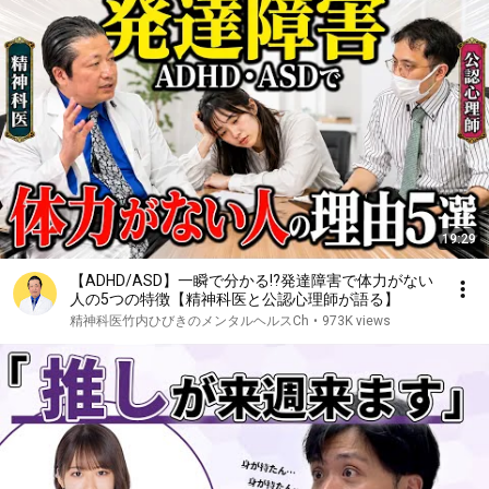
19:29
【ADHD/ASD】一瞬で分かる!?発達障害で体力がない
人の5つの特徴【精神科医と公認心理師が語る】
精神科医竹内ひびきのメンタルヘルスCh
•
973K views