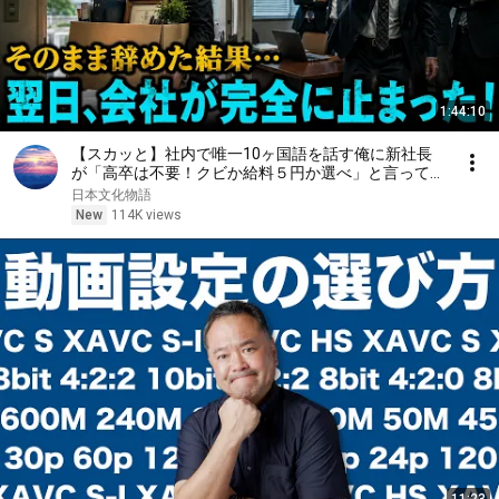
1:44:10
【スカッと】社内で唯一10ヶ国語を話す俺に新社長
が「高卒は不要！クビか給料５円か選べ」と言ってき
た。そのまま辞めた結果
日本文化物語
New
114K views