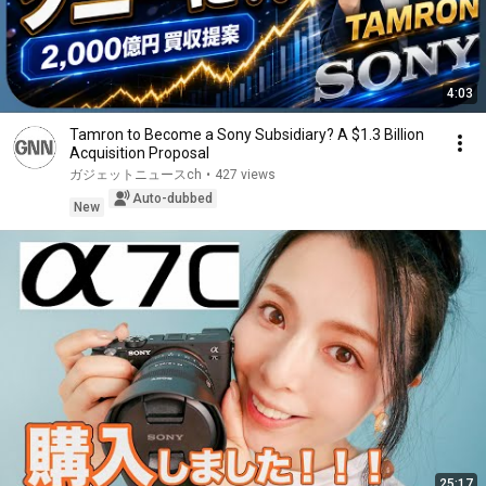
4:03
Tamron to Become a Sony Subsidiary? A $1.3 Billion
Acquisition Proposal
ガジェットニュースch
•
427 views
Auto-dubbed
New
25:17