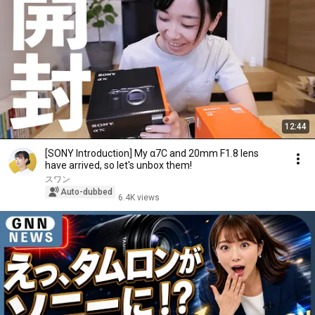
12:44
[SONY Introduction] My α7C and 20mm F1.8 lens
have arrived, so let's unbox them!
スワン
Auto-dubbed
6.4K views