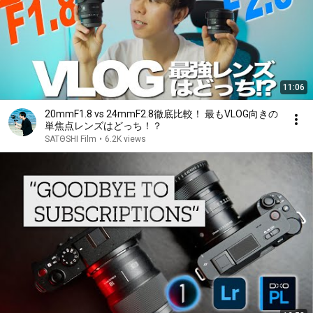
11:06
20mmF1.8 vs 24mmF2.8徹底比較！ 最もVLOG向きの
単焦点レンズはどっち！？
SATΘSHI Film
•
6.2K views