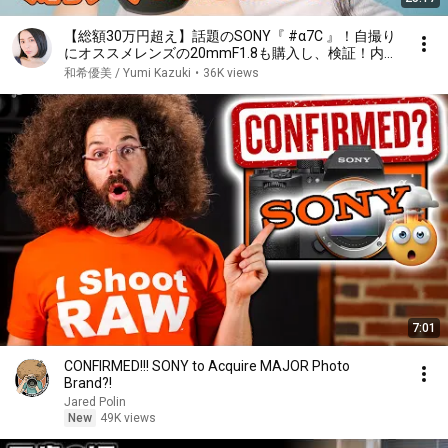
【総額30万円超え】話題のSONY『 #α7C 』！自撮り
にオススメレンズの20mmF1.8も購入し、検証！内蔵
マイクや自撮り棒の撮り比べレビュー！【マイクロフ
和希優美 / Yumi Kazuki
•
36K views
ォーサーズ→初フルサイズ！ カメラ女子】
7:01
CONFIRMED!!! SONY to Acquire MAJOR Photo
Brand?!
Jared Polin
New
49K views