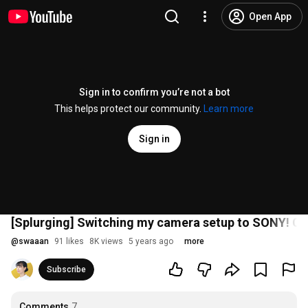
Open App
Sign in to confirm you’re not a bot
This helps protect our community.
Learn more
Sign in
[Splurging] Switching my camera setup to SONY! Ch
@
swaaan
91 likes
8K views
5 years ago
more
Subscribe
Comments
7