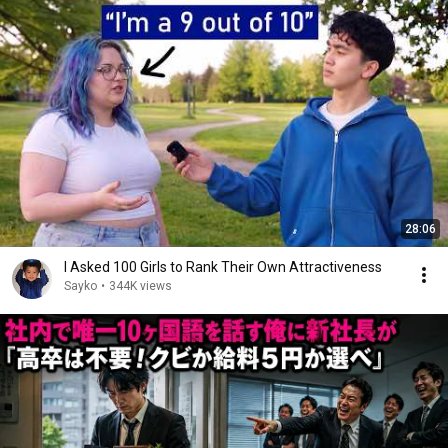
28:06
I Asked 100 Girls to Rank Their Own Attractiveness
Sayko
•
344K views