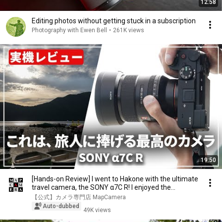
12:58
Editing photos without getting stuck in a subscription
Photography with Ewen Bell
•
261K views
19:50
[Hands-on Review] I went to Hakone with the ultimate
travel camera, the SONY α7C R! I enjoyed the...
【公式】カメラ専門店 MapCamera
Auto-dubbed
49K views