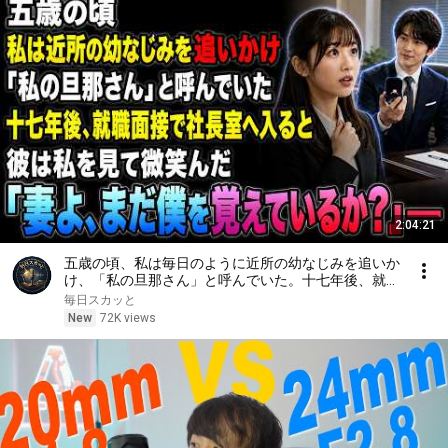
2:04:21
五歳の頃、私は毎日のように近所の幼なじみを追いか
け、「私の旦那さん」と呼んでいた。十七年後、就職
面接で社長室へ入ると、彼は私を見て微笑んだ。「妻
毎日スカッと
よ、まだ僕を覚えているか？」――
New
72K views