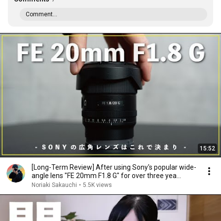
Comment...
15:52
[Long-Term Review] After using Sony's popular wide-
angle lens "FE 20mm F1.8 G" for over three yea...
Noriaki Sakauchi
•
5.5K views