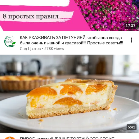
17:37
КАК УХАЖИВАТЬ ЗА ПЕТУНИЕЙ, чтобы она всегда
была очень пышной и красивой!!! Простые советы!!!
Сад Цветов
•
578K views
5:42