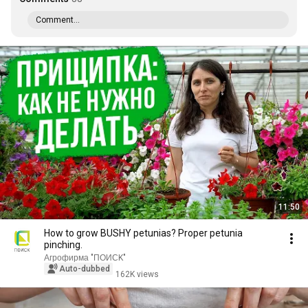
Comment...
11:50
How to grow BUSHY petunias? Proper petunia
pinching.
Агрофирма "ПОИСK"
Auto-dubbed
162K views