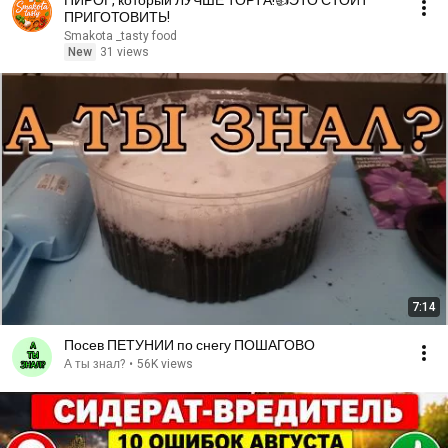
ПИРОГ, который ЛУЧШЕ ТОРТА!👍ЭТО СТОИТ
ПРИГОТОВИТЬ!
Smakota _tasty food
New
31 views
7:14
Посев ПЕТУНИИ по снегу ПОШАГОВО
А ты знал?
•
56K views