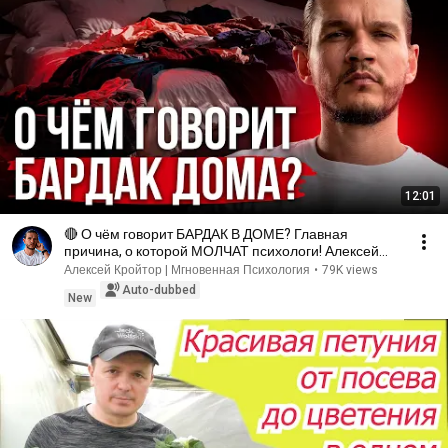
12:01
🔴 О чём говорит БАРДАК В ДОМЕ? Главная
причина, о которой МОЛЧАТ психологи! Алексей
Кройтор
Алексей Кройтор | Мгновенная Психология
•
79K views
Auto-dubbed
New