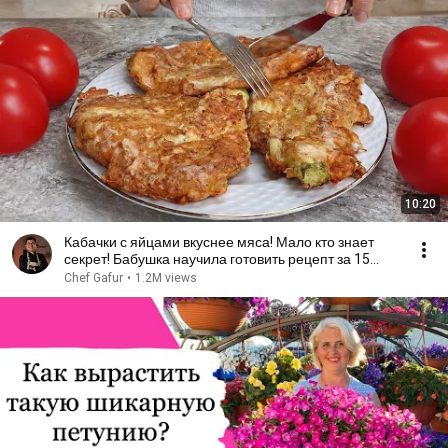
10:20
Кабачки с яйцами вкуснее мяса! Мало кто знает
секрет! Бабушка научила готовить рецепт за 15
минут
Chef Gafur
•
1.2M views