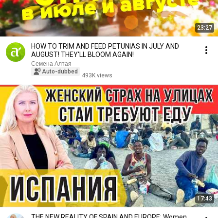
23:27
HOW TO TRIM AND FEED PETUNIAS IN JULY AND
AUGUST! THEY'LL BLOOM AGAIN!
Семена Алтая
Auto-dubbed
493K views
17:43
THE NEW REALITY OF SPAIN AND EUROPE: Women