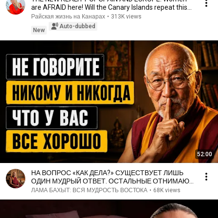
are AFRAID here! Will the Canary Islands repeat this
n...
Райская жизнь на Канарах
•
313K views
Auto-dubbed
New
52:00
НА ВОПРОС «КАК ДЕЛА?» СУЩЕСТВУЕТ ЛИШЬ
ОДИН МУДРЫЙ ОТВЕТ. ОСТАЛЬНЫЕ ОТНИМАЮТ
У ВАС ЖИЗНЕННЫЕ СИЛЫ.
ЛАМА БАХЫТ: ВСЯ МУДРОСТЬ ВОСТОКА
•
68K views