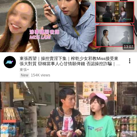
13:07
東張西望｜操控賣淫下集｜榨乾少女邪教Miss接受東
張大對質 辯稱當事人心甘情願俾錢 否認操控詐騙｜操
控賣淫｜榨乾少女｜邪教Miss｜大對質｜心甘情願｜
東張+
李旻芳｜吳幸美｜甘詠寧
New
154K views