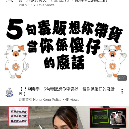
生教」成為遊戲界的惡夢｜#生活異常 #4K
Mill MILK
•
179K views
2:30
【 💊🈲毒季・5句毒販想你帶貨🎁・當你係傻仔的廢話
💬 】
香港警察 Hong Kong Police
•
4K views