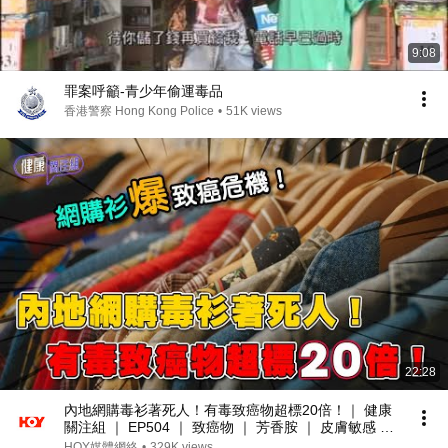
9:08
罪案呼籲-青少年偷運毒品
香港警察 Hong Kong Police
•
51K views
22:28
內地網購毒衫著死人！有毒致癌物超標20倍！｜ 健康
關注組 ｜ EP504 ｜ 致癌物 ｜ 芳香胺 ｜ 皮膚敏感 ｜
泌尿系統癌症 ｜ 甲醛 ｜ 吳雲甫 ｜ 麥詩敏 ｜ HOY TV
HOY媒體網絡
•
329K views