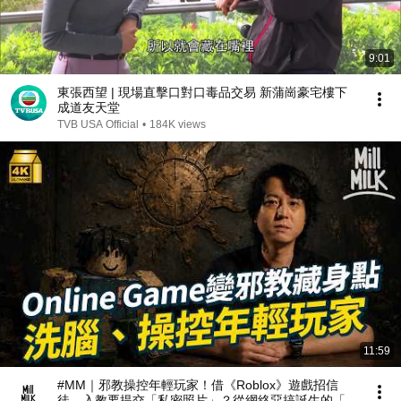
9:01
東張西望 | 現場直擊口對口毒品交易 新蒲崗豪宅樓下
成道友天堂
TVB USA Official
•
184K views
11:59
#MM｜邪教操控年輕玩家！借《Roblox》遊戲招信
徒 入教要提交「私密照片」？從網絡惡搞誕生的「重