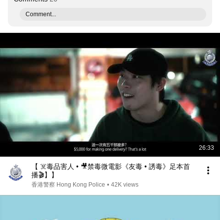
Comment...
26:33
【 ☠️毒品害人 • 🎥禁毒微電影《友毒 • 誘毒》足本首
播🎬】】
香港警察 Hong Kong Police
•
42K views