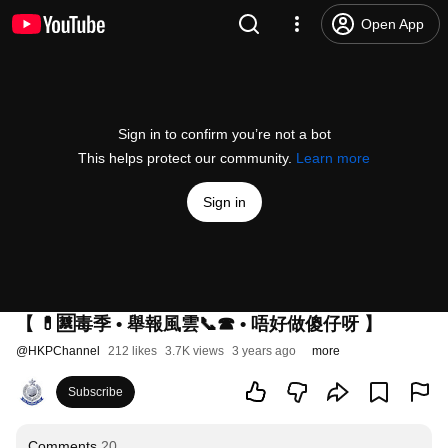
Open App
Sign in to confirm you’re not a bot
This helps protect our community.
Learn more
Sign in
【 💊🈲毒季 • 舉報風雲📞☎ • 唔好做傻仔呀 】
@
HKPChannel
212 likes
3.7K views
3 years ago
more
Subscribe
Comments
20