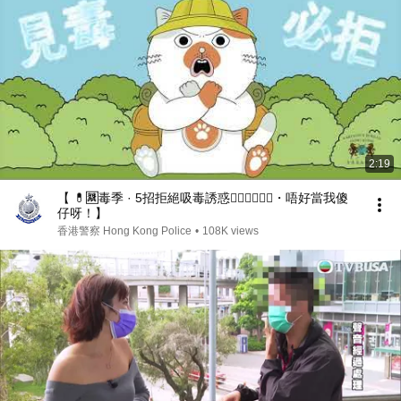
2:19
【 💊🈲毒季 · 5招拒絕吸毒誘惑🙅🏼‍♂️🙅🏼‍♀️・唔好當我傻
仔呀！】
香港警察 Hong Kong Police
•
108K views