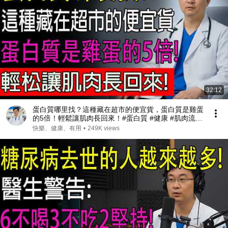
32:12
蛋白質哪里找？這種藏在超市的便宜貨，蛋白質是雞蛋
的5倍！輕鬆讓肌肉長回來！#蛋白質 #健康 #肌肉流失
#肌少症
快樂、健康、有用
•
249K views