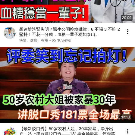
20:09
想遠離洗腎失明？醫生公開控糖鐵律：6 不喝 3 不吃 2
堅持！不花一分錢，血糖一輩子穩如泰山。
快樂、健康、有用
•
657K views
1:05:10
【最新脱口秀】50岁农村大姐，30年家暴，净身出
户，站上舞台讲脱口秀——181票全场最高，评委笑到