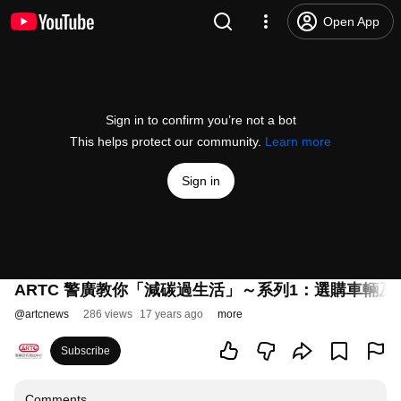
Open App
Sign in to confirm you’re not a bot
This helps protect our community.
Learn more
Sign in
ARTC 警廣教你「減碳過生活」～系列1：選購車輛及駕
@
artcnews
286 views
17 years ago
more
Subscribe
Comments