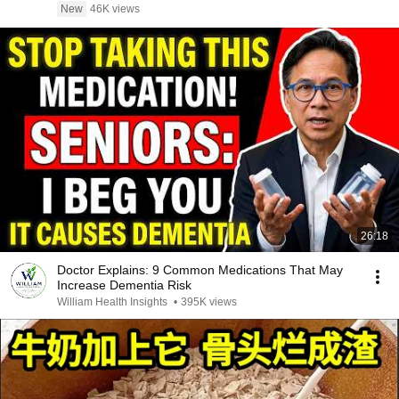
Xiaowu 小乌]
New
46K views
26:18
Doctor Explains: 9 Common Medications That May
Increase Dementia Risk
William Health Insights
•
395K views