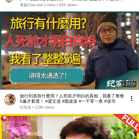
忘记拍灯！
奇葩Club and 2 more
•
85K views
1:23:16
旅行到底有什麼用？人死前才明白的真相，我看了整整
5遍才看透！ #梁文道 #圆桌派 #一千零一夜 #读书
纪实说
•
129K views