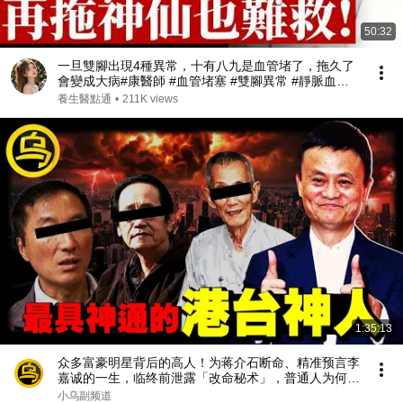
50:32
一旦雙腳出現4種異常，十有八九是血管堵了，拖久了
會變成大病#康醫師 #血管堵塞 #雙腳異常 #靜脈血栓 #
肺栓塞 #銀髮族養生 #猝死預防 #血液循環 #健康誤區
養生醫點通
•
211K views
#早知早受益
1:35:13
众多富豪明星背后的高人！为蒋介石断命、精准预言李
嘉诚的一生，临终前泄露「改命秘术」，普通人为何忙
忙碌碌却赚不到钱？1小时中间无广告合集[She's
小乌副频道