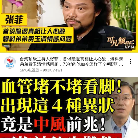
43:34
台湾顶级主持人张菲，首谈隐退真相让人心酸，爆料亲
弟弟费玉清情感问题，73岁的他如今怎样了？#张菲 #
费玉清 #可凡倾听 FULL
SMG电视剧
•
993K views