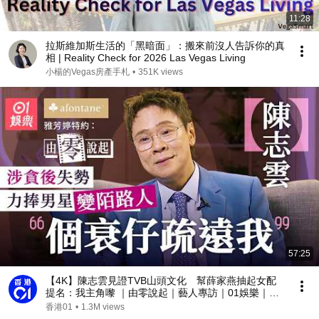
11:28
拉斯維加斯生活的「黑暗面」：搬來前沒人告訴你的真
相 | Reality Check for 2026 Las Vegas Living
小楊的Vegas房產手札
•
351K views
57:25
【4K】陳志雲見證TVB山頭文化 幫薛家燕抽起女配
提名：我主角嚟 ｜由零說起｜藝人專訪｜01娛樂｜香
港01｜TVB｜HOY｜迷雲黨｜
香港01
•
1.3M views