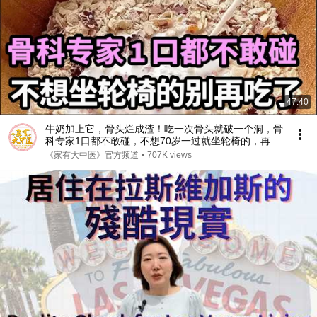
47:40
牛奶加上它，骨头烂成渣！吃一次骨头就破一个洞，骨
科专家1口都不敢碰，不想70岁一过就坐轮椅的，再喜
欢都要忌口！【家庭大医生】
《家有大中医》官方频道
•
707K views