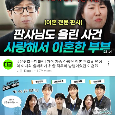
18:14
[#유퀴즈온더블럭] 가장 가슴 아팠던 이혼 판결💧 병상
의 아내와 함께하기 위한 최후의 방법이었던 이혼😢
디글 :Diggle
•
1.7M views