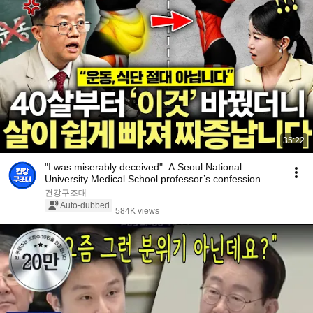
35:22
"I was miserably deceived": A Seoul National
University Medical School professor’s confession
aft...
건강구조대
Auto-dubbed
584K views