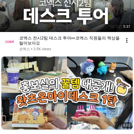
5:37
코엑스 전시2팀 데스크 투어👀코엑스 직원들의 책상을
털어보아요
코엑스
•
3.5K views
6:02