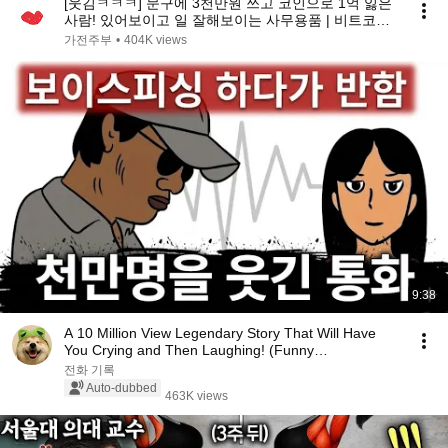
[웃김ㅋㅋㅋ] 문구에 3천만원 쓰고 코인으로 1억 잃은
사람! 있어보이고 일 잘해보이는 사무용품 | 비트코인
지갑 | 노트북
가전주부
•
404K views
9:38
A 10 Million View Legendary Story That Will Have
You Crying and Then Laughing! (Funny
Video/Webtoon)
전화 기록
Auto-dubbed
463K views