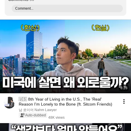
Comment...
8:28
🇺🇸 8th Year of Living in the U.S., The 'Real'
Reason I'm Lonely to the Bone (ft. Sitcom Friends)
남 로이어 Nahm Lawyer
Auto-dubbed
48K views