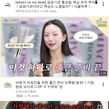
[what's on my desk] 공공기관 홍보팀 책상 전격 투어🖥️
ㅣ공공기관이라고 책상도 노잼일까?ㅣ식물덕후ㅣ직
장인필수템ㅣ마음안정피규어
NRF한국연구재단
•
1.6K views
9:38
바쁜 K-직장인을 위한 출근 준비 단축템 등장!｜기업
탐방 브이로그 EP. 3 '키뮤트' 편
안양산업진흥원
New
1.7K views