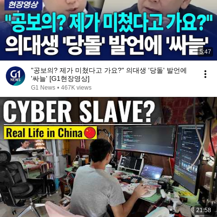
5:47
"공보의? 제가 미쳤다고 가요?" 의대생 '당돌' 발언에
'싸늘' [G1현장영상]
G1 News
•
467K views
21:58