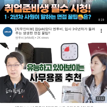
8:19
[직무인터뷰] 잡(job)았다 엔투비, 입사 1•2년차가 들려
주는 생생한 면접 꿀팁!!
엔투비 [eNtoB]
•
2K views
13:12