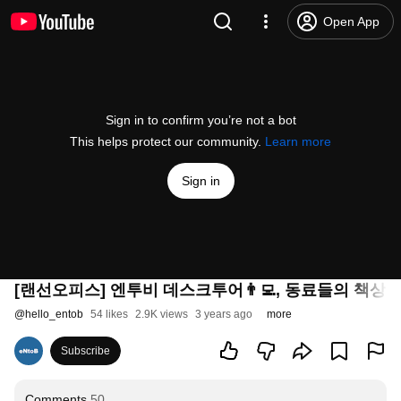
Open App
Sign in to confirm you’re not a bot
This helps protect our community.
Learn more
Sign in
[랜선오피스] 엔투비 데스크투어👨‍💻, 동료들의 책상
@
hello_entob
54 likes
2.9K views
3 years ago
more
Subscribe
Comments
50