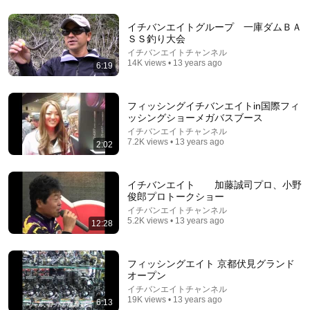
イチバンエイトグループ 一庫ダムＢＡ
ＳＳ釣り大会
イチバンエイトチャンネル
9:24
14K views • 13 years ago
6:19
Neil deGrasse Tyson And Jaron Lanier on the AI
Illusion
フィッシングイチバンエイトin国際フィ
StarTalk Plus
•
840K views
ッシングショーメガバスブース
イチバンエイトチャンネル
7.2K views • 13 years ago
2:02
イチバンエイト 加藤誠司プロ、小野
俊郎プロトークショー
イチバンエイトチャンネル
5.2K views • 13 years ago
12:28
フィッシングエイト 京都伏見グランド
オープン
43:08
イチバンエイトチャンネル
19K views • 13 years ago
6:13