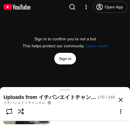
2014年 ダイワ新製品スピニングリール
Open App
CALDIA
イチバンエイトチャンネル
12K views • 12 years ago
1:35
Sign in to confirm you’re not a bot
2014春 ダイワ新製品 鮎竿編
This helps protect our community.
Learn more
イチバンエイトチャンネル
3.3K views • 12 years ago
1:59
Sign in
2014春 ダイワ新製品 ロッド編
イチバンエイトチャンネル
3.3K views • 12 years ago
3:27
2013年12月23日 やっさんのメバル釣り入門教室 P
Uploads from イチバンエイトチャンネル
170 / 240
@
fishing8ch
1 like
3.2K views
12 years ago
more
イチバンエイトチャンネル
2014春 ダイワ新製品 リール編
イチバンエイトチャンネル
Subscribe
10K views • 12 years ago
3:33
Comments