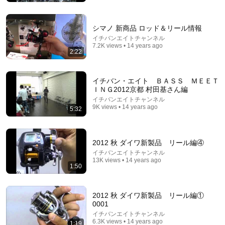
【実践で使えるタックル教えます！】
イチバンエイトチャンネル
•
46K views
シマノ 新商品 ロッド＆リール情報
イチバンエイトチャンネル
7.2K views • 14 years ago
2:22
イチバン・エイト ＢＡＳＳ ＭＥＥＴ
ＩＮＧ2012京都 村田基さん編
イチバンエイトチャンネル
9K views • 14 years ago
5:32
2012 秋 ダイワ新製品 リール編④
22:33
イチバンエイトチャンネル
13K views • 14 years ago
【人生大逆転】どん底の中年タクシー運転手。偶然引
1:50
き受けた「謎の依頼」がまさかの衝撃展開へ…！
超夢の推しシネマ
•
433K views
2012 秋 ダイワ新製品 リール編①
0001
イチバンエイトチャンネル
6.3K views • 14 years ago
1:19