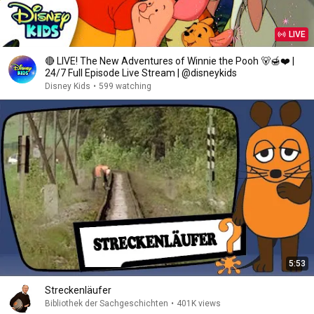
LIVE
🔴 LIVE! The New Adventures of Winnie the Pooh 🐻🍯❤️ |
24/7 Full Episode Live Stream | ‪@disneykids
Disney Kids
•
599 watching
5:53
Streckenläufer
Bibliothek der Sachgeschichten
•
401K views