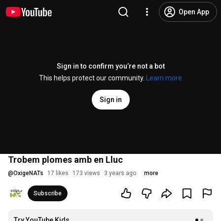
Open App
Sign in to confirm you’re not a bot
This helps protect our community.
Learn more
Sign in
Trobem plomes amb en Lluc
@
OxigeNATs
17 likes
173 views
3 years ago
more
Subscribe
Try YouTube Kids