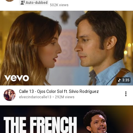
Auto-dubbed
502K views
3:35
Calle 13 - Ojos Color Sol ft. Silvio Rodríguez
elvecindariocalle13
•
292M views