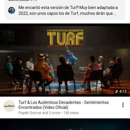
Me encantó esta versión de Turf! Muy bien adaptada a 
2022, son unos capos los de Turf, muchos dirán que 
prefieren la "versión original" sin saber que la buena 
versión de Los Enanitos Verdes, TAMBIÉN es un cover 
del grupo ALCOHOL ETÍLICO, así que hay para todos los 
gustos.
4:12
Turf & Los Auténticos Decadentes - Sentimientos
Encontrados (Video Oficial)
PopArt Discos and 2 more
•
1M views