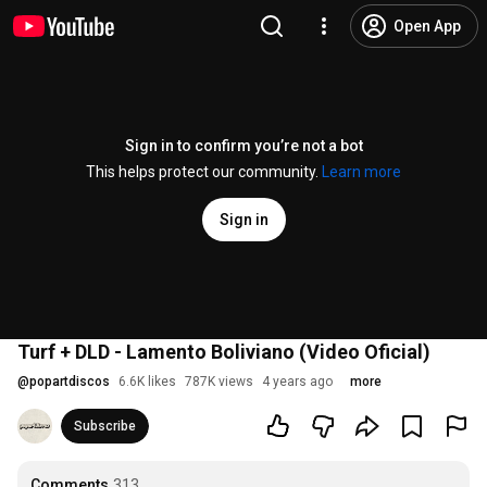
Open App
Sign in to confirm you’re not a bot
This helps protect our community.
Learn more
Sign in
Turf + DLD - Lamento Boliviano (Video Oficial)
@
popartdiscos
6.6K likes
787K views
4 years ago
more
Subscribe
Comments
313