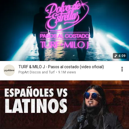
4:09
TURF & MILO J - Pasos al costado (video oficial)
PopArt Discos and Turf
•
9.1M views