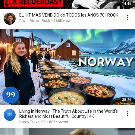
14:45
EL HIT MÁS VENDIDO de TODOS los AÑOS 70 | ROCK
David Rivas - Rock
•
168K views
35:26
Living in Norway | The Truth About Life in the World's
Richest and Most Beautiful Country | 4K
Happy Travel 99
•
806K views