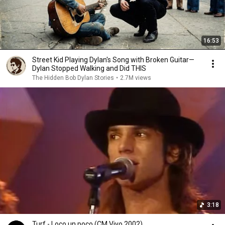
16:53
Street Kid Playing Dylan's Song with Broken Guitar—
Dylan Stopped Walking and Did THIS
The Hidden Bob Dylan Stories
•
2.7M views
3:18
Turf - Loco un poco (CM Vivo 2002)