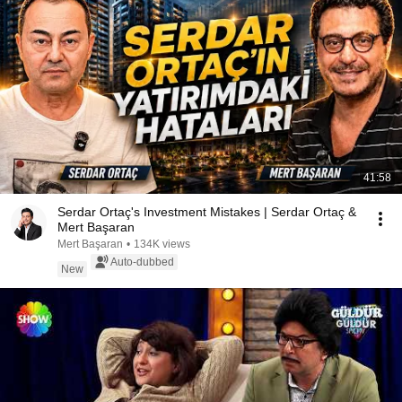
41:58
Serdar Ortaç's Investment Mistakes | Serdar Ortaç &
Mert Başaran
Mert Başaran
•
134K views
Auto-dubbed
New