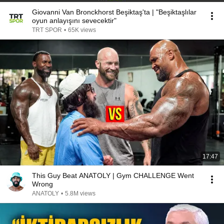
Giovanni Van Bronckhorst Beşiktaş'ta | "Beşiktaşlılar
oyun anlayışını sevecektir"
TRT SPOR
•
65K views
17:47
This Guy Beat ANATOLY | Gym CHALLENGE Went
Wrong
ANATOLY
•
5.8M views