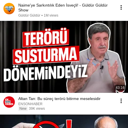
Naime'ye Sarkıntılık Eden İsveçli! - Güldür Güldür
Show
Güldür Güldür
•
1M views
43:16
Altan Tan: Bu süreç terörü bitirme meselesidir
ENSONHABER
New
39K views