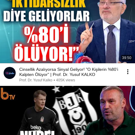
39:50
Cinsellik Azalıyorsa Sinyal Geliyor! "O Kişilerin %80’i
Kalpten Ölüyor" | Prof. Dr. Yusuf KALKO
Prof. Dr. Yusuf Kalko
•
405K views