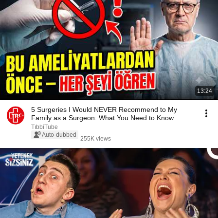
13:24
5 Surgeries I Would NEVER Recommend to My
Family as a Surgeon: What You Need to Know
TıbbiTube
Auto-dubbed
255K views