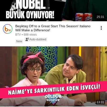
25:31
Beşiktaş Off to a Great Start This Season! Italiano
Will Make a Difference!
BTV
•
688 views
Auto-dubbed
New
13:31