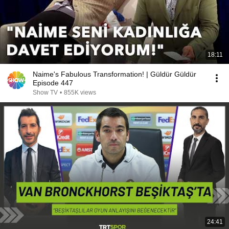
18:11
Naime's Fabulous Transformation! | Güldür Güldür
Episode 447
Show TV
•
855K views
24:41