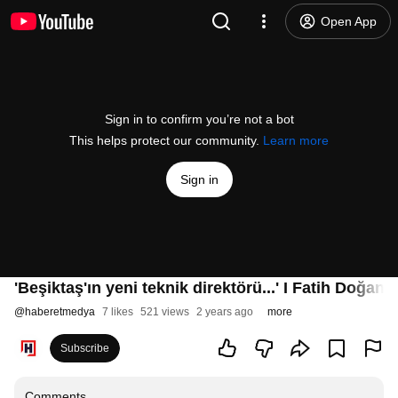
Open App
Sign in to confirm you’re not a bot
This helps protect our community.
Learn more
Sign in
'Beşiktaş'ın yeni teknik direktörü...' I Fatih Doğan
@
haberetmedya
7 likes
521 views
2 years ago
more
Subscribe
Comments