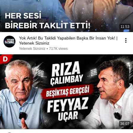
11:53
Yok Artık! Bu Taklidi Yapabilen Başka Bir İnsan Yok! |
Yetenek Sizsiniz
Yetenek Sizsiniz
•
717K views
36:07