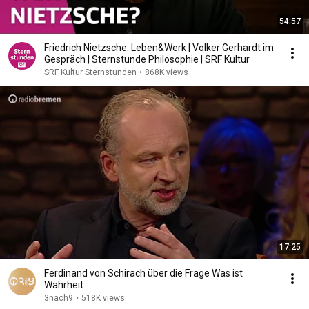
54:57
Friedrich Nietzsche: Leben&Werk | Volker Gerhardt im
Gespräch | Sternstunde Philosophie | SRF Kultur
SRF Kultur Sternstunden
•
868K views
17:25
Ferdinand von Schirach über die Frage Was ist
Wahrheit
3nach9
•
518K views