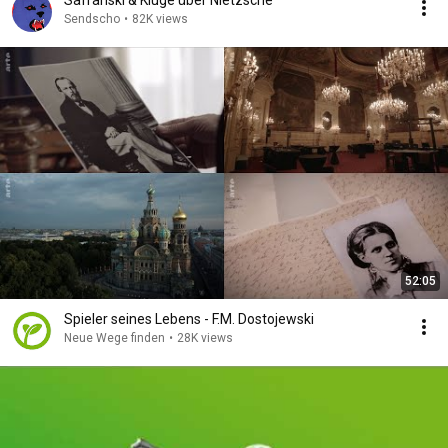
Safranski & Kluge über Nietzsche
Sendscho
•
82K views
52:05
Spieler seines Lebens - F.M. Dostojewski
Neue Wege finden
•
28K views