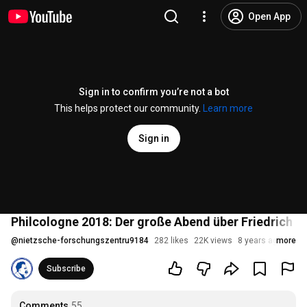
Open App
Sign in to confirm you’re not a bot
This helps protect our community.
Learn more
Sign in
Philcologne 2018: Der große Abend über Friedrich N
@
nietzsche-forschungszentru9184
282 likes
22K views
8 years ago
more
Subscribe
Comments
55