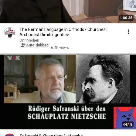
1:00:38
The German Language in Orthodox Churches |
Archpriest Dimitri Ignatiev
OrthMedien
Auto-dubbed
6.4K views
44:18