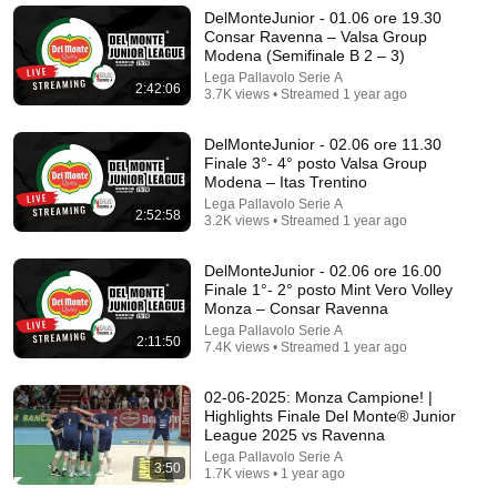
Highlights | João Pessoa 2026 #BeachProTour
DelMonteJunior - 01.06 ore 19.30
Beach Volleyball World
•
95K views
Consar Ravenna – Valsa Group
Modena (Semifinale B 2 – 3)
Lega Pallavolo Serie A
2:42:06
3.7K views • Streamed 1 year ago
DelMonteJunior - 02.06 ore 11.30
Finale 3°- 4° posto Valsa Group
Modena – Itas Trentino
Lega Pallavolo Serie A
2:52:58
3.2K views • Streamed 1 year ago
DelMonteJunior - 02.06 ore 16.00
Finale 1°- 2° posto Mint Vero Volley
Monza – Consar Ravenna
32:33
Lega Pallavolo Serie A
2:11:50
7.4K views • Streamed 1 year ago
Meloni Imperdibile! Smonta le Provocazioni di Bonelli
e lo Ridicolizza Davanti a Tutti
02-06-2025: Monza Campione! |
Politica Adesso
•
317K views
Highlights Finale Del Monte® Junior
League 2025 vs Ravenna
Lega Pallavolo Serie A
3:50
1.7K views • 1 year ago