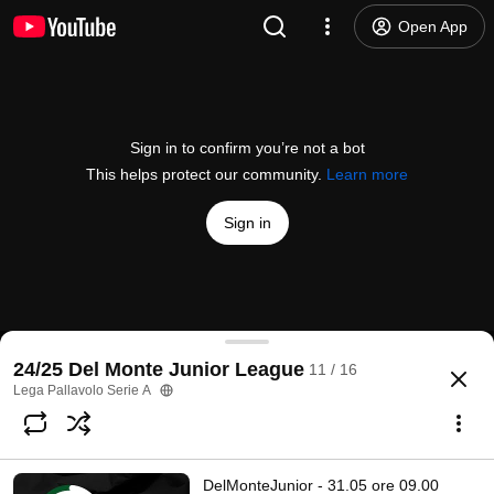
Open App
Sign in to confirm you’re not a bot
This helps protect our community.
Learn more
Sign in
DelMonteJunior - 01.06 ore 17.00 Kioene Padova – 
24/25 Del Monte Junior League
11 / 16
@
legavolley
1 like
1.2K views
Streamed 1 year ago
more
Lega Pallavolo Serie A
Subscribe
DelMonteJunior - 31.05 ore 09.00
Comments