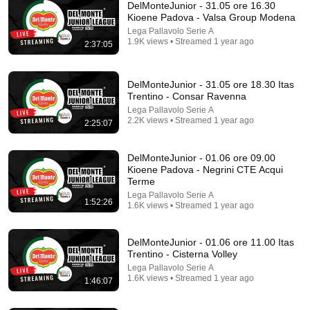
DelMonteJunior - 31.05 ore 16.30
Kioene Padova - Valsa Group Modena
Lega Pallavolo Serie A
1.9K views • Streamed 1 year ago
2:37:05
DelMonteJunior - 31.05 ore 18.30 Itas
Trentino - Consar Ravenna
Lega Pallavolo Serie A
2.2K views • Streamed 1 year ago
2:25:07
14:49
Guess the D1 College Volleyball Player ft. Jalen
DelMonteJunior - 01.06 ore 09.00
Phillips
Kioene Padova - Negrini CTE Acqui
The @Volleyball Guys
Terme
New
62K views
Lega Pallavolo Serie A
1:52:26
1.6K views • Streamed 1 year ago
DelMonteJunior - 01.06 ore 11.00 Itas
Trentino - Cisterna Volley
Lega Pallavolo Serie A
1.6K views • Streamed 1 year ago
1:46:07