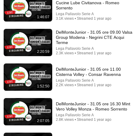
Cucine Lube Civitanova - Romeo
Sorrento
Comment...
Lega Pallavolo Serie A
1:46:07
3.1K views • Streamed 1 year ago
DelMonteJunior - 31.05 ore 09.00 Valsa
Group Modena - Negrini CTE Acqui
Terme
Lega Pallavolo Serie A
2:20:59
2.3K views • Streamed 1 year ago
DelMonteJunior - 31.05 ore 11.00
Cisterna Volley - Consar Ravenna
Lega Pallavolo Serie A
2.2K views • Streamed 1 year ago
1:52:50
1:53:05
DelMonteJunior - 01.06 ore 19.30 Mint Vero Volley
DelMonteJunior - 31.05 ore 16.30 Mint
Monza – Itas Trentino (Semifinale A 1 – 4)
Vero Volley Monza - Romeo Sorrento
Lega Pallavolo Serie A
•
3.1K views
Lega Pallavolo Serie A
2.8K views • Streamed 1 year ago
2:07:05