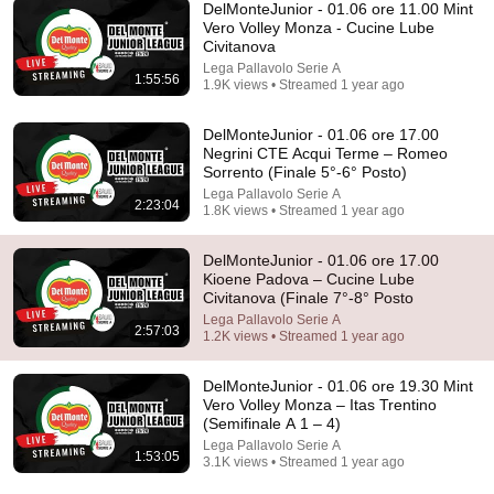
DelMonteJunior - 01.06 ore 11.00 Mint
Vero Volley Monza - Cucine Lube
Civitanova
Lega Pallavolo Serie A
1:55:56
1.9K views • Streamed 1 year ago
36:56
UN GIORNALISTA LO ATTACCA IN DIRETTA…
DelMonteJunior - 01.06 ore 17.00
JANNIK SINNER PRENDE IL MICROFONO E
Negrini CTE Acqui Terme – Romeo
RISPONDE COSÌ!
Racconta di più!
•
60K views
Sorrento (Finale 5°-6° Posto)
Lega Pallavolo Serie A
2:23:04
1.8K views • Streamed 1 year ago
DelMonteJunior - 01.06 ore 17.00
Kioene Padova – Cucine Lube
Civitanova (Finale 7°-8° Posto
Lega Pallavolo Serie A
2:57:03
1.2K views • Streamed 1 year ago
DelMonteJunior - 01.06 ore 19.30 Mint
Vero Volley Monza – Itas Trentino
(Semifinale A 1 – 4)
Lega Pallavolo Serie A
10:06
1:53:05
3.1K views • Streamed 1 year ago
Åhman/Hellvig vs. Crabb/Benesh - Semi Final