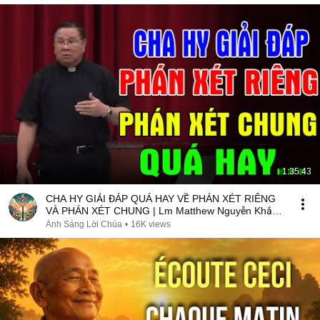
1:35:43
CHA HY GIẢI ĐÁP QUÁ HAY VỀ PHÁN XÉT RIÊNG
VÀ PHÁN XÉT CHUNG | Lm Matthew Nguyễn Khắc
Hy
Ánh Sáng Lời Chúa
•
16K views