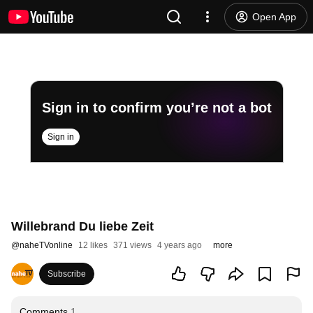
Open App
Sign in to confirm you’re not a bot
Sign in
Willebrand Du liebe Zeit
@
naheTVonline
12 likes
371 views
4 years ago
more
Subscribe
Comments
1