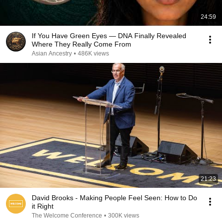
24:59
If You Have Green Eyes — DNA Finally Revealed
Where They Really Come From
Asian Ancestry
•
486K views
21:23
David Brooks - Making People Feel Seen: How to Do
it Right
The Welcome Conference
•
300K views