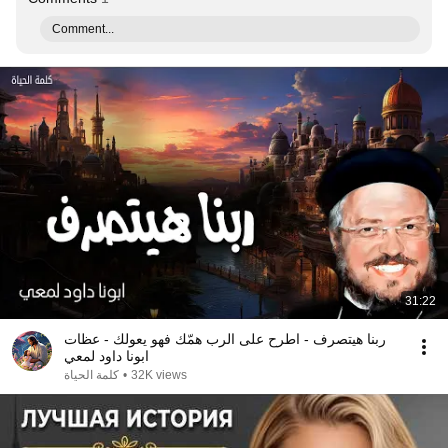
Comment...
31:22
ربنا هيتصرف - اطرح على الرب همّك فهو يعولك - عظات
ابونا داود لمعي
كلمة الحياة
•
32K views