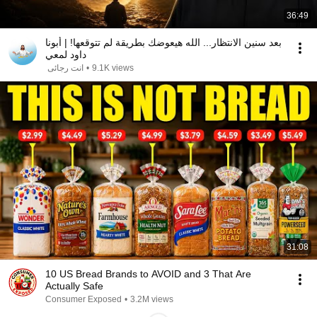
36:49
بعد سنين الانتظار... الله هيعوضك بطريقة لم تتوقعها! | أبونا
داود لمعي
انت رجائى
•
9.1K views
31:08
10 US Bread Brands to AVOID and 3 That Are
Actually Safe
Consumer Exposed
•
3.2M views