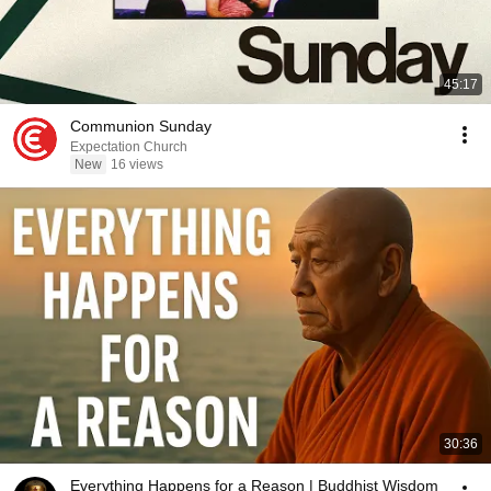
45:17
Communion Sunday
Expectation Church
New
16 views
30:36
Everything Happens for a Reason | Buddhist Wisdom