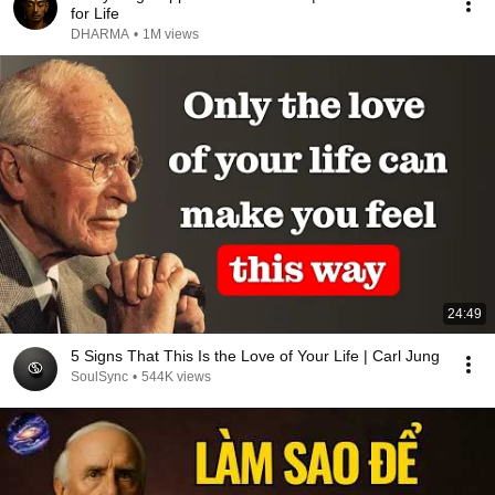
for Life
DHARMA
•
1M views
24:49
5 Signs That This Is the Love of Your Life | Carl Jung
SoulSync
•
544K views