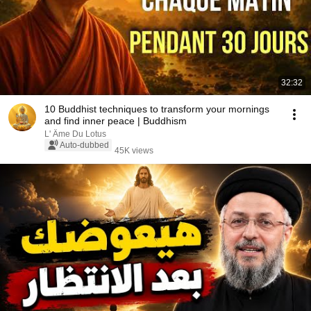
32:32
10 Buddhist techniques to transform your mornings
and find inner peace | Buddhism
L' Âme Du Lotus
Auto-dubbed
45K views