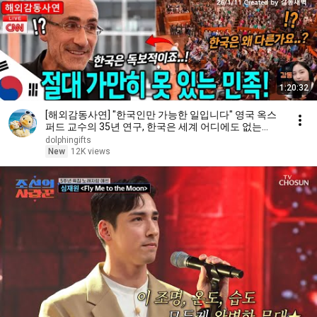
1:20:32
[해외감동사연] "한국인만 가능한 일입니다" 영국 옥스
퍼드 교수의 35년 연구, 한국은 세계 어디에도 없는
DNA를 가진 민족이다
dolphingifts
New
12K views