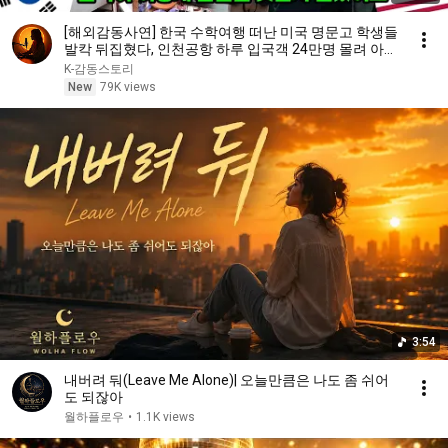
[해외감동사연] 한국 수학여행 떠난 미국 명문고 학생들
발칵 뒤집혔다, 인천공항 하루 입국객 24만명 몰려 아수
라장!
K-감동스토리
New
79K views
3:54
내버려 둬(Leave Me Alone)| 오늘만큼은 나도 좀 쉬어
도 되잖아
월하플로우
•
1.1K views