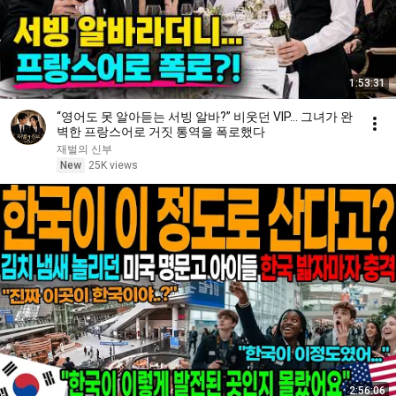
1:53:31
“영어도 못 알아듣는 서빙 알바?” 비웃던 VIP… 그녀가 완
벽한 프랑스어로 거짓 통역을 폭로했다
재벌의 신부
New
25K views
2:56:06