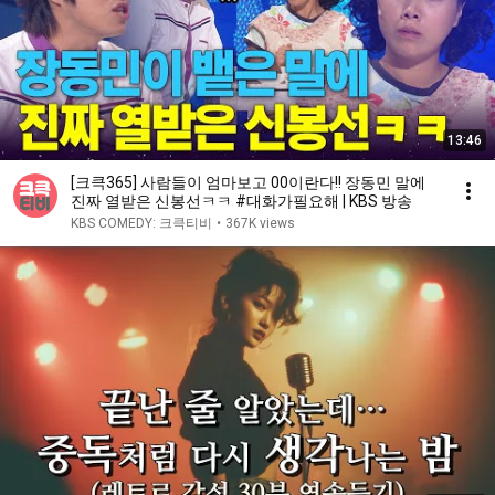
13:46
[크큭365] 사람들이 엄마보고 00이란다!! 장동민 말에
진짜 열받은 신봉선ㅋㅋ #대화가필요해 | KBS 방송
KBS COMEDY: 크큭티비
•
367K views