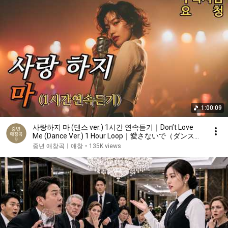
1:00:09
사랑하지 마 (댄스 ver.) 1시간 연속듣기｜Don’t Love
Me (Dance Ver.) 1 Hour Loop｜愛さないで（ダンス
ver.）1時間リピート
중년 애창곡ㅣ애창
•
135K views