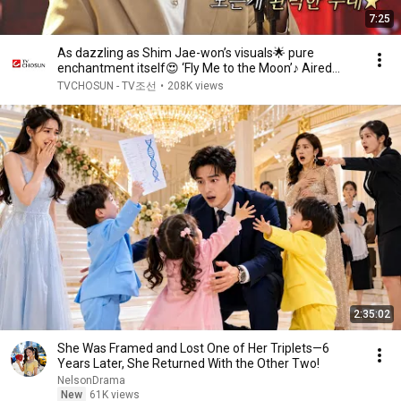
7:25
As dazzling as Shim Jae-won’s visuals🌟 pure
enchantment itself😍 ‘Fly Me to the Moon’♪ Aired
07/06...
TVCHOSUN - TV조선
•
208K views
2:35:02
She Was Framed and Lost One of Her Triplets—6
Years Later, She Returned With the Other Two!
NelsonDrama
New
61K views