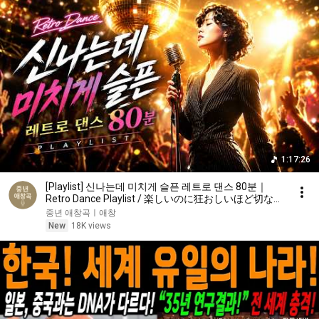
1:17:26
[Playlist] 신나는데 미치게 슬픈 레트로 댄스 80분｜
Retro Dance Playlist / 楽しいのに狂おしいほど切ない
レトロダンス80分
중년 애창곡ㅣ애창
New
18K views