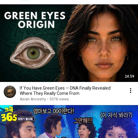
24:59
If You Have Green Eyes — DNA Finally Revealed
Where They Really Come From
Asian Ancestry
•
557K views