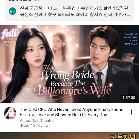
진짜 궁금한데 이 노래 부른건 가수인건가요 ai인가요?  편
곡센스 진짜 미쳤구 목소리도 왜이리 찰지죠 진짜 가수가 
부른거면 기억하고싶어지네요 궁금합니다 구독 좋아요 했
어요!! 밑에 댓글보다 ai 가수네요 이정도 곡이면 지금도 먹
힐만한듯 근데 ai목소리도  어쩜이리 찰지게 뽑으셨을까 이
정도면 능력자
1:57:30
The Cold CEO Who Never Loved Anyone Finally Found
His True Love and Showed Her Off Every Day
Aurora Tale Theatre
New
150K views