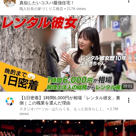
真似したいコスパ最強住宅！
職人社長の家づくり工務店
•
217K views
39:01
【1日密着】1時間6,000円が相場「レンタル彼女」裏
側｜この職業を選んだ理由
スタジオパーソル - はたらくを、もっと自分らしく。
•
2.7M
views