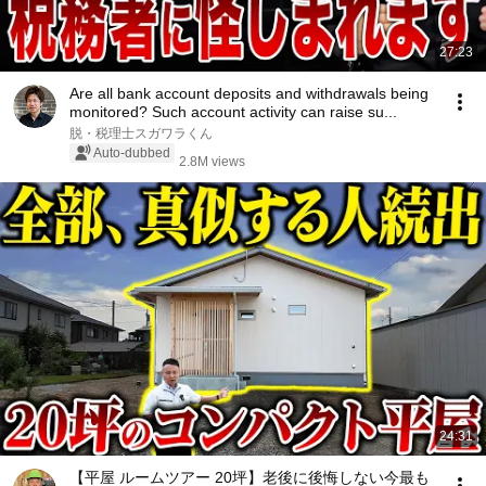
27:23
Are all bank account deposits and withdrawals being
monitored? Such account activity can raise su...
脱・税理士スガワラくん
Auto-dubbed
2.8M views
24:31
【平屋 ルームツアー 20坪】老後に後悔しない今最も