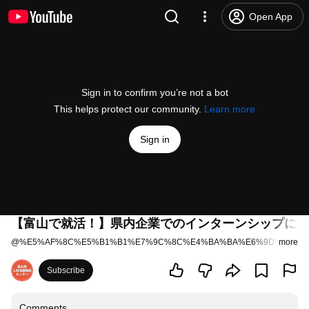
Open App
Sign in to confirm you’re not a bot
This helps protect our community.
Learn more
Sign in
【富山で就活！】県内企業でのインターンシップに密着！
@
%E5%AF%8C%E5%B1%B1%E7%9C%8C%E4%BA%BA%E6%9D%90%E6
more
Subscribe
Comments