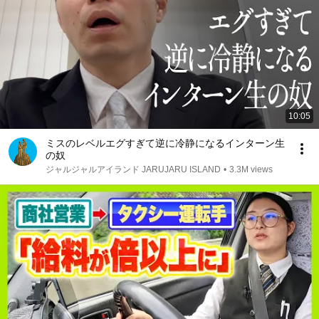
10:05
ミスのレベルエグすぎて逆に冷静になるインターン生
の奴
ジャルジャルアイランド JARUJARU ISLAND
•
3.3M views