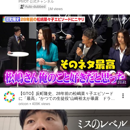
PIVOT 公式チャンネル
Auto-dubbed
1M views
10:41
【GTO】反町隆史、28年前の松嶋菜々子エピソード
に「最高」“かつての生徒役”山崎裕太が暴露 ドラマ
『GTO』制作発表会見
oricon
•
409K views