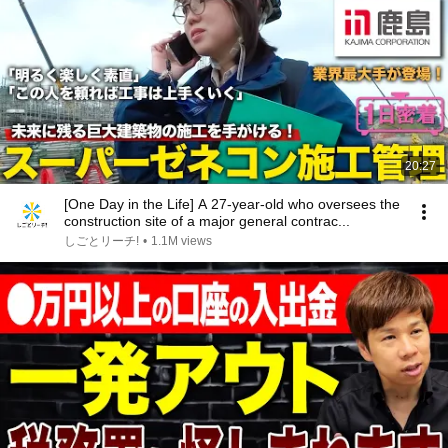
20:27
[One Day in the Life] A 27-year-old who oversees the
construction site of a major general contrac...
しごとリーチ!
•
1.1M views