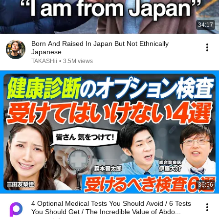
34:17
Born And Raised In Japan But Not Ethnically
Japanese
TAKASHii
•
3.5M views
36:56
4 Optional Medical Tests You Should Avoid / 6 Tests
You Should Get / The Incredible Value of Abdo...