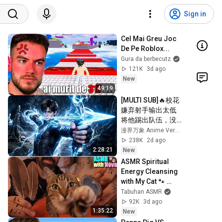
Sign in
Cel Mai Greu Joc 
De Pe Roblox...
Gura da berbecutz
121K
3d ago
New
49:19
[MULTI SUB]🔥校花
嫌弃射手输出太低
将他踢出队伍，没
人料到射手拥有九
漫界万象 Anime Verse Official
百万高额防御。闯
238K
2d ago
荡冠军秘境，直接
2:28:21
New
刷新校史纪录强势
ASMR Spiritual 
打脸！
Energy Cleansing 
with My Cat 🐾 
Purring & Reiki for 
Tabuhan ASMR
Sleep & Stress 
92K
3d ago
Relief
1:35:22
New