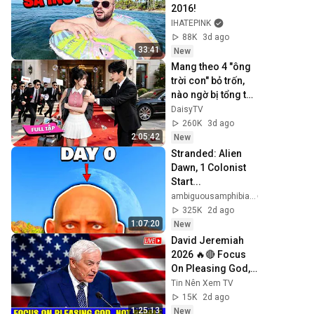
2016!
IHATEPINK
88K
3d ago
33:41
New
Mang theo 4 "ông 
trời con" bỏ trốn, 
nào ngờ bị tổng tài 
ngàn tỷ đến tận 
DaisyTV
cửa bắt về chịu 
260K
3d ago
trách nhiệm👑
2:05:42
New
Stranded: Alien 
Dawn, 1 Colonist 
Start...
ambiguousamphibian
325K
2d ago
1:07:20
New
David Jeremiah 
2026 🔥🔴 Focus 
On Pleasing God, 
Not People 💥🔴 
Tin Nên Xem TV
David Jeremiah 
15K
2d ago
Sermons 2026
1:25:13
New