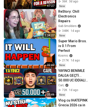
Today | Gods 
36K
3d ago
Message Now
47:27
New
ReStory: Chill 
Electronics 
Repairs
Gab Smolders
348K
1d ago
1:34:27
New
Super Mario Bros. 
is 0.1 From 
Perfect
Kosmic
217K
1d ago
32:43
New
YAYINCI BENİMLE 
DALGA GEÇTİ... 
50.000 UC İDDİALI 
VS ATTIK! | PUBG 
CarL
Mobile
72K
1d ago
35:46
New
Vlog cu IHATEPINK 
Grecia 2026 ca in 