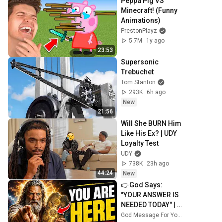
Peppa Pig VS 
Minecraft! (Funny 
Animations)
PrestonPlayz
5.7M
1y ago
23:53
Supersonic 
Trebuchet
Tom Stanton
293K
6h ago
New
21:56
Will She BURN Him 
Like His Ex? | UDY 
Loyalty Test
UDY
738K
23h ago
44:24
New
👉God Says: 
"YOUR ANSWER IS 
NEEDED TODAY" | 
God Message 
God Message For You Now