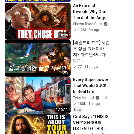
An Exorcist 
Reveals Why One-
Third of the Angels 
Chose Hell
Shawn Ryan Clips
1.2M
2w ago
18:39
[와일드리프트] 시즌
초 정글 뭐해야하
지? 자르반4세, 다양
한 시도 끝 좋다 쉽고 
탑규브
쎄고 단단하고 이게 
77
11d ago
꿀챔인건가? | 전시
17:05
즌 그마 정글러
Every Superpower 
That Would SUCK 
In Real Life..
Tyler Vitelli 3
and 2 more
188K
1d ago
1:15:11
New
God Says:"THIS IS 
VERY SERIOUS! 
LISTEN TO THIS 