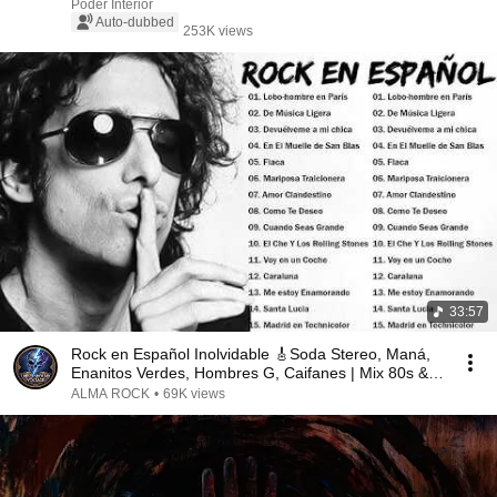
Poder Interior
Auto-dubbed
253K views
33:57
Rock en Español Inolvidable 🎸Soda Stereo, Maná,
Enanitos Verdes, Hombres G, Caifanes | Mix 80s &
90s
ALMA ROCK
•
69K views