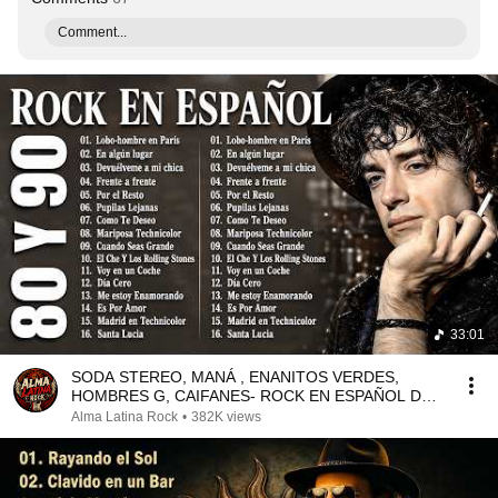
Comment...
33:01
SODA STEREO, MANÁ , ENANITOS VERDES,
HOMBRES G, CAIFANES- ROCK EN ESPAÑOL DE
LOS 80 Y 90 MIX ÉXITOS
Alma Latina Rock
•
382K views