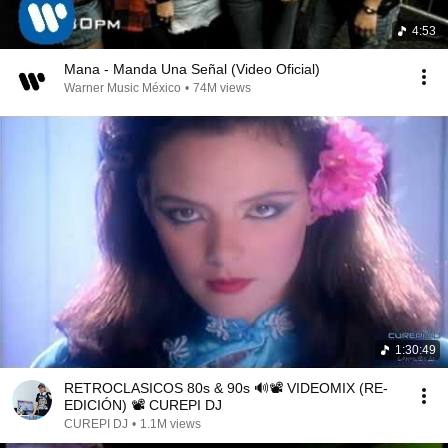
4:53
Mana - Manda Una Señal (Video Oficial)
Warner Music México
•
74M views
1:30:49
RETROCLASICOS 80s & 90s 🔊📽️ VIDEOMIX (RE-
EDICIÓN) 📽️ CUREPI DJ
CUREPI DJ
•
1.1M views