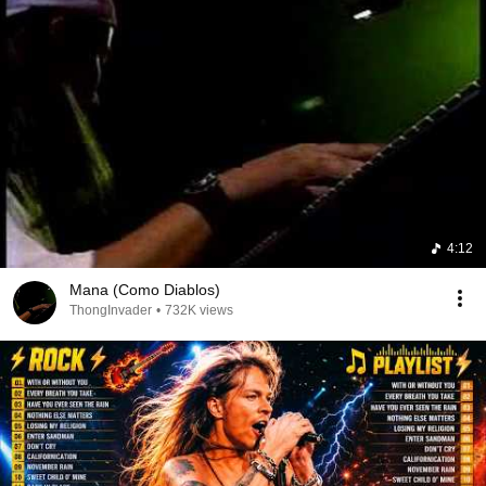
4:12
Mana (Como Diablos)
ThongInvader
•
732K views