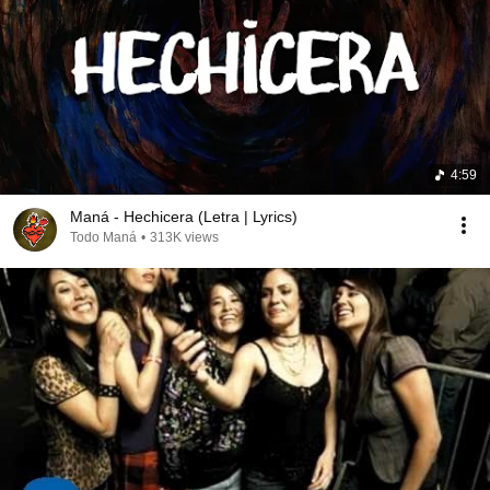
4:59
Maná - Hechicera (Letra | Lyrics)
Todo Maná
•
313K views