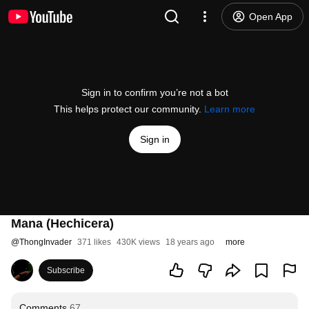
Open App
Sign in to confirm you’re not a bot
This helps protect our community.
Learn more
Sign in
Mana (Hechicera)
@
ThongInvader
371 likes
430K views
18 years ago
more
Subscribe
Comments
67