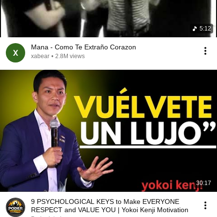
5:12
Mana - Como Te Extraño Corazon
xabear
•
2.8M views
30:17
9 PSYCHOLOGICAL KEYS to Make EVERYONE
RESPECT and VALUE YOU | Yokoi Kenji Motivation