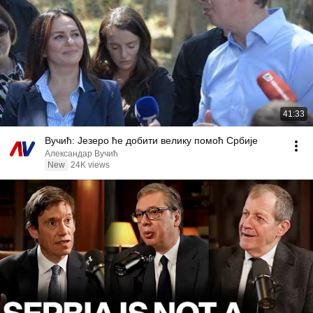
41:33
Вучић: Језеро ће добити велику помоћ Србије
Александар Вучић
New
24K views