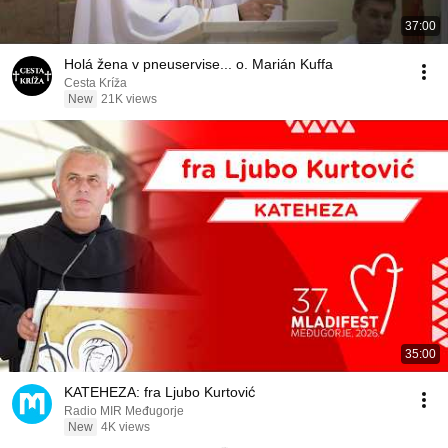
37:00
Holá žena v pneuservise... o. Marián Kuffa
Cesta Kríža
New
21K views
35:00
KATEHEZA: fra Ljubo Kurtović
Radio MIR Međugorje
New
4K views