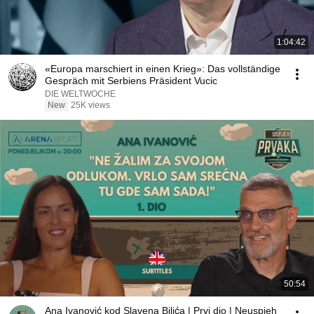
1:04:42
«Europa marschiert in einen Krieg»: Das vollständige
Gespräch mit Serbiens Präsident Vucic
DIE WELTWOCHE
New
25K views
50:54
Ana Ivanović kod Slavena Bilića | Prvi dio | Neuspjeh