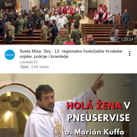
1:23:14
Sveta Misa: Sinj - 12. regionalno hodočašće hrvatske
vojske, policije i branitelja
LaudatoTV
New
3.6K views