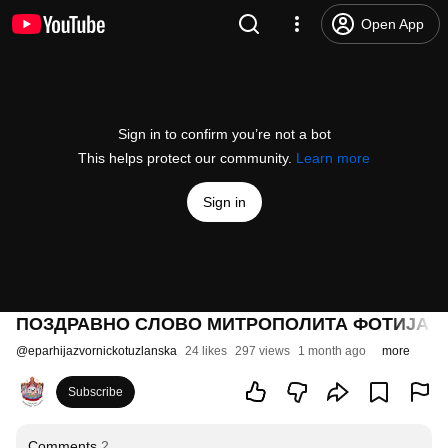
Open App
Sign in to confirm you’re not a bot
This helps protect our community.
Learn more
Sign in
ПОЗДРАВНО СЛОВО МИТРОПОЛИТА ФОТИЈА ДЕ
@
eparhijazvornickotuzlanska
24 likes
297 views
1 month ago
more
Subscribe
Comments
2