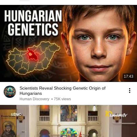
17:43
Scientists Reveal Shocking Genetic Origin of
Hungarians
Human Discovery
•
75K views