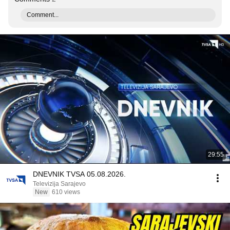
Comment...
29:55
DNEVNIK TVSA 05.08.2026.
Televizija Sarajevo
New
610 views