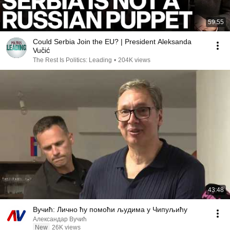
59:55
Could Serbia Join the EU? | President Aleksanda
Vučić
The Rest Is Politics: Leading
•
204K views
43:48
Вучић: Лично ћу помоћи људима у Чипуљићу
Александар Вучић
New
26K views