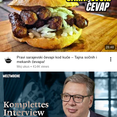
26:48
Pravi sarajevski ćevapi kod kuće – Tajna sočnih i
mekanih ćevapa!
Moj ukus
•
414K views