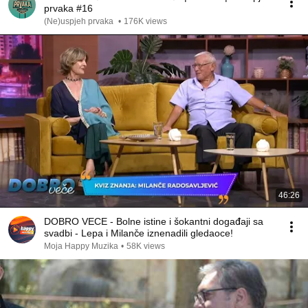
prvaka #16
(Ne)uspjeh prvaka
•
176K views
46:26
DOBRO VECE - Bolne istine i šokantni događaji sa
svadbi - Lepa i Milanče iznenadili gledaoce!
Moja Happy Muzika
•
58K views