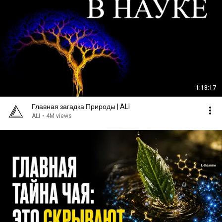
1:18:17
Главная загадка Природы | ALI
ALI
•
4M views