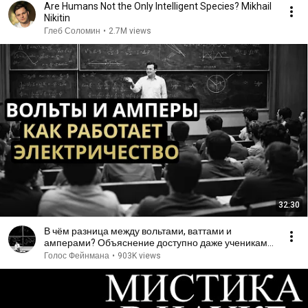
Are Humans Not the Only Intelligent Species? Mikhail
Nikitin
Глеб Соломин
•
2.7M views
32:30
В чём разница между вольтами, ваттами и
амперами? Объяснение доступно даже ученикам
начальной школы
Голос Фейнмана
•
903K views