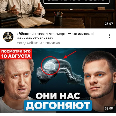
25:07
«Эйнштейн сказал, что смерть — это иллюзия |
Фейнман объясняет»
Метод Фейнмана
•
20K views
58:08