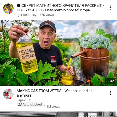
🌑 СЕКРЕТ МАГНИТНОГО ХРАНИТЕЛЯ РАСКРЫТ -
ПОЛЬЗУЙТЕСЬ! Невероятно просто! Игорь
Белецкий
Igor Beletskiy
•
87K views
33:32
MAKING GAS FROM WEEDS - We don't need oil
anymore
Гараж 54
Auto-dubbed
1.1M views