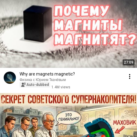
27:09
Why are magnets magnetic?
Физика с Юрием Ткачёвым
Auto-dubbed
1.4M views