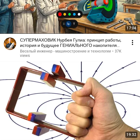
17:04
СУПЕРМАХОВИК Нурбея Гулиа: принцип работы,
история и будущее ГЕНИАЛЬНОГО накопителя
энергии!
Веселый инженер - машиностроение и технологии
•
37K
views
19:32