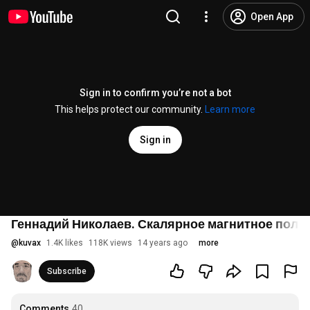
Open App
Sign in to confirm you’re not a bot
This helps protect our community.
Learn more
Sign in
Геннадий Николаев. Скалярное магнитное поле.
@
kuvax
1.4K likes
118K views
14 years ago
more
Subscribe
Comments
40