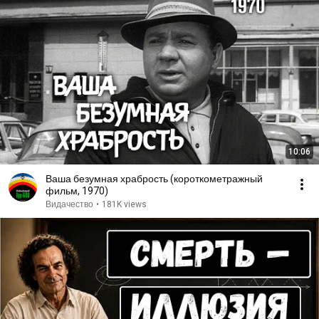
10:06
Ваша безумная храбрость (короткометражный
фильм, 1970)
Видачество
•
181K views