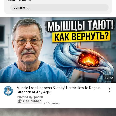
Comment...
19:22
Muscle Loss Happens Silently! Here's How to Regain
Strength at Any Age!
Михаил Дубравин
Auto-dubbed
277K views