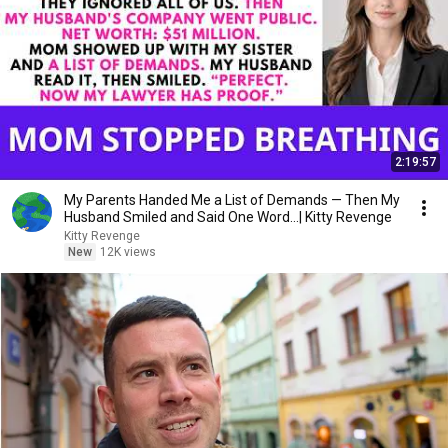
2:19:57
My Parents Handed Me a List of Demands — Then My
Husband Smiled and Said One Word...| Kitty Revenge
Kitty Revenge
New
12K views