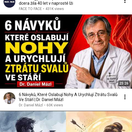
dcera žila 40 let v naprosté lži
FACE TO FACE
•
431K views
25:26
6 Návyků, Které Oslabují Nohy A Urychlují Ztrátu Svalů
Ve Stáří | Dr. Daniel Mázl
Dr. Daniel Mázl
•
60K views