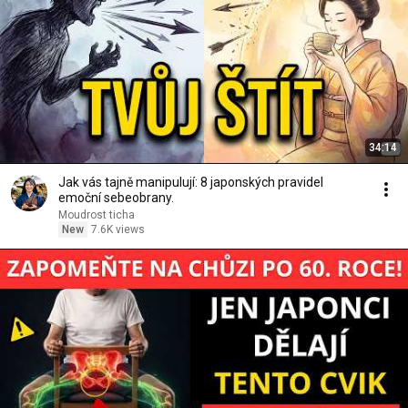
34:14
Jak vás tajně manipulují: 8 japonských pravidel
emoční sebeobrany.
Moudrost ticha
New
7.6K views