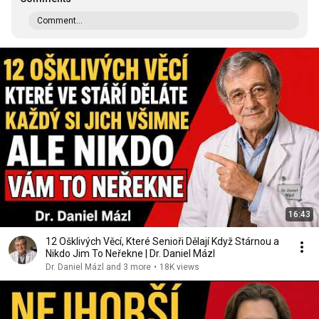
Comment...
16:43
12 Ošklivých Věcí, Které Senioři Dělají Když Stárnou a
Nikdo Jim To Neřekne | Dr. Daniel Mázl
Dr. Daniel Mázl and 3 more
•
18K views