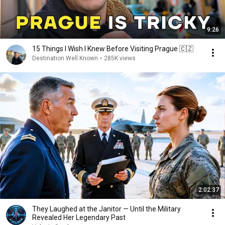
9:26
15 Things I Wish I Knew Before Visiting Prague 🇨🇿
Destination Well Known
•
285K views
2:02:37
They Laughed at the Janitor — Until the Military
Revealed Her Legendary Past