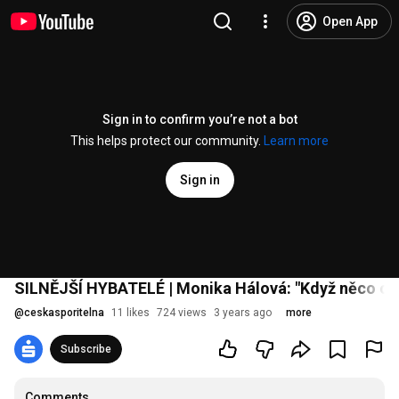
Open App
Sign in to confirm you’re not a bot
This helps protect our community.
Learn more
Sign in
SILNĚJŠÍ HYBATELÉ | Monika Hálová: "Když něco opr
@
ceskasporitelna
11 likes
724 views
3 years ago
more
Subscribe
Comments