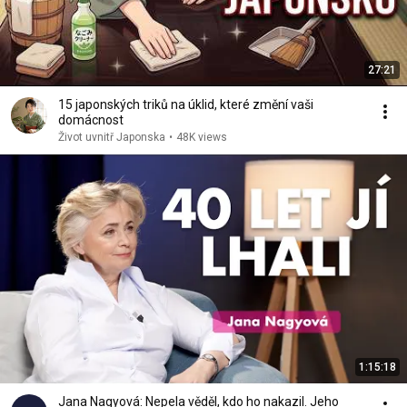
27:21
15 japonských triků na úklid, které změní vaši
domácnost
Život uvnitř Japonska
•
48K views
1:15:18
Jana Nagyová: Nepela věděl, kdo ho nakazil. Jeho