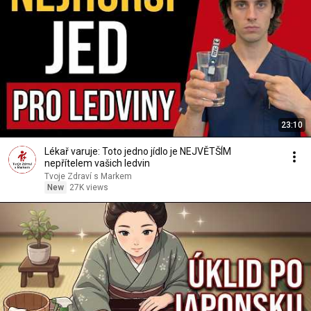
23:10
Lékař varuje: Toto jedno jídlo je NEJVĚTŠÍM
nepřítelem vašich ledvin
Tvoje Zdraví s Markem
New
27K views