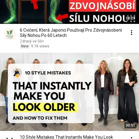
18:29
6 Cvičení, Která Japonci Používají Pro Zdvojnásobení
Síly Nohou Po 60 Letech
Zdravý ve 50+
New
9.7K views
30:51
10 Style Mistakes That Instantly Make You Look