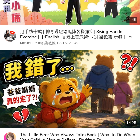
11:46
甩手功十式 | 排毒通經絡甩掉各樣痛症| Swing Hands
Exercise | 中English| 香港上善武術中心| 梁艷霞 示範 | Leung
Yim Ha
Master Leung 梁教練
•
3.1M views
14:25
The Little Bear Who Always Talks Back | What to Do When