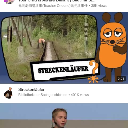
Your Child Is Always Defiant | Bedtime St...
元元老師講故事(Teacher Oneone)元元故事佳
•
38K views
5:53
Streckenläufer
Bibliothek der Sachgeschichten
•
401K views