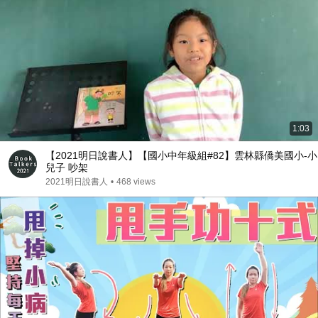
1:03
【2021明日說書人】【國小中年級組#82】雲林縣僑美國小-小
兒子 吵架
2021明日說書人
•
468 views