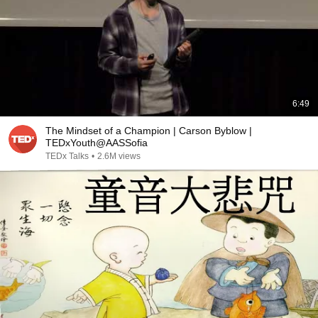
6:49
The Mindset of a Champion | Carson Byblow |
TEDxYouth@AASSofia
TEDx Talks
•
2.6M views