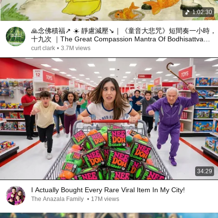
1:02:30
🙏念佛積福↗ ☀️ 靜慮減壓↘｜《童音大悲咒》短間奏一小時，
十九次 ｜The Great Compassion Mantra Of Bodhisattva
Avalokitesvara 1 Hour
curt clark
•
3.7M views
34:29
I Actually Bought Every Rare Viral Item In My City!
The Anazala Family
•
17M views