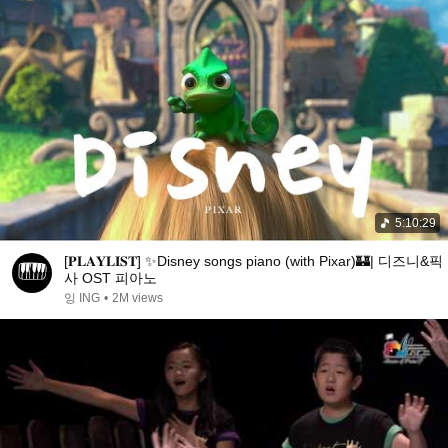
5:10:29
[𝐏𝐋𝐀𝐘𝐋𝐈𝐒𝐓] ✨Disney songs piano (with Pixar)🏰| 디즈니&픽
사 OST 피아노
잉 ING
•
2M views