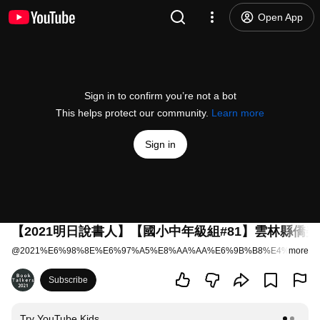
Open App
Sign in to confirm you’re not a bot
This helps protect our community.
Learn more
Sign in
【2021明日說書人】【國小中年級組#81】雲林縣僑美
@
2021%E6%98%8E%E6%97%A5%E8%AA%AA%E6%9B%B8%E4%BA%BA
more
Subscribe
Try YouTube Kids