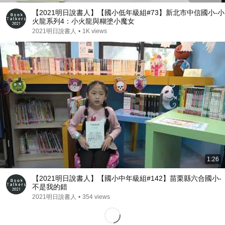
【2021明日說書人】【國小低年級組#73】新北市中信國小-小
火龍系列4：小火龍與糊塗小魔女
2021明日說書人
•
1K views
1:26
【2021明日說書人】【國小中年級組#142】苗栗縣六合國小-
不是我的錯
2021明日說書人
•
354 views