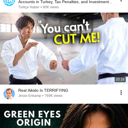
Accounts in Turkey, Tax Penalties, and Investment...
Türkçe Haber
•
80K views
20:16
Real Aikido Is TERRIFYING
Jesse Enkamp
•
769K views