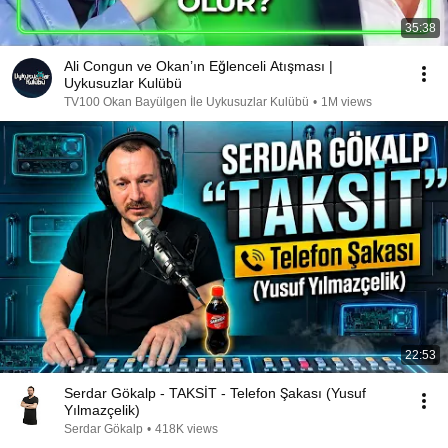
35:38
Ali Congun ve Okan’ın Eğlenceli Atışması |
Uykusuzlar Kulübü
TV100 Okan Bayülgen İle Uykusuzlar Kulübü
•
1M views
22:53
Serdar Gökalp - TAKSİT - Telefon Şakası (Yusuf
Yılmazçelik)
Serdar Gökalp
•
418K views