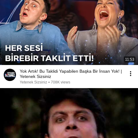
11:53
Yok Artık! Bu Taklidi Yapabilen Başka Bir İnsan Yok! |
Yetenek Sizsiniz
Yetenek Sizsiniz
•
708K views