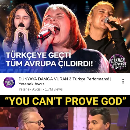
7:22
DÜNYAYA DAMGA VURAN 3 Türkçe Performans! |
Yetenek Avcısı
Yetenek Avcısı
•
1.7M views