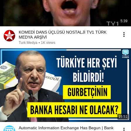
5:39
KOMEDİ DANS ÜÇLÜSÜ NOSTALJİ TV1 TÜRK
MEDYA ARŞİVİ
Turk Medya
•
1K views
15:51
Automatic Information Exchange Has Begun | Bank