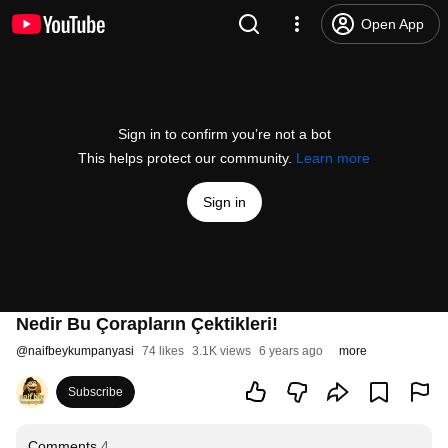
Open App
Sign in to confirm you’re not a bot
This helps protect our community.
Learn more
Sign in
Nedir Bu Çorapların Çektikleri!
@
naifbeykumpanyasi
74 likes
3.1K views
6 years ago
more
Subscribe
Comments
4