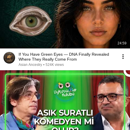
24:59
If You Have Green Eyes — DNA Finally Revealed
Where They Really Come From
Asian Ancestry
•
524K views