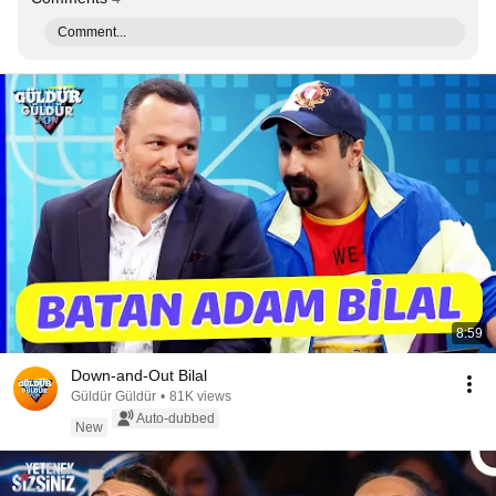
Comment...
8:59
Down-and-Out Bilal
Güldür Güldür
•
81K views
Auto-dubbed
New