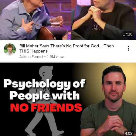
17:20
Bill Maher Says There’s No Proof for God... Then
THIS Happens
Jaiden Forrest
•
1.9M views
4:02