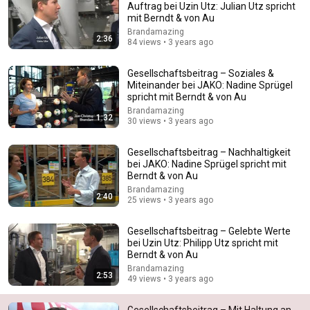
Auftrag bei Uzin Utz: Julian Utz spricht
mit Berndt & von Au
Comment...
Brandamazing
2:36
84 views • 3 years ago
Gesellschaftsbeitrag – Soziales &
Miteinander bei JAKO: Nadine Sprügel
spricht mit Berndt & von Au
Brandamazing
1:32
30 views • 3 years ago
Gesellschaftsbeitrag – Nachhaltigkeit
bei JAKO: Nadine Sprügel spricht mit
Berndt & von Au
Brandamazing
2:40
25 views • 3 years ago
13:37
Gesellschaftsbeitrag – Gelebte Werte
Christopher Walken Is Funny Without Even Trying
bei Uzin Utz: Philipp Utz spricht mit
Binge Central
•
933K views
Berndt & von Au
Brandamazing
2:53
49 views • 3 years ago
Gesellschaftsbeitrag – Mit Haltung an