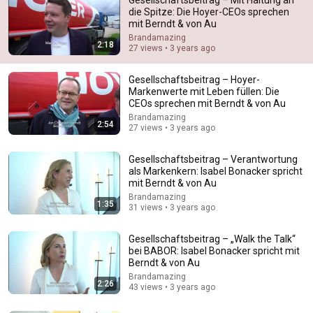
die Spitze: Die Hoyer-CEOs sprechen
mit Berndt & von Au
Brandamazing
2:18
27 views • 3 years ago
Gesellschaftsbeitrag – Hoyer-
Markenwerte mit Leben füllen: Die
CEOs sprechen mit Berndt & von Au
Brandamazing
21:01
2:54
27 views • 3 years ago
Top 5 WORST Bread Brands To Avoid
Gesellschaftsbeitrag – Verantwortung
Bobby Parrish
•
755K views
als Markenkern: Isabel Bonacker spricht
mit Berndt & von Au
Brandamazing
1:35
31 views • 3 years ago
Gesellschaftsbeitrag – „Walk the Talk“
bei BABOR: Isabel Bonacker spricht mit
Berndt & von Au
Brandamazing
2:26
43 views • 3 years ago