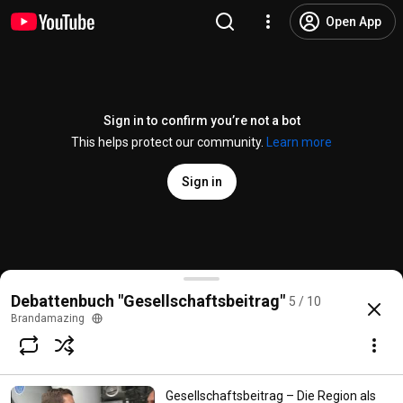
Open App
Sign in to confirm you’re not a bot
This helps protect our community.
Learn more
Sign in
Gesellschaftsbeitrag – Mit Haltung an die Spitze: 
Debattenbuch "Gesellschaftsbeitrag"
5 / 10
@
brandamazing
No likes
27 views
3 years ago
more
Brandamazing
Subscribe
Gesellschaftsbeitrag – Die Region als
Comments