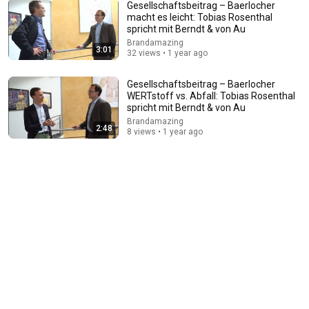
Gesellschaftsbeitrag – Baerlocher
macht es leicht: Tobias Rosenthal
spricht mit Berndt & von Au
43:37
Brandamazing
3:01
32 views • 1 year ago
Man Spent Two Years Building HUGE Wooden House
for his Family | Start to Finish by @bjornbrenton
World Build
•
3.3M views
Gesellschaftsbeitrag – Baerlocher
WERTstoff vs. Abfall: Tobias Rosenthal
spricht mit Berndt & von Au
Brandamazing
2:48
8 views • 1 year ago
54:59
Watch his reaction when he’s told he’s a GOOD BOY
for the first time 🥹
Rocky Kanaka
•
10M views