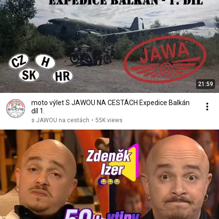
21:59
moto výlet S JAWOU NA CESTÁCH Expedice Balkán
díl 1.
s JAWOU na cestách
•
55K views