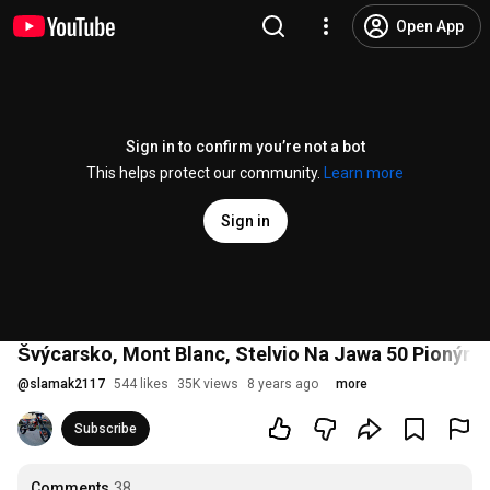
Open App
Sign in to confirm you’re not a bot
This helps protect our community.
Learn more
Sign in
Švýcarsko, Mont Blanc, Stelvio Na Jawa 50 Pionýr /
@
slamak2117
544 likes
35K views
8 years ago
more
Subscribe
Comments
38