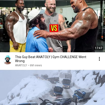
17:47
This Guy Beat ANATOLY | Gym CHALLENGE Went
Wrong
ANATOLY
•
6M views