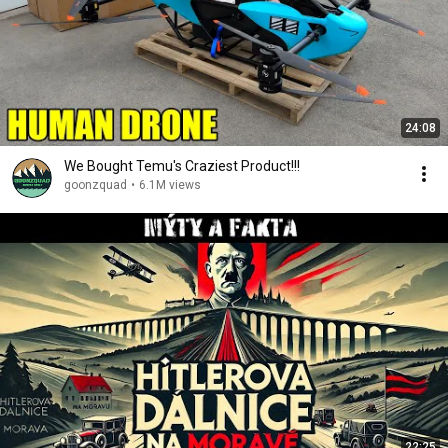
24:08
We Bought Temu's Craziest Product!!!
goonzquad
•
6.1M views
22:25