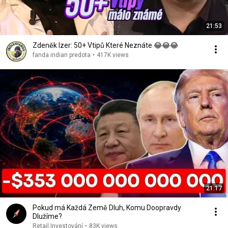
21:53
Zdeněk Izer: 50+ Vtipů Které Neznáte 😂😂😂
fanda indian predota
•
417K views
21:17
Pokud má Každá Země Dluh, Komu Doopravdy
Dlužíme?
Retail Investování
•
83K views