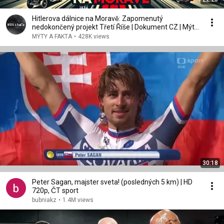
Hitlerova dálnice na Moravě: Zapomenutý
nedokončený projekt Třetí Říše | Dokument CZ | Mýty
a Fakta
MÝTY A FAKTA
•
428K views
30:18
Peter Sagan, majster sveta! (posledných 5 km) | HD
720p, ČT sport
bubniakz
•
1.4M views