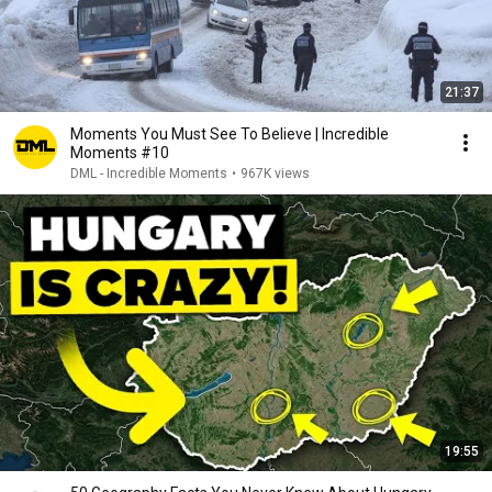
21:37
Moments You Must See To Believe | Incredible
Moments #10
DML - Incredible Moments
•
967K views
19:55