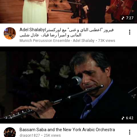
7:27
Adel Shalabyفیروز "اعطنی الناي و غنی" مع اوركسترا
المانی و امیرا رضا قیادۃ عادل شلبی
Munich Percussion Ensemble - Adel Shalaby
•
73K views
6:42
Bassam Saba and the New York Arabic Orchestra
dragon1827
•
25K views