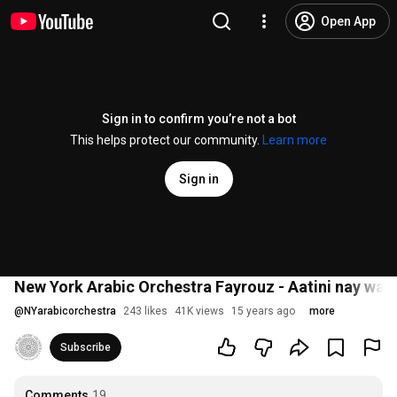
Open App
Sign in to confirm you’re not a bot
This helps protect our community.
Learn more
Sign in
@
NYarabicorchestra
243 likes
41K views
15 years ago
more
Subscribe
Comments
19