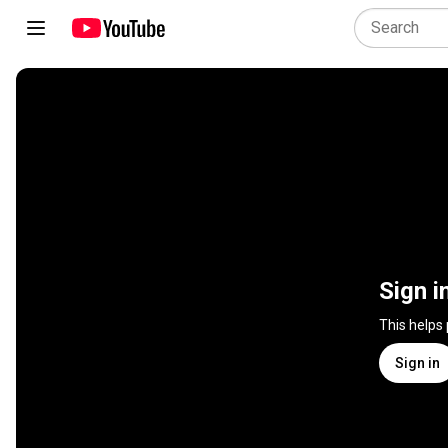
Sign i
This helps
Sign in