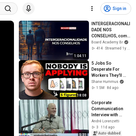
Sign in
INTERGERACIONALI
DADE NOS 
CONSELHOS, com 
Renato Almeida 
Board Academy Br
Prado e Dra. 
414
Streamed 1y ago
Juliana Seidl | 
1:04:11
Board Talks #66
5 Jobs So 
Desperate For 
Workers They'll 
Hire You On the 
Shane Hummus
Spot
1.5M
8d ago
18:08
Corporate 
Communication 
Interview with 
Andre Lorenzetti on 
André Lorenzetti
DrinkCast / City TV 
3
11d ago
Brasil by Claro
Auto-dubbed
5:31