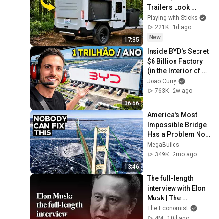
Trailers Look 
Overpriced!
Playing with Sticks
221K
1d ago
New
17:35
Inside BYD's Secret 
$6 Billion Factory 
(in the Interior of 
Bahia)
Joao Curry
763K
2w ago
36:56
America's Most 
Impossible Bridge 
Has a Problem No 
One Can Solve  | 
MegaBuilds
The Mackinac 
349K
2mo ago
Bridge
13:46
The full-length 
interview with Elon 
Musk | The 
Economist
The Economist
4M
10d ago