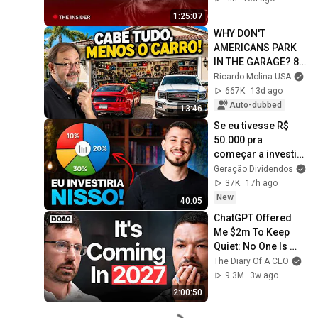
1:25:07
WHY DON'T 
AMERICANS PARK 
IN THE GARAGE? 8 
REASONS!
Ricardo Molina USA
667K
13d ago
Auto-dubbed
13:46
Se eu tivesse R$ 
50.000 pra 
começar a investir 
do zero, faria 
Geração Dividendos
isso...
37K
17h ago
New
40:05
ChatGPT Offered 
Me $2m To Keep 
Quiet: No One Is 
Ready For What's 
The Diary Of A CEO
Coming!
9.3M
3w ago
2:00:50