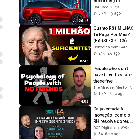
According to 
Consumer Reports
Car Care Clues
3.7M
1y ago
26:12
Quanto R$1 MILHÃO 
Te Paga Por Mês? 
(BARSI EXPLICA)
Conversa com Barsi
24K
2w ago
35:42
People who don’t 
have friends share 
these five 
personality traits
The Mindset Mentor Podcast
1.7M
7mo ago
4:02
Da juventude à 
inovação: como o 
RH resolve dores 
reais do negócio
RCE Digital and #99naoe100 - Marcos Scaldelai
54
6mo ago