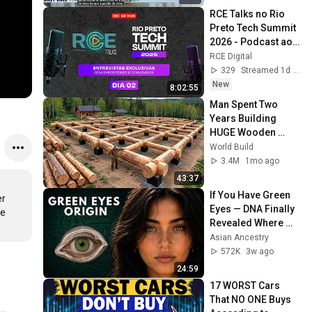
RCE Talks no Rio 
Preto Tech Summit 
2026 - Podcast ao 
vivo - Dia 2
RCE Digital
329
Streamed 1d ago
New
8:02:55
Man Spent Two 
Years Building 
HUGE Wooden 
House for his 
World Build
Family | Start to 
3.4M
1mo ago
Finish by 
43:37
@bjornbrenton
If You Have Green 
r 
Eyes — DNA Finally 
e 
Revealed Where 
They Really Come 
Asian Ancestry
From
572K
3w ago
24:59
17 WORST Cars 
That NO ONE Buys 