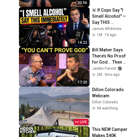
30:56
🚨 If Cops Say "I 
Smell Alcohol" — 
Say THIS 
Immediately (It's a 
James Whitmore
Trap)
1M
7d ago
14:22
Bill Maher Says 
There’s No Proof 
for God... Then 
THIS Happens
Jaiden Forrest
2M
5mo ago
17:20
Dillon Colorado 
Webcam
Dillon Colorado
98 watching
LIVE
This NEW Camper 
Makes $40K 