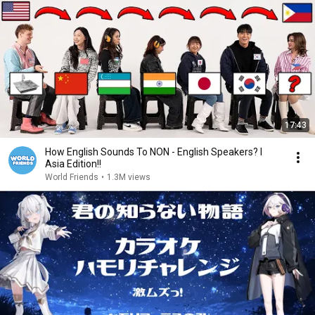
17:43
How English Sounds To NON - English Speakers? l
Asia Edition!!
World Friends
•
1.3M views