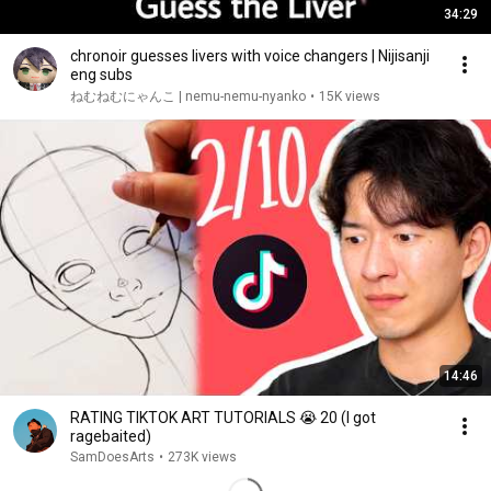
34:29
chronoir guesses livers with voice changers | Nijisanji
eng subs
ねむねむにゃんこ | nemu-nemu-nyanko
•
15K views
14:46
RATING TIKTOK ART TUTORIALS 😭 20 (I got
ragebaited)
SamDoesArts
•
273K views