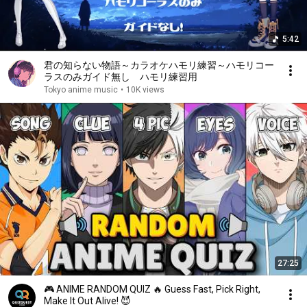
5:42
君の知らない物語～カラオケハモリ練習～ハモリコー
ラスのみガイド無し ハモリ練習用
Tokyo anime music
•
10K views
27:25
🎮 ANIME RANDOM QUIZ 🔥 Guess Fast, Pick Right,
Make It Out Alive! 😈