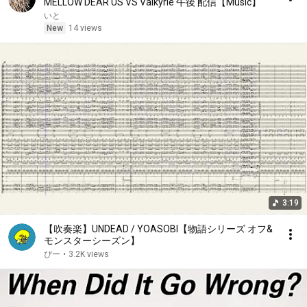
MELLOW DEAR US VS Valkyrie 午後 配信【Music】
いと
New
14 views
3:19
【吹奏楽】UNDEAD / YOASOBI【物語シリーズ オフ&
モンスターシーズン】
ぴー
•
3.2K views