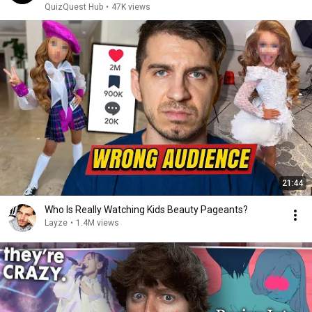
QuizQuest Hub
•
47K views
21:44
Who Is Really Watching Kids Beauty Pageants?
Layze
•
1.4M views