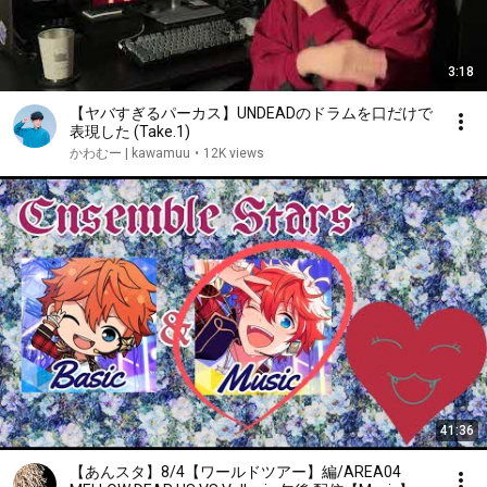
3:18
【ヤバすぎるパーカス】UNDEADのドラムを口だけで
表現した (Take.1)
かわむー | kawamuu
•
12K views
41:36
【あんスタ】8/4【ワールドツアー】編/AREA04