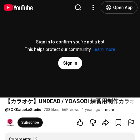
Open App
Sign in to confirm you’re not a bot
This helps protect our community.
Learn more
Sign in
【カラオケ】UNDEAD / YOASOBI 練習用制作
@
BOXKaraokeStudio
738 likes
66K views
1 year ago
more
Subscribe
Comments
13