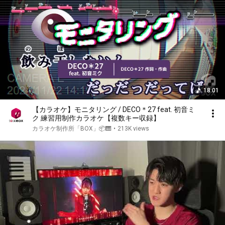
18:01
【カラオケ】モニタリング / DECO＊27 feat. 初音ミ
ク 練習用制作カラオケ【複数キー収録】
カラオケ制作所「BOX」📦🎹
•
213K views