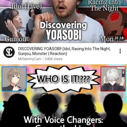
31:18
DISCOVERING YOASOBI! (Idol, Racing Into The Night,
Gunjou, Monster | Reaction)
MrSammyCam
•
340K views