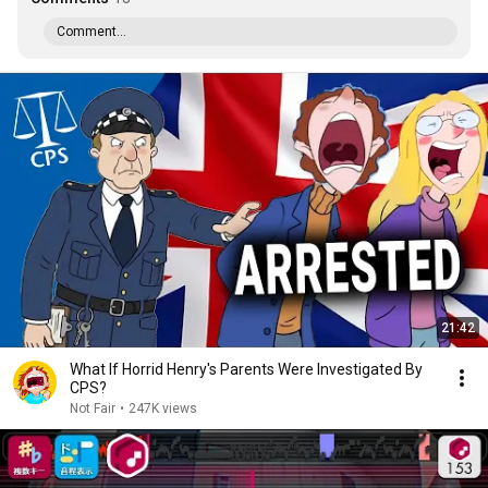
Comment...
21:42
What If Horrid Henry's Parents Were Investigated By
CPS?
Not Fair
•
247K views