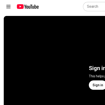
Sign i
This helps
Sign in