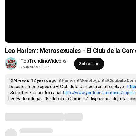
Leo Harlem: Metrosexuales - El Club de la Com
TopTrendingVideo
Subscribe
763K subscribers
12M views
12 years ago
#Humor
#Monologo
#ElClubDeLaCom
Todos los monólogos de El Club de la Comedia en atresplayer: 
http
. Suscríbete a nuestro canal: 
http://www.youtube.com/user/toptrend
Leo Harlem llega a "El Club d ela Comedia" dispuesto a dejar las cos
Comments