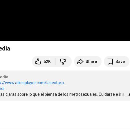
edia
52K
Share
Save
edia
s://www.atresplayer.com/lasexta/p...
i...
as claras sobre lo que él piensa de los metrosexuales. Cuidarse e ir a
…
..