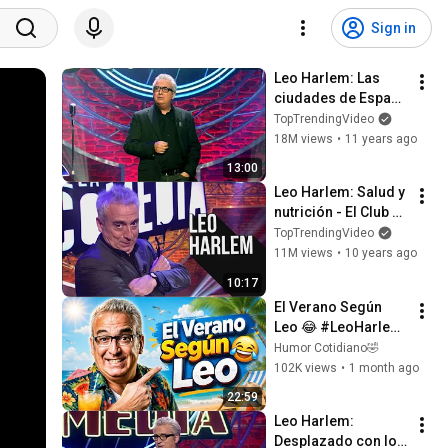
Sign in
Leo Harlem: Las 
ciudades de España 
| El Club de la 
TopTrendingVideo
Comedia
18M views
•
11 years ago
13:00
Leo Harlem: Salud y 
nutrición - El Club 
de la Comedia
TopTrendingVideo
11M views
•
10 years ago
10:17
El Verano Según 
Leo 😂 #LeoHarlem 
#Humor #Comedia 
Humor Cotidiano🤣
#Monologo #Risas 
102K views
•
1 month ago
#Verano 
22:59
#Vacaciones 
Leo Harlem: 
#Playa #Viral 
Desplazado con los 