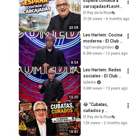
España contada a 
carcajadas#LeoHar
lemHumor#RisasG
El Rey de la Risa🎭
arantizadas#Humo
312K views
•
6 months ago
rDeLaVidaReal#Co
23:08
mediaModerna
Leo Harlem: Cocina 
moderna - El Club 
de la Comedia
TopTrendingVideo
8.3M views
•
12 years ago
8:54
Leo Harlem: Redes 
sociales - El Club de 
la Comedia
laSexta
9.6M views
•
13 years ago
10:20
😂 “Cubatas, 
cuñados y 
villancicos: la 
El Rey de la Risa🎭
Navidad nos quiere 
12K views
•
2 months ago
muertos”#leoharle
18:41
m#comediaespaño