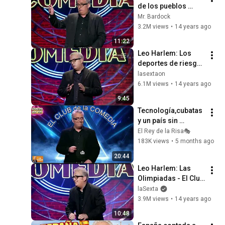
de los pueblos 
(16/10/2011)
Mr. Bardock
3.2M views
•
14 years ago
11:22
Leo Harlem: Los 
deportes de riesgo 
son como 
lasextaon
suicidarse a plazos
6.1M views
•
14 years ago
9:45
Tecnología,cubatas 
y un país sin 
freno#Leo 
El Rey de la Risa🎭
Harlem#humor 
183K views
•
5 months ago
español#comedia 
20:44
español#amonólog
Leo Harlem: Las 
o
Olimpiadas - El Club 
de la Comedia
laSexta
3.9M views
•
14 years ago
10:48