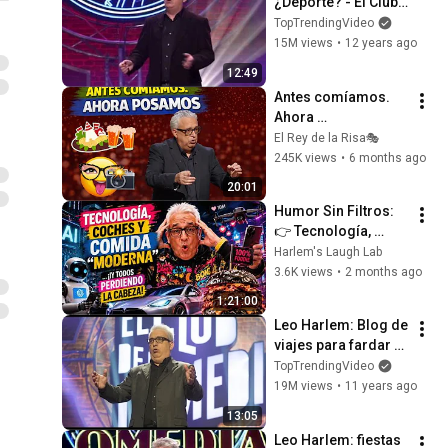
¿Deporte? - El Club 
de la Comedia
TopTrendingVideo
15M views
•
12 years ago
12:49
Antes comíamos. 
Ahora 
posamos#Leo 
El Rey de la Risa🎭
Harlem# monólogo 
245K views
•
6 months ago
Leo Harlem#humor 
20:01
español#comedia 
Humor Sin Filtros: 
española
👉 Tecnología, 
coches y comida 
Harlem's Laugh Lab
“moderna”… ¡y 
3.6K views
•
2 months ago
todos perdiendo la 
1:21:00
cabeza! 😂🔥
Leo Harlem: Blog de 
viajes para fardar - 
El Club de la 
TopTrendingVideo
Comedia
19M views
•
11 years ago
13:05
Leo Harlem: fiestas 