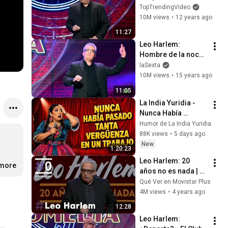
nuevos bares - El 
TopTrendingVideo
Club de la Comedia
10M views
•
12 years ago
11:27
Leo Harlem: 
Hombre de la noche 
- El Club de la 
laSexta
Comedia
10M views
•
15 years ago
11:05
La India Yuridia - 
Nunca Había 
Pasado Tanta 
Humor de La India Yuridia
Vergüenza En Un 
88K views
•
5 days ago
Trabajo 😂 - Stand 
New
1:20:23
Up Comedy
Leo Harlem: 20 
.more
años no es nada | 
#0
Qué Ver en Movistar Plus
4M views
•
4 years ago
12:28
Leo Harlem: 