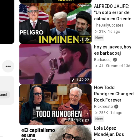
ALFREDO JALIFE: 
"Un solo error de 
cálculo en Oriente 
Medio sería un acto 
TheDailyUpdates
suicida para EEUU 
21K
1d ago
o Irán"
New
51:35
hoy es jueves, hoy 
es barbacoaj
Barbacoaj
41
Streamed 13d ago
1:42:22
How Todd 
Rundgren Changed 
anel
Rock Forever
Rick Beato
288K
1d ago
New
1:08:37
Lola López 
Mondéjar. Dos 