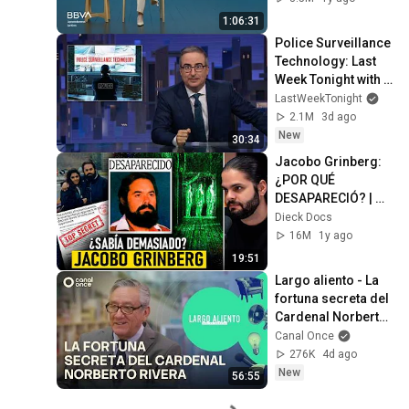
verbal
1:06:31
Police Surveillance 
Technology: Last 
Week Tonight with 
John Oliver (HBO)
LastWeekTonight
2.1M
3d ago
New
30:34
Jacobo Grinberg: 
¿POR QUÉ 
DESAPARECIÓ? | 
Documental
Dieck Docs
16M
1y ago
19:51
Largo aliento - La 
fortuna secreta del 
Cardenal Norberto 
Rivera (01/08/2026)
Canal Once
276K
4d ago
New
56:55