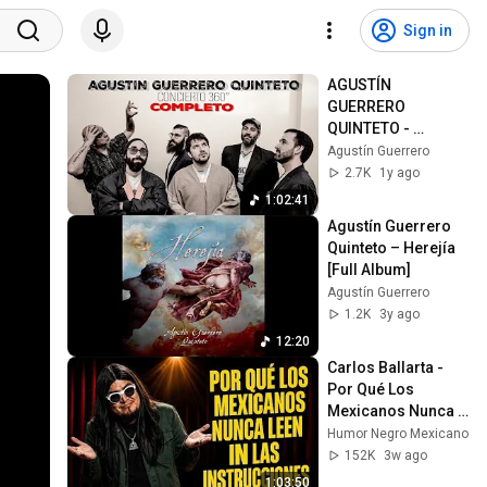
Sign in
AGUSTÍN 
GUERRERO 
QUINTETO - 
Concierto 360° 
Agustín Guerrero
completo
2.7K
1y ago
1:02:41
Agustín Guerrero 
Quinteto – Herejía 
[Full Album]
Agustín Guerrero
1.2K
3y ago
12:20
Carlos Ballarta - 
Por Qué Los 
Mexicanos Nunca 
Leen Las 
Humor Negro Mexicano
Instrucciones - 
152K
3w ago
Stand Up Comedy
1:03:50