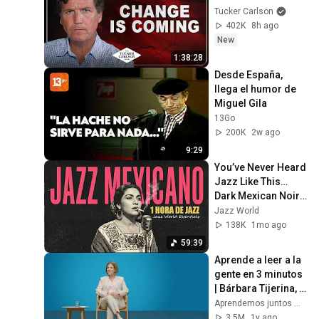
Tucker Carlson
402K
8h ago
New
1:38:28
Desde España, 
llega el humor de 
Miguel Gila
13Go
200K
2w ago
9:29
You’ve Never Heard 
Jazz Like This… 
Dark Mexican Noir 
Jazz Mix
Jazz World
138K
1mo ago
59:39
Aprende a leer a la 
gente en 3 minutos 
| Bárbara Tijerina, 
experta en 
Aprendemos juntos Mex
comunicación no 
3.5M
1y ago