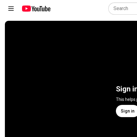
Sign i
This helps
Sign in