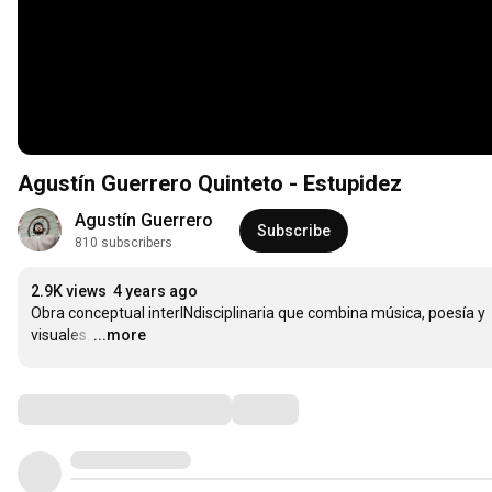
Agustín Guerrero Quinteto - Estupidez
Agustín Guerrero
Subscribe
810 subscribers
2.9K views
4 years ago
Obra conceptual interINdisciplinaria que combina música, poesía y 
visuales.
…
...more
Comments