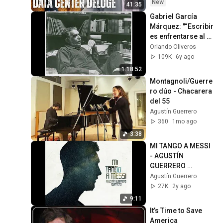
State(w/Whitney 
New
41:35
Webb) |TCHR
Gabriel García 
Márquez: "“Escribir 
es enfrentarse al 
monstruo de la 
Orlando Oliveros
escritura”
109K
6y ago
1:18:52
Montagnoli/Guerre
ro dúo - Chacarera 
del 55
Agustín Guerrero
360
1mo ago
3:38
MI TANGO A MESSI 
- AGUSTÍN 
GUERRERO 
QUINTETO
Agustín Guerrero
27K
2y ago
9:11
It’s Time to Save 
America