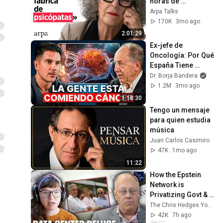
horas de 
psicoanálisis | Arpa 
Arpa Talks
Talks (107)
170K
3mo ago
2:01:29
Ex-jefe de 
Oncología: Por Qué 
España Tiene 
Tantos Casos de 
Dr. Borja Bandera
Cáncer (la 
1.2M
3mo ago
respuesta, en tu 
1:18:30
plato)
Tengo un mensaje 
para quien estudia 
música
Juan Carlos Casimiro
47K
1mo ago
11:22
How the Epstein 
Network is 
Privatizing Govt & 
Building the 
The Chris Hedges YouTube Channel
Surveillance 
42K
7h ago