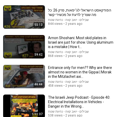
הפודקאסט הישראלי לג'יפאות, פרק 26: כל
מה שצריך לדעת על מכשירי קשר
57:24
שבילים - יואב קווה - נהיגת שטח
844 views • 2 years ago
55:13
Yoni Ben-Menachem reveals the Ariel Sharon
enigma - What was going through Sharon's mind?
Why did...
Alex Tseitlin
•
34K views
Arnon Shoshani: Most skid plates in
Israel are just for show. Using aluminum
is a mistake | How t...
שבילים - יואב קווה - נהיגת שטח
59:42
868 views • 2 years ago
Entrance only for men?? Why are there
almost no women in the Gippai | Morak
in the Mitzlachet axi...
שבילים - יואב קווה - נהיגת שטח
46:44
458 views • 2 years ago
The Israeli Jeep Podcast - Episode 40:
12:51
Electrical Installations in Vehicles -
Danger in the Wrong...
The French Do Not Care About Work
שבילים - יואב קווה - נהיגת שטח
1:11:37
538 views • 2 years ago
Trevor Noah
•
3.2M views