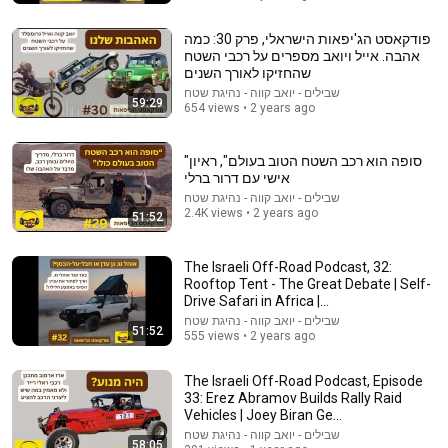
פודקאסט הג'יפאות הישראלי, פרק 30: כמה
אהבה. אייל ויואב מספרים על רכבי השטח
שהחזיקו לאורך השנים
שבילים - יואב קווה - נהיגת שטח
59:29
654 views • 2 years ago
"סופה הוא רכב השטח הטוב בעולם", ראיון
אישי עם דרור ברלי
שבילים - יואב קווה - נהיגת שטח
2.4K views • 2 years ago
51:52
22:00
The Israeli Off-Road Podcast, 32:
Rooftop Tent - The Great Debate | Self-
מרד המשפטנים, פרק 1: המהפכה של אהרון ברק לשינוי
Drive Safari in Africa |...
הדמוקרטיה בישראל
שבילים - יואב קווה - נהיגת שטח
C14
51:52
555 views • 2 years ago
New
9.8K views
The Israeli Off-Road Podcast, Episode
33: Erez Abramov Builds Rally Raid
Vehicles | Joey Biran Ge...
שבילים - יואב קווה - נהיגת שטח
58:05