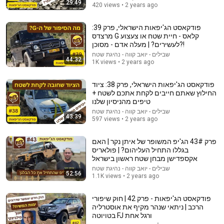
29:49
420 views • 2 years ago
50:04
פודקאסט הג'יפאות הישראלי, פרק 39:
הפודקאסט הישראלי לג'יפאות | פרק 22 | כיצד לרחף מעל
מרצדס G קלאס - חיית שטח או צעצוע
הגרגירים?
לעשירים? | מעלה אדם - מסוכן?!
1.1K views
•
שבילים - יואב קווה - נהיגת שטח
שבילים - יואב קווה - נהיגת שטח
44:32
1K views • 2 years ago
פודקאסט הג'יפאות הישראלי, פרק 38: ציוד
החילוץ שאתם חייבים לקחת אתכם לשטח +
טיפים מהניסיון שלנו
שבילים - יואב קווה - נהיגת שטח
43:39
597 views • 2 years ago
פרק 43# הג'יפ המשופר של איתן נקר | האם
בגללו התחיל העליהום? | פולאריס
אקספדישן מבחן שטח ראשון בישראל
שבילים - יואב קווה - נהיגת שטח
52:56
1.1K views • 2 years ago
14:22
פודקאסט הג'יפאות - פרק 42 | חוק שיפורי
🚨 If Cops Say "I Smell Alcohol" — Say THIS
הרכב | ניתאי שנהר מקיף את אוסטרליה
Immediately (It's a Trap)
בטויוטה FJ ורגל אחת
James Whitmore
•
1.2M views