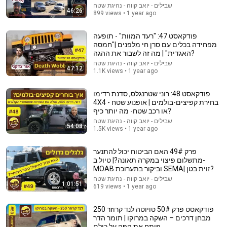
שבילים - יואב קווה - נהיגת שטח
46:26
899 views • 1 year ago
פודקאסט 47: "רעד המוות" - תופעה
מפחידה בכלים עם סרן חי מלפנים |"חמסה
האגדית" | מה זה לשבור את ההגה?
54:59
שבילים - יואב קווה - נהיגת שטח
47:12
1.1K views • 1 year ago
Watch his reaction when he’s told he’s a GOOD BOY
for the first time 🥹
פודקאסט 48: רוני שטרנגלס, סדנת רדימו
Rocky Kanaka
•
10M views
4X4 - בחירת קפיצים-בולמים | אופנוע שטח
או רכב שטח- מה יותר כיף?
שבילים - יואב קווה - נהיגת שטח
54:08
1.5K views • 1 year ago
פרק 49# האם הביטוח יכול להתנער
מתשלום פיצוי במקרה תאונה?| טיול ב-
MOAB וביקור בתערוכת SEMA| זוית בטן?
שבילים - יואב קווה - נהיגת שטח
1:01:51
619 views • 1 year ago
פודקאסט פרק 50# טויוטה לנד קרוזר 250
מבחן דרכים – השקה במרוקו | תומר הדר
1:25:07
פותח את הפה על כולם