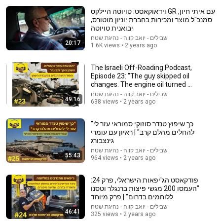
וידאוקאסט: טויוטה היילקס GR עם איתי חיון,
סמנכ"ל מוצר ומכירות בחברת יוניון מוטורס,
יבואנית טויוטה
שבילים - יואב קווה - נהיגת שטח
20:17
1.6K views • 2 years ago
The Israeli Off-Roading Podcast,
Episode 23: "The guy skipped oil
changes. The engine oil turned ...
13:42
שבילים - יואב קווה - נהיגת שטח
49:16
638 views • 2 years ago
החברות מהגן והבדיקה הגנטית שטלטלה את חייהן: "זה
הלם"
"כך שיפוץ טנדר סוזוקי סמוראי עזר לי
143K views
•
חדשות 13
להחלים מהלם קרב" | ראיון עם עומרי
גינצבורג
שבילים - יואב קווה - נהיגת שטח
55:43
964 views • 2 years ago
פודקאסט הג'יפאות הישראלי, פרק 24:
"העמסו 200 מגשי פיצות ברנגלר וטסנו
ללוחמים בדרום" | פרק מיוחד
שבילים - יואב קווה - נהיגת שטח
46:41
325 views • 2 years ago