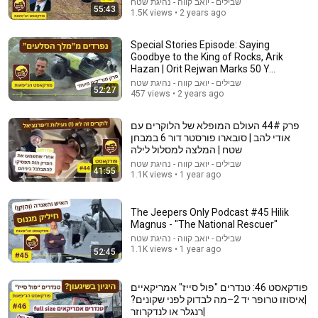
שבילים - יואב קווה - נהיגת שטח
55:43
1.5K views • 2 years ago
Special Stories Episode: Saying
Goodbye to the King of Rocks, Arik
Hazan | Orit Rejwan Marks 50 Y...
שבילים - יואב קווה - נהיגת שטח
52:27
457 views • 2 years ago
פרק 44# העולם המופלא של הלוקרים עם
אודי להב | סובארו פורסטר דור 6 במבחן
שטח | המלצה למסלול לילה
שבילים - יואב קווה - נהיגת שטח
4:30
41:55
1.1K views • 1 year ago
יוצאים לשטח פרק 3 נהיגת דיונות
SUZUKI ISRAEL
•
30K views
The Jeepers Only Podcast #45 Hilik
Magnus - "The National Rescuer"
שבילים - יואב קווה - נהיגת שטח
1.1K views • 1 year ago
52:45
פודקאסט 46: טנדרים "פול סייז" אמריקאיים
|איסוזו טרופר יד 2–מה לבדוק לפני שקונים?
|רנגלר או לנדקרוזר