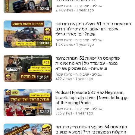
שבילים - יואב קווה - נהיגת שטח
The full-length interview with Elon Musk | The
1:02:48
2.4K views • 1 year ago
Economist
The Economist
•
4.2M views
פודקאסט ג'יפים 51: מעלה רמון עם פורסטר
- אלכסיי רודיאונוב | למה יקר לזווד רכב
שטח? יוסי מאירי גורילז
שבילים - יואב קווה - נהיגת שטח
1:00:03
1.2K views • 1 year ago
פודקאסט הג׳יפאות 52: תנוחת נהיגה
נכונה– עם עודד גיל | תאונות איומות
וטיפשיות– עם שמוליק שפירא
שבילים - יואב קווה - נהיגת שטח
1:01:41
422 views • 1 year ago
Podcast Episode 53# Raz Heymann,
1:46:32
Israel's top rally driver | Never letting go
of the aging Prado ...
"የኔ ጥፋት አንድና አንድ ነው..." አብነት ገብረ መስቀል ከደረጀ ኃይሌ
שבילים - יואב קווה - נהיגת שטח
ጋር በአሜሪካ|Benegerachen Lay - በነገራችንላይ|#artstv
52:12
566 views • 1 year ago
Arts Tv World
New
140K views
פודקאסט 54: מכונאי השטח מייק פרז: מה
התקלות הנפוצות ביותר? | מסע אופנועים