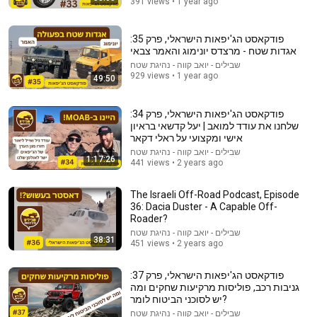
391 views • 1 year ago
פודקאסט הג'יפאות הישראלי, פרק 35:
אגדות שטח - מרצדס יונימוג והאמר צבאי
שבילים - יואב קווה - נהיגת שטח
929 views • 1 year ago
49:50
19:46
פודקאסט הג'יפאות הישראלי, פרק 34:
שלחנו את עודד למואב | יעל קדשאי בראיון
נחשף לראשונה (עם כתוביות): מרן הרב זילברשטיין בבית
אישי ומקצועי על ראלי דקאר
רשכבה"ג הגרי"ש אלישיב זצ"ל | פסקי הלכה דרמטיים!
שבילים - יואב קווה - נהיגת שטח
1:17:26
26K views
•
גדולי הדור – ערוץ תנועת דגל התורה | Gedolei Hador
441 views • 2 years ago
The Israeli Off-Road Podcast, Episode
36: Dacia Duster - A Capable Off-
Roader?
שבילים - יואב קווה - נהיגת שטח
38:31
451 views • 2 years ago
פודקאסט הג'יפאות הישראלי, פרק 37:
גניבות רכב, פוליסות מרקיעות שחקים ומה
יש לסוכני הביטוח לומר?
שבילים - יואב קווה - נהיגת שטח