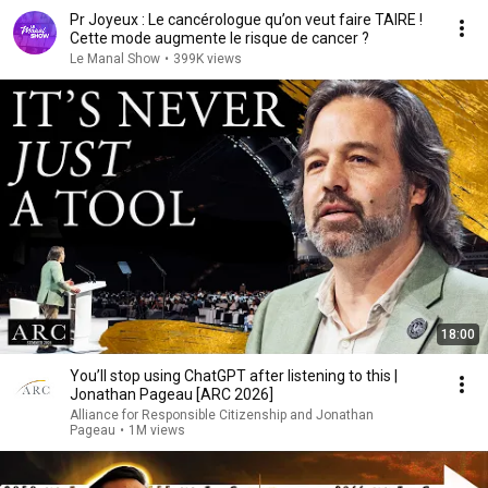
Pr Joyeux : Le cancérologue qu’on veut faire TAIRE !
Cette mode augmente le risque de cancer ?
Le Manal Show
•
399K views
18:00
You’ll stop using ChatGPT after listening to this |
Jonathan Pageau [ARC 2026]
Alliance for Responsible Citizenship and Jonathan
Pageau
•
1M views