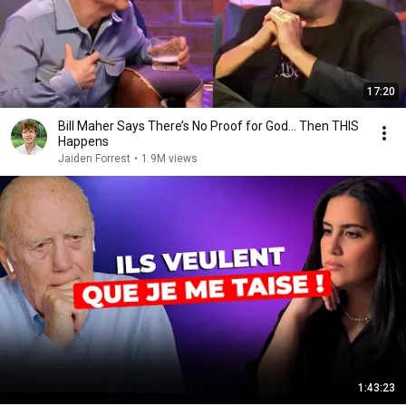
17:20
Bill Maher Says There’s No Proof for God... Then THIS
Happens
Jaiden Forrest
•
1.9M views
1:43:23