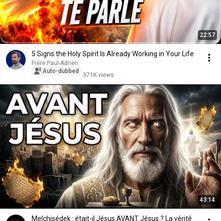
22:57
5 Signs the Holy Spirit Is Already Working in Your Life
Frère Paul-Adrien
Auto-dubbed
371K views
43:14
Melchisédek : était-il Jésus AVANT Jésus ? La vérité