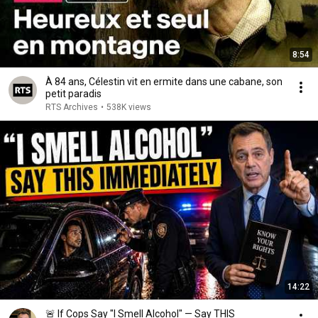
8:54
À 84 ans, Célestin vit en ermite dans une cabane, son
petit paradis
RTS Archives
•
538K views
14:22
🚨 If Cops Say "I Smell Alcohol" — Say THIS