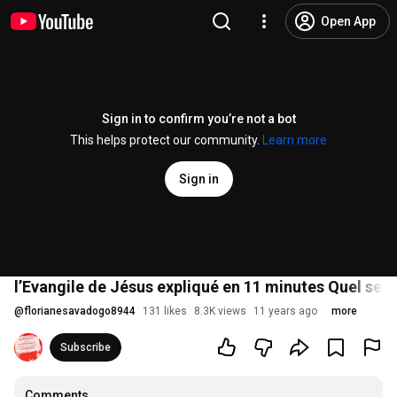
Open App
Sign in to confirm you’re not a bot
This helps protect our community.
Learn more
Sign in
l’Evangile de Jésus expliqué en 11 minutes Quel sera
@
florianesavadogo8944
131 likes
8.3K views
11 years ago
more
Subscribe
Comments