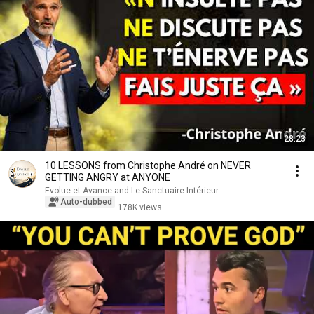
28:23
10 LESSONS from Christophe André on NEVER
GETTING ANGRY at ANYONE
Évolue et Avance and Le Sanctuaire Intérieur
Auto-dubbed
178K views