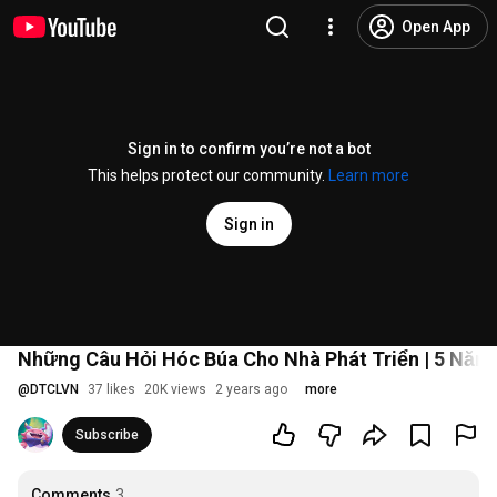
Open App
Sign in to confirm you’re not a bot
This helps protect our community.
Learn more
Sign in
Những Câu Hỏi Hóc Búa Cho Nhà Phát Triển | 5 Năm
@
DTCLVN
37 likes
20K views
2 years ago
more
Subscribe
Comments
3