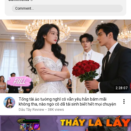
Comment...
2:28:07
Tổng tài ảo tưởng nghĩ cô vẫn yêu hắn bám mãi
không tha, nào ngờ cô đã tái sinh biết hết mọi chuyện
Dâu Tây Review
•
38K views