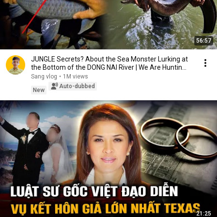
56:57
JUNGLE Secrets? About the Sea Monster Lurking at
the Bottom of the DONG NAI River | We Are Huntin...
Sang vlog
•
1M views
Auto-dubbed
New
21:25