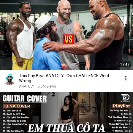
17:47
This Guy Beat ANATOLY | Gym CHALLENGE Went
Wrong
ANATOLY
•
5.5M views