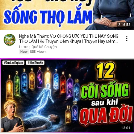
2:16:53
Nghe Mà Thấm: VỢ CHỒNG U70 YÊU THẾ NÀY SỐNG
THỌ LẮM | Kể Truyện Đêm Khuya | Truyện Hay Đêm
Khuya
Hương Quê Kể Chuyện
New
85K views
13:01