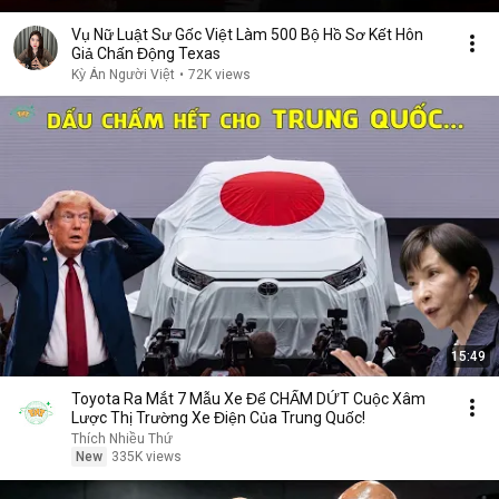
Vụ Nữ Luật Sư Gốc Việt Làm 500 Bộ Hồ Sơ Kết Hôn
Giả Chấn Động Texas
Kỳ Án Người Việt
•
72K views
15:49
Toyota Ra Mắt 7 Mẫu Xe Để CHẤM DỨT Cuộc Xâm
Lược Thị Trường Xe Điện Của Trung Quốc!
Thích Nhiều Thứ
New
335K views