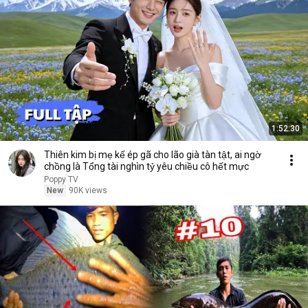
1:52:30
Thiên kim bị mẹ kế ép gã cho lão già tàn tật, ai ngờ
chồng là Tổng tài nghìn tỷ yêu chiều cô hết mực
Poppy TV
New
90K views