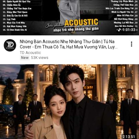
1:31:33
Những Bản Acoustic Nhẹ Nhàng Thư Giãn | Tú Na
Cover - Em Thua Cô Ta, Hạt Mưa Vương Vấn, Lụy
Tình
TD Acoustic
New
53K views
2:13:51