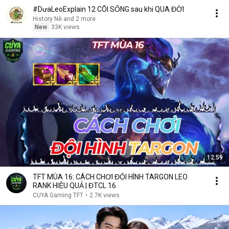
#DưaLeoExplain 12 CÕI SỐNG sau khi QUA ĐỜI
History Nè and 2 more
New
33K views
12:59
TFT MÙA 16: CÁCH CHƠI ĐỘI HÌNH TARGON LEO
RANK HIỆU QUẢ | ĐTCL 16
CUYA Gaming TFT
•
2.7K views