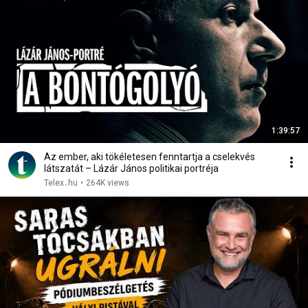
1:39:57
Az ember, aki tökéletesen fenntartja a cselekvés
látszatát – Lázár János politikai portréja
Telex․hu
•
264K views