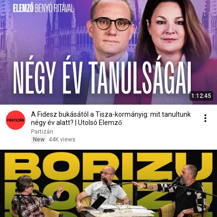
1:12:45
A Fidesz bukásától a Tisza-kormányig: mit tanultunk
négy év alatt? | Utolsó Elemző
Partizán
New
44K views