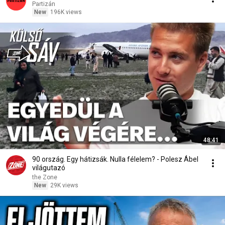
Partizán
New
196K views
48:41
90 ország. Egy hátizsák. Nulla félelem? - Polesz Ábel
világutazó
the Zone
New
29K views