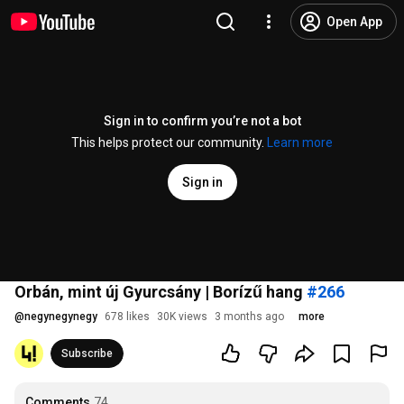
Open App
Sign in to confirm you’re not a bot
This helps protect our community.
Learn more
Sign in
Orbán, mint új Gyurcsány | Borízű hang
#266
@
negynegynegy
678 likes
30K views
3 months ago
more
Subscribe
Comments
74