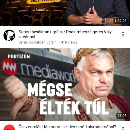
1:32:28
Saras tócsákban ugrálni / Pódiumbeszélgetés Vályi
Istvánnal
Saras tócsákban ugrálni
•
41K views
26:05
Összeomlás | Mi marad a Fidesz médiabirodalmából?