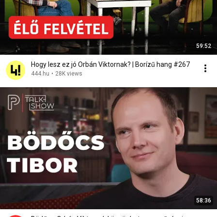
59:52
Hogy lesz ez jó Orbán Viktornak? | Borízű hang #267
444.hu
•
28K views
58:36