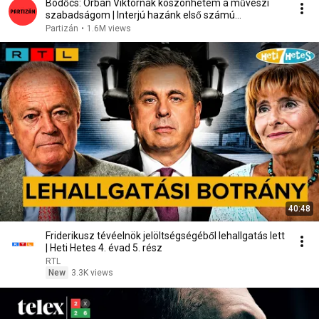
Bödőcs: Orbán Viktornak köszönhetem a művészi
szabadságom | Interjú hazánk első számú
humoristájával
Partizán
•
1.6M views
40:48
Friderikusz tévéelnök jelöltségségéből lehallgatás lett
| Heti Hetes 4. évad 5. rész
RTL
New
3.3K views