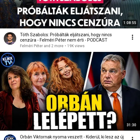
1:08:55
Tóth Szabolcs: Próbálták eljátszani, hogy nincs
cenzúra - Felméri Péter nem érti - PODCAST
Felméri Péter and 2 more
•
19K views
31:30
Orbán Viktornak nyoma veszett - Kiderül, ki lesz az új