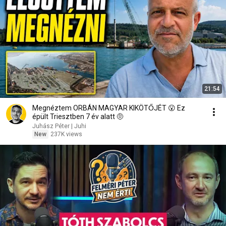
21:54
Megnéztem ORBÁN MAGYAR KIKÖTŐJÉT 😮 Ez
épült Triesztben 7 év alatt 🤨
Juhász Péter | Juhi
New
237K views