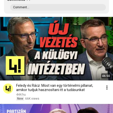
Comment...
46:50
Feledy és Rácz: Most van egy történelmi pillanat,
amikor tudjuk hasznosítani itt a tudásunkat
444.hu
New
66K views