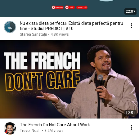
22:07
Nu există dieta perfectă. Există dieta perfectă pentru
tine - Studiul PREDICT | #10
Starea Sănătății
•
4.8K views
12:51
The French Do Not Care About Work
Trevor Noah
•
3.2M views