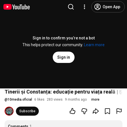
Open App
Sign in to confirm you’re not a bot
This helps protect our community.
Learn more
Sign in
Tinerii și Constanța: educație pentru viața reală | Ști
@
10media.oficial
6 likes
283 views
9 months ago
more
Subscribe
Comments
1