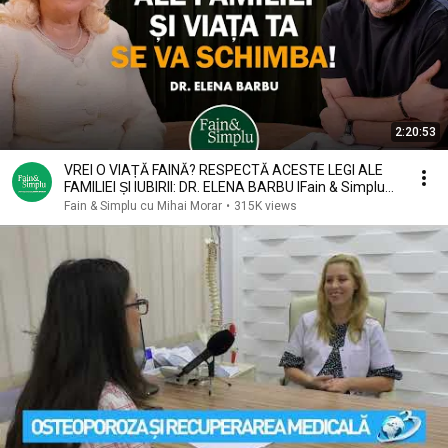
2:20:53
VREI O VIAȚĂ FAINĂ? RESPECTĂ ACESTE LEGI ALE
FAMILIEI ȘI IUBIRII: DR. ELENA BARBU IFain & Simplu
302
Fain & Simplu cu Mihai Morar
•
315K views