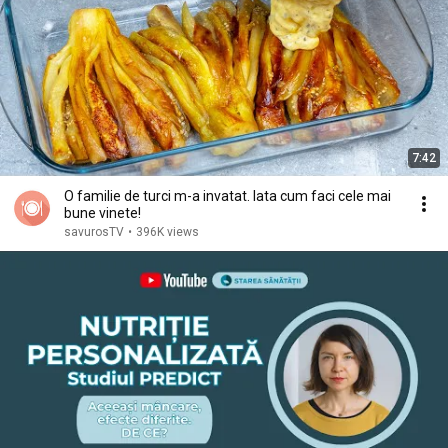
7:42
O familie de turci m-a invatat. Iata cum faci cele mai
bune vinete!
savurosTV
•
396K views