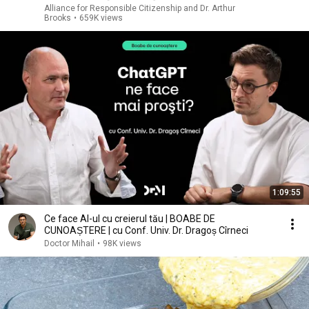
Alliance for Responsible Citizenship and Dr. Arthur
Brooks
•
659K views
1:09:55
Ce face AI-ul cu creierul tău | BOABE DE
CUNOAȘTERE | cu Conf. Univ. Dr. Dragoș Cîrneci
Doctor Mihail
•
98K views