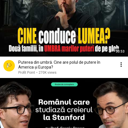
30:53
Puterea din umbră. Cine are polul de putere în
America și Europa?
Profit Point
•
270K views