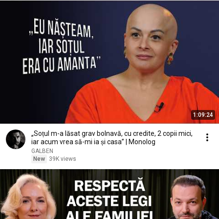
1:09:24
„Soțul m-a lăsat grav bolnavă, cu credite, 2 copii mici,
iar acum vrea să-mi ia și casa” | Monolog
GALBEN
New
39K views