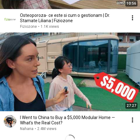
10:56
Osteoporoza- ce este si cum o gestionam | Dr.
Stamate Liliana | Fiziozone
Fiziozone
•
1.1K views
27:27
I Went to China to Buy a $5,000 Modular Home —
What's the Real Cost?
Nahana
•
2.4M views