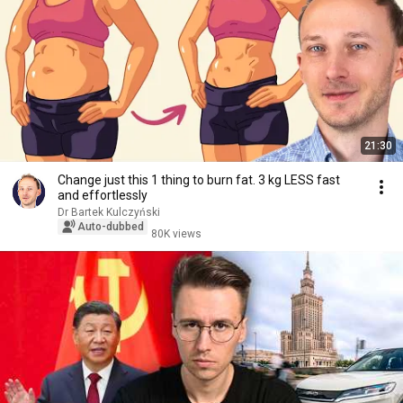
21:30
Change just this 1 thing to burn fat. 3 kg LESS fast
and effortlessly
Dr Bartek Kulczyński
Auto-dubbed
80K views