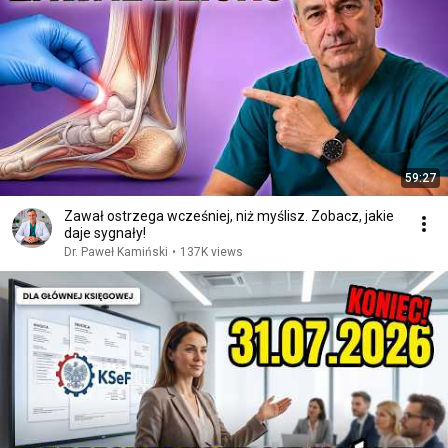
59:27
Zawał ostrzega wcześniej, niż myślisz. Zobacz, jakie
daje sygnały!
Dr. Paweł Kamiński
•
137K views