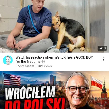
54:59
Watch his reaction when he’s told he’s a GOOD BOY
for the first time 🥹
Rocky Kanaka
•
10M views