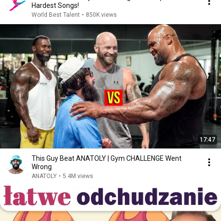
Hardest Songs!
World Best Talent
•
850K views
17:47
This Guy Beat ANATOLY | Gym CHALLENGE Went
Wrong
ANATOLY
•
5.4M views