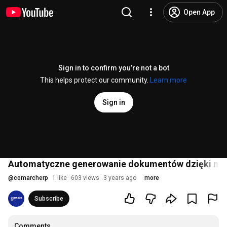
Open App
Sign in to confirm you’re not a bot
This helps protect our community.
Learn more
Sign in
Automatyczne generowanie dokumentów dzięki m
@
comarcherp
1 like
603 views
3 years ago
more
Subscribe
Comments