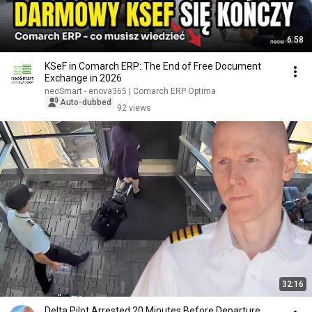
6:58
KSeF in Comarch ERP: The End of Free Document
Exchange in 2026
neoSmart - enova365 | Comarch ERP Optima
Auto-dubbed
92 views
32:16
Delta Pilot Arrested 20 Minutes Before Departure