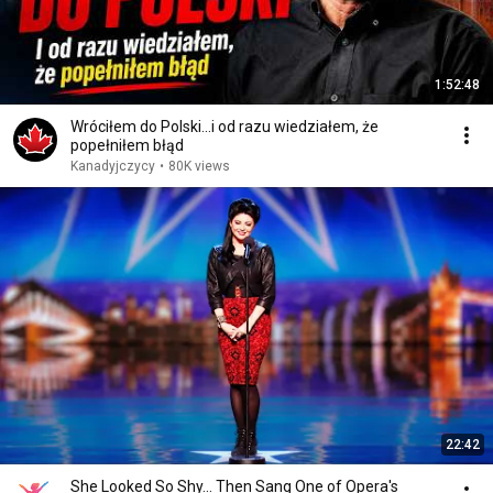
1:52:48
Wróciłem do Polski...i od razu wiedziałem, że
popełniłem błąd
Kanadyjczycy
•
80K views
22:42
She Looked So Shy... Then Sang One of Opera's