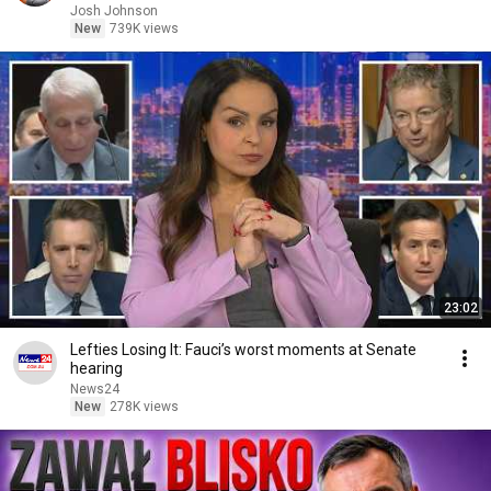
Josh Johnson
New
739K views
23:02
Lefties Losing It: Fauci’s worst moments at Senate
hearing
News24
New
278K views