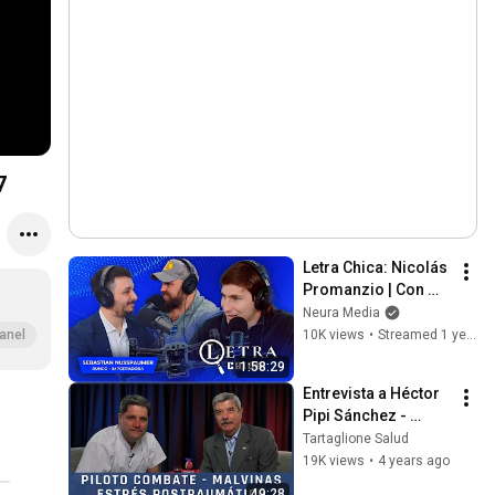
7
Letra Chica: Nicolás 
Promanzio | Con 
Sebastián 
Neura Media
Nusspaumer 
10K views
•
Streamed 1 year ago
anel
(Runco - 
1:58:29
Importadora) - 
Entrevista a Héctor 
24/07
Pipi Sánchez - 
Piloto de Combate 
Tartaglione Salud
de Malvinas | Dr. 
19K views
•
4 years ago
Jorge Tartaglione
49:28