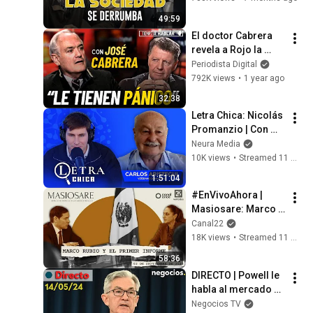
valores rotos’: 
49:59
Nuestra sociedad 
El doctor Cabrera 
colapsa”
revela a Rojo la 
razón de la cacería 
Periodista Digital
de brujas contra 
792K views
•
1 year ago
Iker Jiménez
32:38
Letra Chica: Nicolás 
Promanzio | Con 
Carlos Aristegui 
Neura Media
(veterano de 
10K views
•
Streamed 11 months ago
Malvinas) - 26/08
1:51:04
#EnVivoAhora | 
Masiosare: Marco 
Rubio y el Primer 
Canal22
Informe (3/09/2025)
18K views
•
Streamed 11 months ago
58:36
DIRECTO | Powell le 
habla al mercado en 
la víspera del IPC: 
Negocios TV