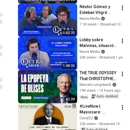
Néstor Gómez y 
Esteban Vilgré 
Lamadrid 
Neura Media
(veteranos de 
7.1K views
•
Streamed 10 months ago
Malvinas) Letra 
1:52:35
Chica: Nicolás 
Lobby sobre 
Promanzio 17/09
Malvinas, situación 
entre Tailandia y 
Neura Media
Camboya | Letra 
23K views
•
Streamed 1 year ago
Chica: Nicolás 
1:48:35
Promanzio - 29/07
THE TRUE ODYSSEY 
That CHRISTOPHER 
NOLAN Brought to 
Marcelo Longobardi
the BIG SCREEN 🏺 🎬
19K views
•
15 hours ago
Auto-dubbed
New
42:39
#LiveNow | 
Masiosare: 
Calderón's betrayals 
Canal22
(10/09/2025)
22K views
•
Streamed 10 months ago
Auto-dubbed