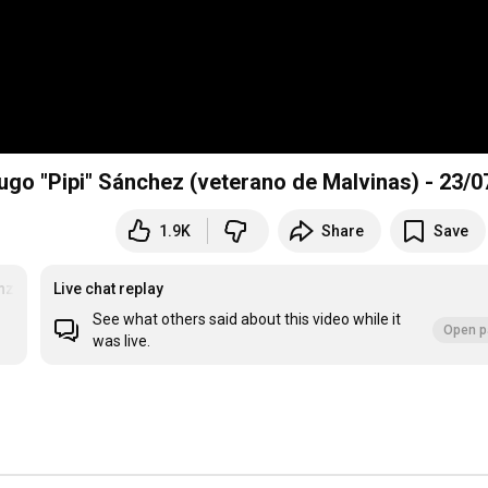
ugo "Pipi" Sánchez (veterano de Malvinas) - 23/0
1.9K
Share
Save
nzio
Live chat replay
See what others said about this video while it
Open p
was live.