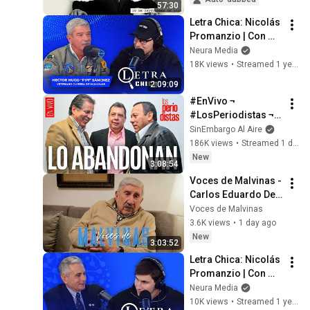
57:30
Letra Chica: Nicolás 
Promanzio | Con 
Héctor Hugo "Pipi" 
Neura Media
Sánchez (veterano 
18K views
•
Streamed 1 year ago
de Malvinas) - 22/07
2:09:09
#EnVivo ¬ 
#LosPeriodistas ¬ 
Los perredistas, hoy 
SinEmbargo Al Aire
en Somos México, 
186K views
•
Streamed 1 day ago
le dan la espalda a 
New
3:08:54
Ángel Aguirre
Voces de Malvinas - 
Carlos Eduardo Del 
Valle Carrizo 
Voces de Malvinas
Salvadores
3.6K views
•
1 day ago
New
3:03:52
Letra Chica: Nicolás 
Promanzio | Con 
Leonardo Durán 
Neura Media
(veterano de 
10K views
•
Streamed 1 year ago