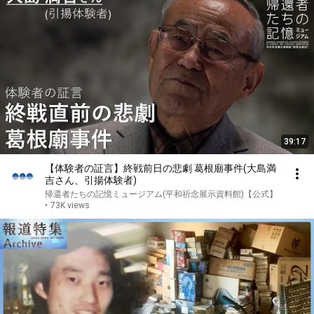
39:17
【体験者の証言】終戦前日の悲劇 葛根廟事件(大島満
吉さん、引揚体験者)
帰還者たちの記憶ミュージアム(平和祈念展示資料館)【公式】
•
73K views