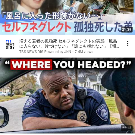
21:39
増える若者の孤独死 セルフネグレクトの実態「風呂
に入らない、片づけない」「誰にも頼れない」【報道
特集】
TBS NEWS DIG Powered by JNN
•
7.4M views
22:13