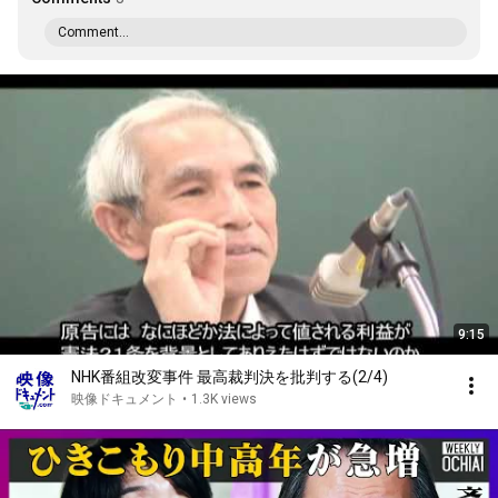
Comment...
9:15
NHK番組改変事件 最高裁判決を批判する(2/4)
映像ドキュメント
•
1.3K views