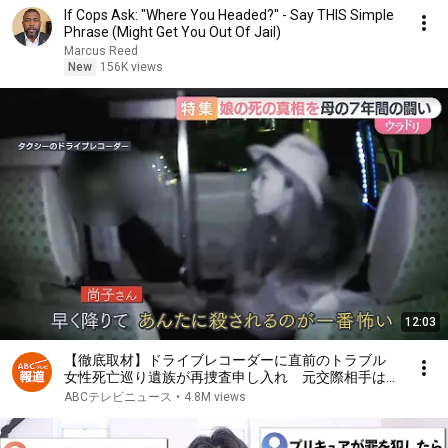
If Cops Ask: "Where You Headed?" - Say THIS Simple
Phrase (Might Get You Out Of Jail)
Marcus Reed
New
156K views
12:03
【徹底取材】ドライブレコーダーに直前のトラブル
女性死亡巡り遺族が再捜査申し入れ 元交際相手は刑
事で不起訴も…民事訴訟は暴行を認定【ウラドリ】
ABCテレビニュース
•
4.8M views