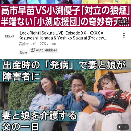
24:19
[Look Right][Sakura LIVE] Episode XX - XXXX ×
Kazuyoshi Hanada & Yoshiko Sakurai (Preview
Version)
言論テレビ
•
27K views
Auto-dubbed
New
15:58