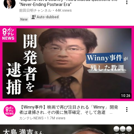
"Never-Ending Postwar Era"
前田日明チャンネル
•
44K views
Auto-dubbed
New
10:26
【Winny事件】映画で再び注目される「Winny」 開発
者は逮捕され…その後に無罪確定、そして急逝
「GAFAの景色変わってたかも」インターネット先駆
カンテレNEWS
•
1.7M views
者から惜しむ声〈カンテレNEWS〉