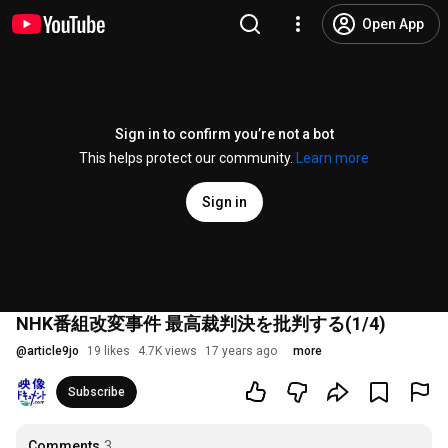
Open App
Sign in to confirm you’re not a bot
This helps protect our community.
Learn more
Sign in
NHK番組改変事件 最高裁判決を批判する(1/4)
@
article9jo
19 likes
4.7K views
17 years ago
more
Subscribe
Comments
3