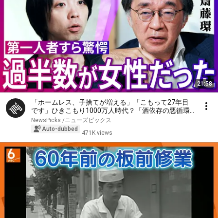
21:58
「ホームレス、子捨てが増える」「こもって27年目
です」ひきこもり1000万人時代？「酒依存の悪循環
と同じ」第一人者、斎藤環が明かす実態…子ども、家
NewsPicks /ニューズピックス
族への対応、不登校の３大原因、孤独死の懸念【落合
Auto-dubbed
471K views
陽一】