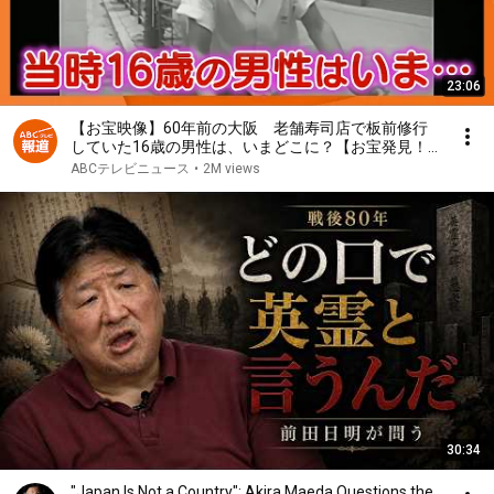
23:06
【お宝映像】60年前の大阪 老舗寿司店で板前修行
していた16歳の男性は、いまどこに？【お宝発見！
関西いまむかし】
ABCテレビニュース
•
2M views
30:34
"Japan Is Not a Country": Akira Maeda Questions the