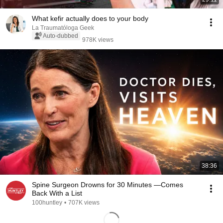
What kefir actually does to your body
La Traumatóloga Geek
Auto-dubbed
978K views
38:36
Spine Surgeon Drowns for 30 Minutes —Comes
Back With a List
100huntley
•
707K views