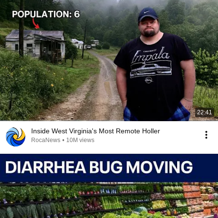
22:41
Inside West Virginia's Most Remote Holler
RocaNews
•
10M views