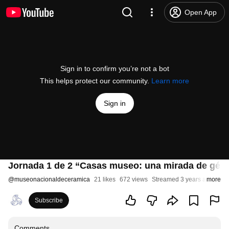
Open App
Sign in to confirm you’re not a bot
This helps protect our community.
Learn more
Sign in
Jornada 1 de 2 “Casas museo: una mirada de géne
@
museonacionaldeceramica
21 likes
672 views
Streamed 3 years ago
more
Subscribe
Comments