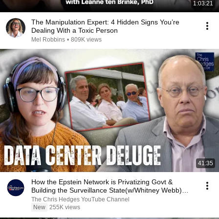
1:03:21
The Manipulation Expert: 4 Hidden Signs You’re
Dealing With a Toxic Person
Mel Robbins
•
809K views
41:35
How the Epstein Network is Privatizing Govt &
Building the Surveillance State(w/Whitney Webb)
|TCHR
The Chris Hedges YouTube Channel
New
255K views