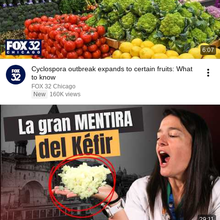
6:07
Cyclospora outbreak expands to certain fruits: What
to know
FOX 32 Chicago
New
160K views
29:11