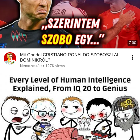
7:00
Mit Gondol CRISTIANO RONALDO SZOBOSZLAI
DOMINIKRÓL?
Nemazasrác
•
127K views