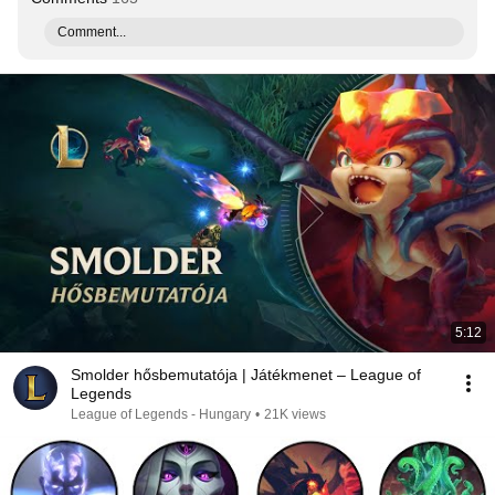
Comment...
5:12
Smolder hősbemutatója | Játékmenet – League of
Legends
League of Legends - Hungary
•
21K views