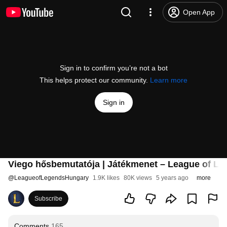
Open App
Sign in to confirm you’re not a bot
This helps protect our community.
Learn more
Sign in
Viego hősbemutatója | Játékmenet – League of L
@
LeagueofLegendsHungary
1.9K likes
80K views
5 years ago
more
Subscribe
Comments
165