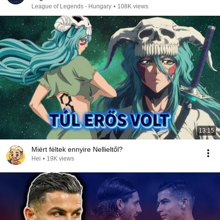
League of Legends - Hungary
•
108K views
13:15
Miért féltek ennyire Nellieltől?
Hei
•
19K views