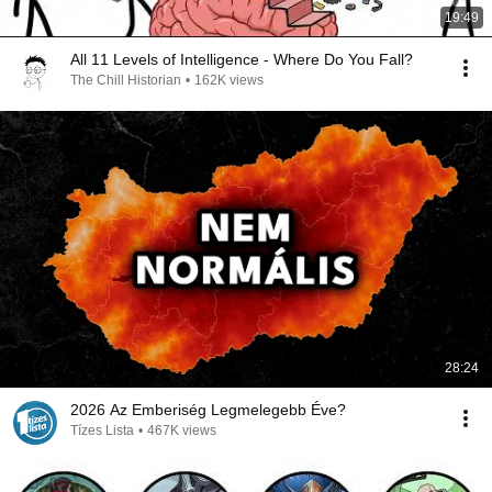
19:49
All 11 Levels of Intelligence - Where Do You Fall?
The Chill Historian
•
162K views
28:24
2026 Az Emberiség Legmelegebb Éve?
Tízes Lista
•
467K views