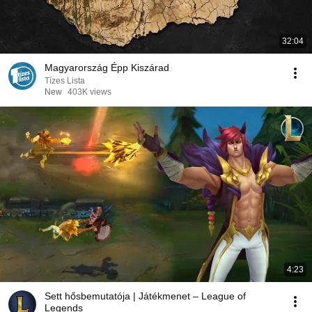
32:04
Magyarország Épp Kiszárad
Tízes Lista
New
403K views
4:23
Sett hősbemutatója | Játékmenet – League of
Legends