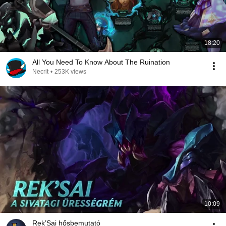
18:20
All You Need To Know About The Ruination
Necrit
•
253K views
10:09
Rek’Sai hősbemutató