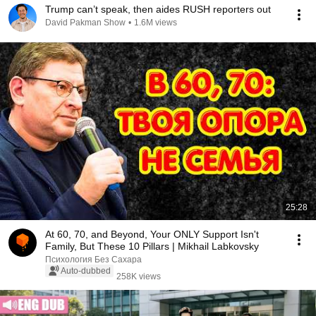
Trump can’t speak, then aides RUSH reporters out
David Pakman Show
•
1.6M views
25:28
At 60, 70, and Beyond, Your ONLY Support Isn't
Family, But These 10 Pillars | Mikhail Labkovsky
Психология Без Сахара
Auto-dubbed
258K views