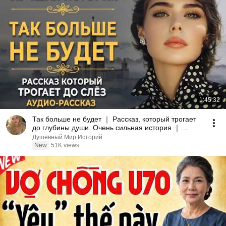
1:45:32
Так больше не будет ｜ Рассказ, который трогает
до глубины души. Очень сильная история ｜
Аудиорассказ
Душевный Мир Историй
New
51K views