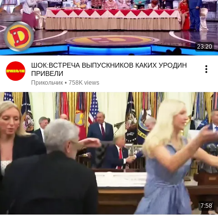
23:20
ШОК:ВСТРЕЧА ВЫПУСКНИКОВ КАКИХ УРОДИН
ПРИВЕЛИ
Прикольчик
•
758K views
7:58