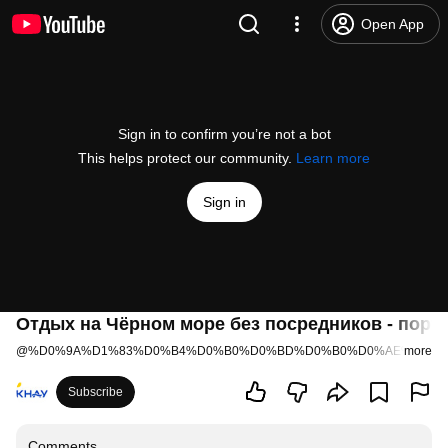
Open App
Sign in to confirm you’re not a bot
This helps protect our community.
Learn more
Sign in
Отдых на Чёрном море без посредников - порта
@
%D0%9A%D1%83%D0%B4%D0%B0%D0%BD%D0%B0%D0%AE%D0%B3
more
Subscribe
Comments