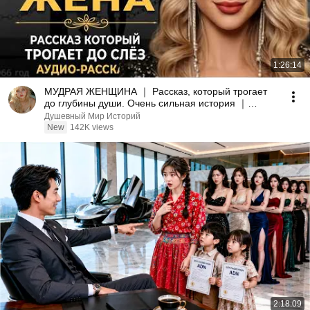
1:26:14
МУДРАЯ ЖЕНЩИНА ｜ Рассказ, который трогает
до глубины души. Очень сильная история ｜
Аудио рассказ.
Душевный Мир Историй
New
142K views
2:18:09