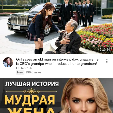
2:19:44
Girl saves an old man on interview day, unaware he
is CEO's grandpa who introduces her to grandson!
Flutter Club
New
196K views