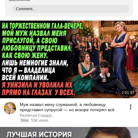
Comment...
2:01:37
Муж назвал жену служанкой, а любовницу
представил супругой — но вскоре потерял всё
Разбитые Сердца
New
55K views