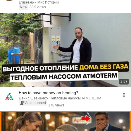
Аудиорассказ
Душевный Мир Историй
New
88K views
2:57
How to save money on heating?
Денис Шевченко / Тепловые насосы ATMOTERM
Auto-dubbed
178 views