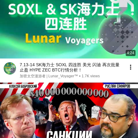
4:24
7.13-14 SK海力士 SOXL 四连胜 美光 闪迪 再次批量
止盈 HYPE ZEC BTC行情分析！
加密太空漫游者 | Lunar_Voyager™
•
1.7K views