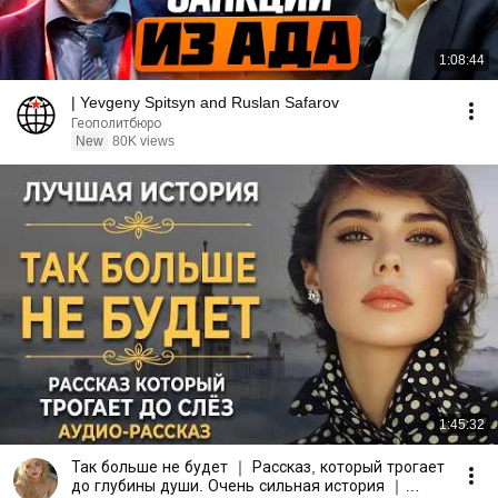
1:08:44
| Yevgeny Spitsyn and Ruslan Safarov
Геополитбюро
New
80K views
1:45:32
Так больше не будет ｜ Рассказ, который трогает
до глубины души. Очень сильная история ｜