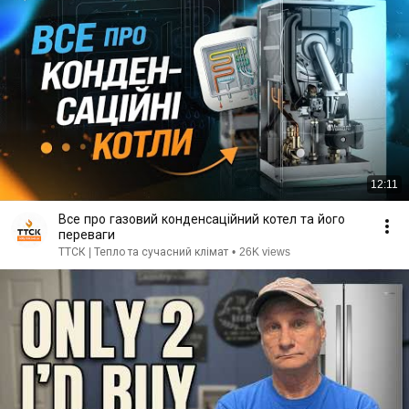
12:11
Все про газовий конденсаційний котел та його
переваги
ТТСК | Тепло та сучасний клімат
•
26K views