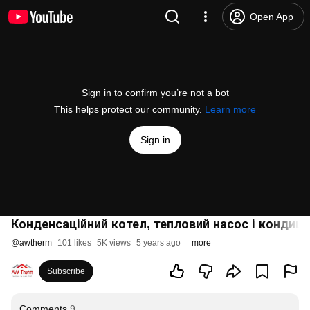
Open App
Sign in to confirm you’re not a bot
This helps protect our community.
Learn more
Sign in
Конденсаційний котел, тепловий насос і кондиц
@
awtherm
101 likes
5K views
5 years ago
more
Subscribe
Comments
9