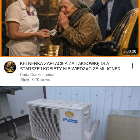
2:00:36
KELNERKA ZAPŁACIŁA ZA TAKSÓWKĘ DLA
STARSZEJ KOBIETY NIE WIEDZĄC ŻE MILIONER
PATRZY
Cuda Codzienności
New
8.2K views