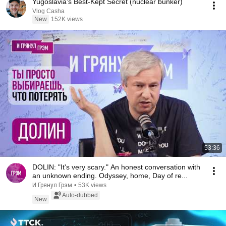
Yugoslavia’s Best-Kept Secret (nuclear bunker)
Vlog Casha
New
152K views
53:36
DOLIN: "It's very scary." An honest conversation with
an unknown ending. Odyssey, home, Day of re...
И Грянул Грэм
•
53K views
Auto-dubbed
New