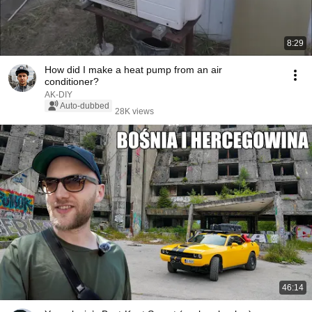
8:29
How did I make a heat pump from an air
conditioner?
AK-DIY
Auto-dubbed
28K views
46:14