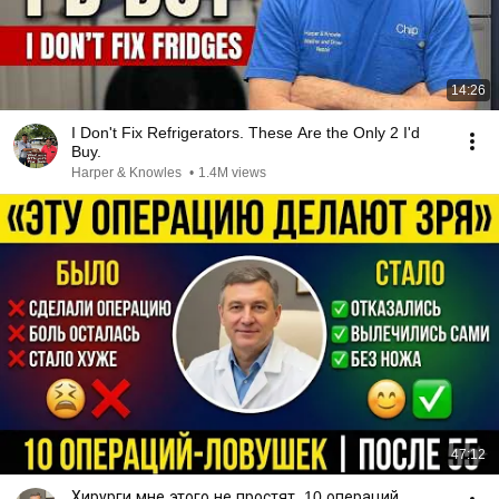
14:26
I Don't Fix Refrigerators. These Are the Only 2 I'd
Buy.
Harper & Knowles
•
1.4M views
47:12
Хирурги мне этого не простят. 10 операций,