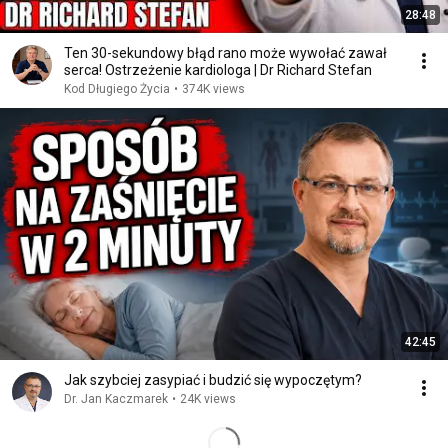
28:48
Ten 30-sekundowy błąd rano może wywołać zawał
serca! Ostrzeżenie kardiologa | Dr Richard Stefan
Kod Długiego Życia
•
374K views
42:45
Jak szybciej zasypiać i budzić się wypoczętym?
Dr. Jan Kaczmarek
•
24K views