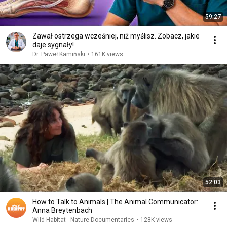
59:27
Zawał ostrzega wcześniej, niż myślisz. Zobacz, jakie
daje sygnały!
Dr. Paweł Kamiński
•
161K views
52:03
How to Talk to Animals | The Animal Communicator:
Anna Breytenbach
Wild Habitat - Nature Documentaries
•
128K views