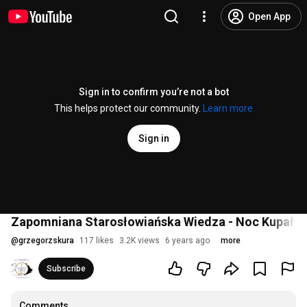
Open App
Sign in to confirm you’re not a bot
This helps protect our community.
Learn more
Sign in
Zapomniana Starosłowiańska Wiedza - Noc Kupały 
@
grzegorzskura
117 likes
3.2K views
6 years ago
more
Subscribe
Comments