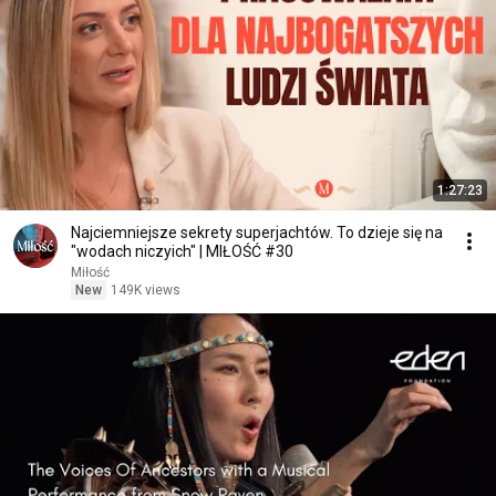
1:27:23
Najciemniejsze sekrety superjachtów. To dzieje się na
"wodach niczyich" | MIŁOŚĆ #30
Miłość
New
149K views