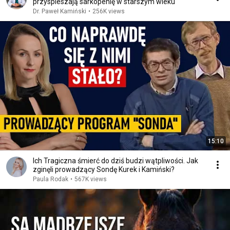
przyspieszają sarkopenię w starszym wieku
Dr. Paweł Kamiński
•
256K views
15:10
Ich Tragiczna śmierć do dziś budzi wątpliwości. Jak
zginęli prowadzący Sondę Kurek i Kamiński?
Paula Rodak
•
567K views