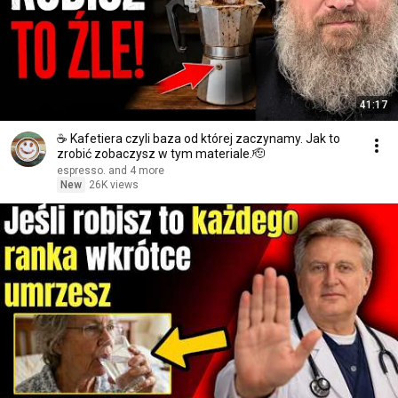
41:17
☕️ Kafetiera czyli baza od której zaczynamy. Jak to
zrobić zobaczysz w tym materiale.🫡
espresso. and 4 more
New
26K views