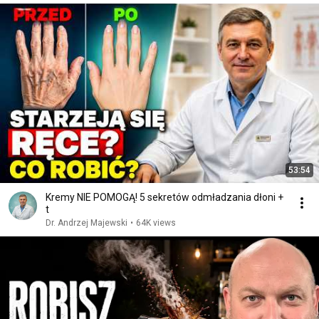
53:54
Kremy NIE POMOGĄ! 5 sekretów odmładzania dłoni +
t
Dr. Andrzej Majewski
•
64K views