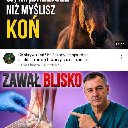
48:56
Co skrywa koń? 50 faktów o najbardziej
niedocenianym towarzyszu na planecie
Dzika Planeta
•
46K views