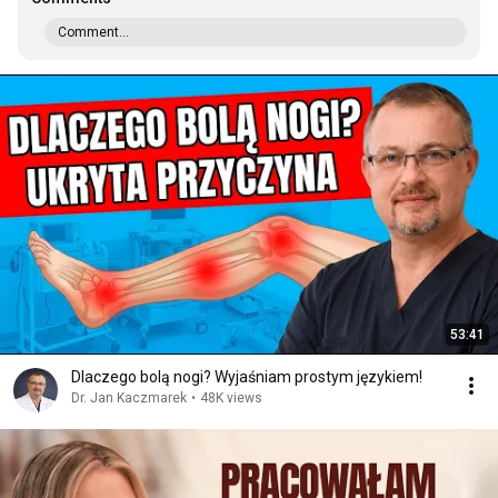
Comment...
53:41
Dlaczego bolą nogi? Wyjaśniam prostym językiem!
Dr. Jan Kaczmarek
•
48K views