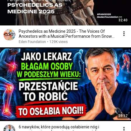
32:40
Psychedelics as Medicine 2025 - The Voices Of
Ancestors with a Musical Performance from Snow
Raven
Eden Foundation
•
129K views
59:17
6 nawyków, które powodują osłabienie nóg i